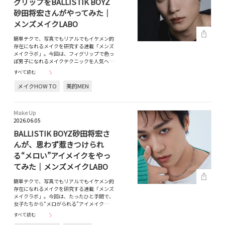
グリップをBALLISTIK BOYZ
砂田将宏さんがやってみた｜
メンズメイクLABO
簡単テクで、写真でもリアルでもイケメン的
存在になれるメイクを研究する連載「メンズ
メイクラボ」。今回は、フィグリップで色っ
ぽ男子になれるメイクテクニックを人気ヘ…
すべて読む
メイクHOW TO
美的MEN
Make Up
2026.06.05
BALLISTIK BOYZ砂田将宏さ
んが、思わず惹きつけられ
る“メロい”アイメイクをやっ
てみた｜メンズメイクLABO
簡単テクで、写真でもリアルでもイケメン的
存在になれるメイクを研究する連載「メンズ
メイクラボ」。今回は、たったひと手間で、
女子たちから“メロがられる”アイメイク…
すべて読む