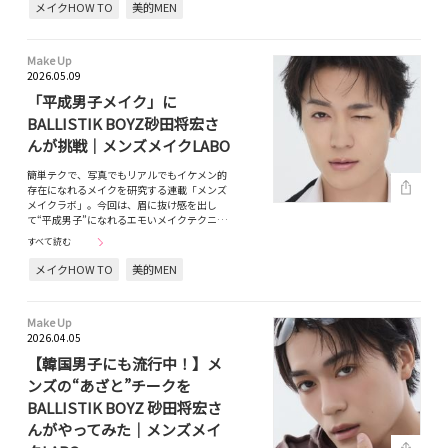
メイクHOW TO
美的MEN
Make Up
2026.05.09
「平成男子メイク」に
BALLISTIK BOYZ砂田将宏さ
んが挑戦｜メンズメイクLABO
簡単テクで、写真でもリアルでもイケメン的
存在になれるメイクを研究する連載「メンズ
メイクラボ」。今回は、眉に抜け感を出し
て“平成男子”になれるエモいメイクテクニ…
すべて読む
メイクHOW TO
美的MEN
Make Up
2026.04.05
【韓国男子にも流行中！】メ
ンズの“あざと”チークを
BALLISTIK BOYZ 砂田将宏さ
んがやってみた｜メンズメイ