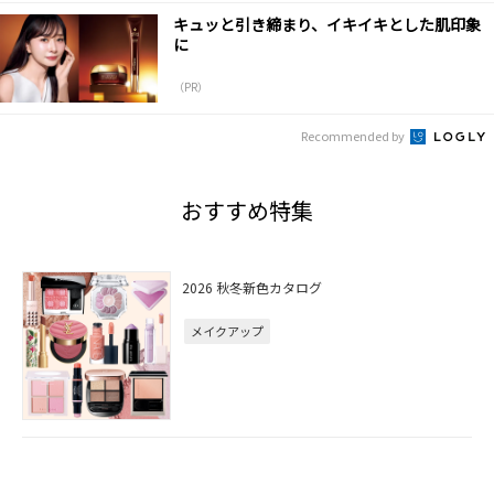
キュッと引き締まり、イキイキとした肌印象
に
（PR）
Recommended by
おすすめ特集
2026 秋冬新色カタログ
メイクアップ