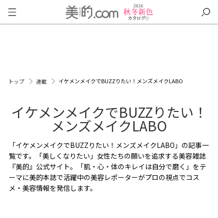
イケメンメイクでBUZZりたい！メンズメイクLABO
トップ
連載
イケメンメイクでBUZZりたい！
メンズメイクLABO
「イケメンメイクでBUZZりたい！メンズメイクLABO」の記事一
覧です。「美しくなりたい」女性たちの願いを追求する美容雑誌
『美的』公式サイト。「肌・心・体のキレイは自分で磨く」をテ
ーマに美的本誌で活躍中の美容レポーターがプロの視点でコス
メ・美容情報を発信します。