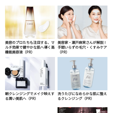
美容のプロたちも注目する、マ
美容家・瀬戸麻実さんが解説！
ルチ効果で健やかな肌へ導く高
手間いらずの毛穴・くすみケア
機能美容液（PR）
（PR）
朝クレンジングでメイク映えす
洗うたびになめらかな肌に整え
る潤い美肌へ（PR）
るクレンジング（PR）