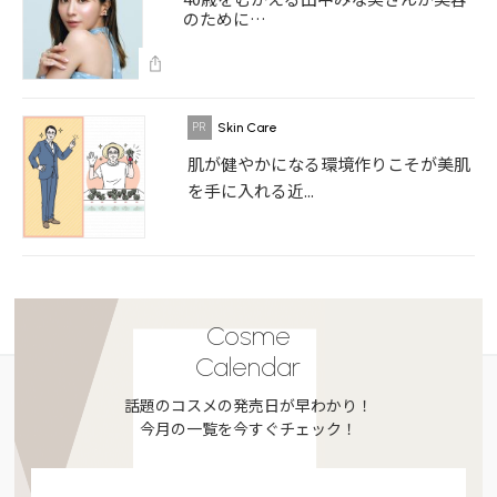
のために…
Skin Care
肌が健やかになる環境作りこそが美肌
を手に入れる近...
Cosme
Calendar
話題のコスメの発売日が早わかり！
今月の一覧を今すぐチェック！