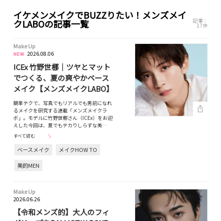
イケメンメイクでBUZZりたい！メンズメイ
記事：
クLABOの記事一覧
17件
Make Up
2026.08.06
ICEx 竹野世梛｜ツヤとマット
でつくる、夏の爽やかベース
メイク【メンズメイクLABO】
簡単テクで、写真でもリアルでも男前になれ
るメイクを研究する連載「メンズメイクラ
ボ」。モデルに竹野世梛さん（ICEx）をお迎
えした今回は、夏でもテカりしらずな美…
すべて読む
ベースメイク
メイクHOW TO
美的MEN
Make Up
2026.06.26
【令和メンズ的】大人のフィ