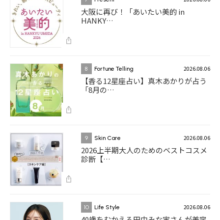
大阪に再び！「あいたい美的 in
HANKY…
2026.08.06
8
Fortune Telling
【香る12星座占い】真木あかりが占う
「8月の…
2026.08.06
9
Skin Care
2026上半期大人のためのベストコスメ
診断【…
2026.08.06
10
Life Style
40歳をむかえる田中みな実さんが美容