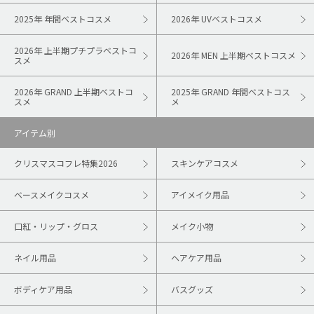
2025年 年間ベストコスメ
2026年 UVベストコスメ
2026年 上半期プチプラベストコ
2026年 MEN 上半期ベストコスメ
スメ
2026年 GRAND 上半期ベストコ
2025年 GRAND 年間ベストコス
スメ
メ
アイテム別
クリスマスコフレ特集2026
スキンケアコスメ
ベースメイクコスメ
アイメイク用品
口紅・リップ・グロス
メイク小物
ネイル用品
ヘアケア用品
ボディケア用品
バスグッズ