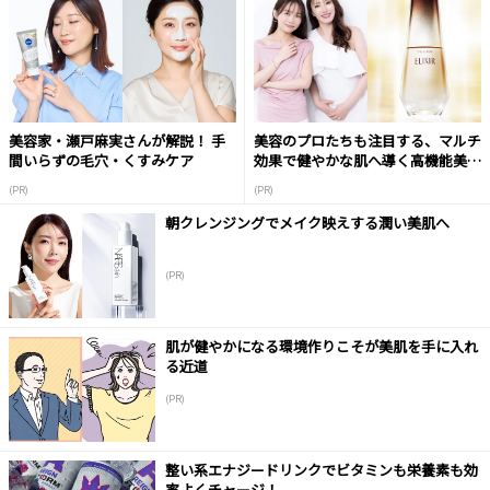
美容家・瀬戸麻実さんが解説！ 手
美容のプロたちも注目する、マルチ
間いらずの毛穴・くすみケア
効果で健やかな肌へ導く高機能美容
液
(PR)
(PR)
朝クレンジングでメイク映えする潤い美肌へ
(PR)
肌が健やかになる環境作りこそが美肌を手に入れ
る近道
(PR)
整い系エナジードリンクでビタミンも栄養素も効
率よくチャージ！