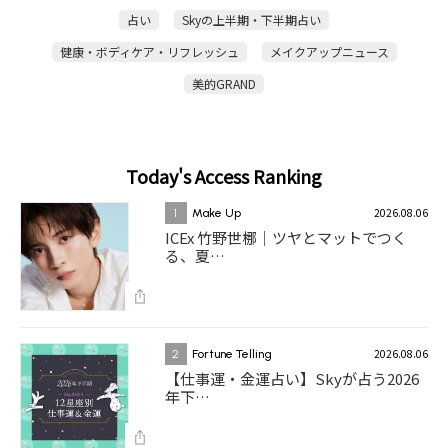
占い
Skyの上半期・下半期占い
健康・ボディケア・リフレッシュ
メイクアップニュース
美的GRAND
Today's Access Ranking
2026.08.06
1
Make Up
ICEx 竹野世梛｜ツヤとマットでつく
る、夏…
2026.08.06
2
Fortune Telling
【仕事運・金運占い】Skyが占う2026
年下…