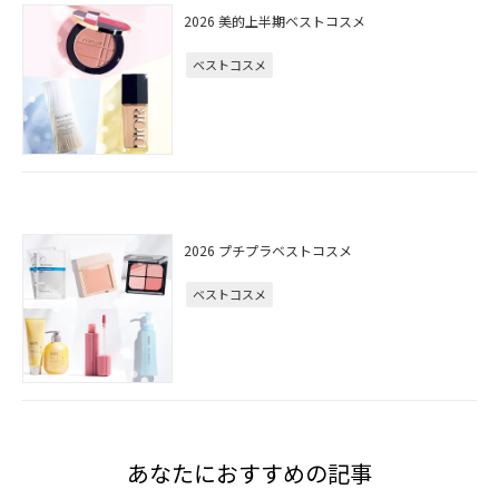
2026 美的上半期ベストコスメ
ベストコスメ
2026 プチプラベストコスメ
ベストコスメ
あなたにおすすめの記事