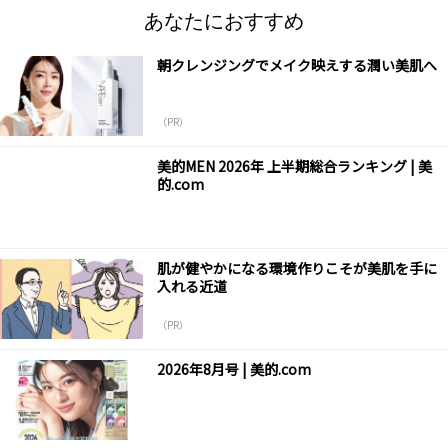
あなたにおすすめ
朝クレンジングでメイク映えする潤い美肌へ
（PR）
美的MEN 2026年 上半期総合ランキング | 美
的.com
肌が健やかになる環境作りこそが美肌を手に
入れる近道
（PR）
2026年8月号 | 美的.com