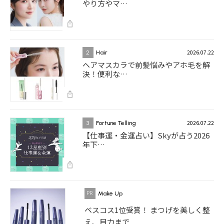
やり方やマ…
2026.07.22
2
Hair
ヘアマスカラで前髪悩みやアホ毛を解
決！便利な…
2026.07.22
3
Fortune Telling
【仕事運・金運占い】Skyが占う2026
年下…
Make Up
ベスコス1位受賞！ まつげを美しく整
え、目力まで...