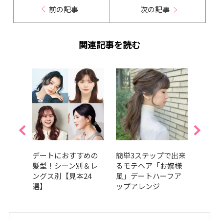
前の記事
次の記事
関連記事を読む
♡ハ
デートにおすすめの
簡単3ステップで出来
簡単
ボブ
髪型！シーン別＆レ
るモテヘア「お嬢様
がた
ングス別【見本24
風」デートハーフア
にお
選】
ップアレンジ
つま