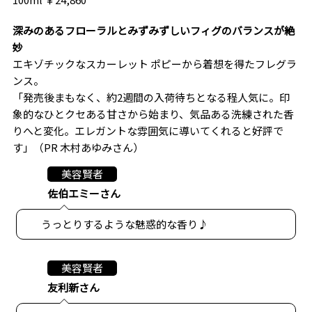
深みのあるフローラルとみずみずしいフィグのバランスが絶
妙
エキゾチックなスカーレット ポピーから着想を得たフレグラ
ンス。
「発売後まもなく、約2週間の入荷待ちとなる程人気に。印
象的なひとクセある甘さから始まり、気品ある洗練された香
りへと変化。エレガントな雰囲気に導いてくれると好評で
す」（PR 木村あゆみさん）
美容賢者
佐伯エミーさん
うっとりするような魅惑的な香り♪
美容賢者
友利新さん