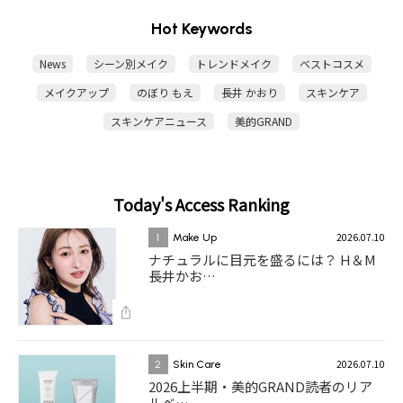
Hot Keywords
News
シーン別メイク
トレンドメイク
ベストコスメ
メイクアップ
のぼり もえ
長井 かおり
スキンケア
スキンケアニュース
美的GRAND
Today's Access Ranking
2026.07.10
1
Make Up
ナチュラルに目元を盛るには？ H＆M
長井かお…
2026.07.10
2
Skin Care
2026上半期・美的GRAND読者のリア
ルベ…