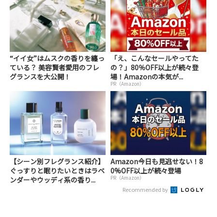
“イイ女”はムスクの香りを纏っ
「え、こんなセールやってた
ている？ 美容賢者愛用のフレ
の？」80％OFF以上が続々登
グランスを大公開！
場！Amazonの本気が...
PR（Amazon）
【シーン別フレグランス紹介】
Amazon今日も見逃せない！8
ぐっすりと眠りたいときはラベ
0%OFF以上が続々登場
PR（Amazon）
ンダーやウッディ系の香り...
Recommended by