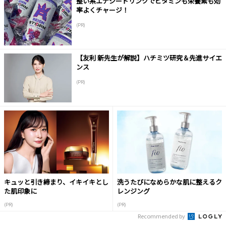
整い系エナジードリンクでビタミンも栄養素も効
率よくチャージ！
(PR)
【友利 新先生が解説】ハチミツ研究＆先進サイエ
ンス
(PR)
キュッと引き締まり、イキイキとし
洗うたびになめらかな肌に整えるク
た肌印象に
レンジング
(PR)
(PR)
Recommended by