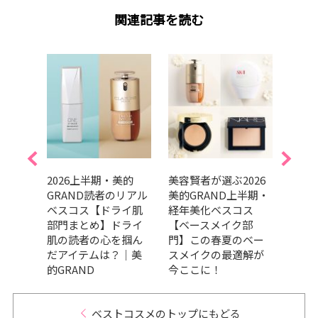
関連記事を読む
美的
2026上半期・美的
美容賢者が選ぶ2026
吉田
リアル
GRAND読者のリアル
美的GRAND上半期・
だ最
ケア
ベスコス【ドライ肌
経年美化ベスコス
メ、
の高
部門まとめ】ドライ
【ベースメイク部
ます
々｜
肌の読者の心を掴ん
門】この春夏のベー
202
だアイテムは？｜美
スメイクの最適解が
トコ
的GRAND
今ここに！
ベストコスメのトップにもどる