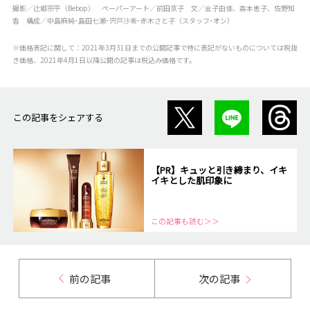
撮影／辻郷宗平（Bebop） ペーパーアート／前田京子 文／金子由佳、森本恵子、佐野知
香 構成／中島麻純･島田七瀬･宍戸沙希･赤木さと子（スタッフ･オン）
※価格表記に関して：2021年3月31日までの公開記事で特に表記がないものについては税抜
き価格、2021年4月1日以降公開の記事は税込み価格です。
この記事をシェアする
【PR】キュッと引き締まり、イキ
イキとした肌印象に
この記事も読む＞＞
前の記事
次の記事