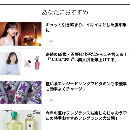
あなたにおすすめ
キュッと引き締まり、イキイキとした肌印象
に
（PR）
奇跡の68歳・天野佳代子だからこそ言える！
「“いいにおい”は美人度を爆上げする」...
整い系エナジードリンクでビタミンも栄養素
も効率よくチャージ！
（PR）
今年の夏はフレグランスも楽しんじゃおう♡
この時季おすすめフレグランス大公開！