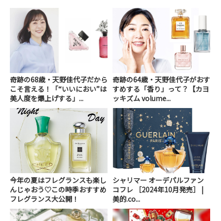
奇跡の68歳・天野佳代子だから
奇跡の64歳・天野佳代子がおす
こそ言える！「“いいにおい”は
すめする「香り」って？【カヨ
美人度を爆上げする」...
ッキズム volume...
今年の夏はフレグランスも楽し
シャリマー オーデパルファン
んじゃおう♡この時季おすすめ
コフレ ［2024年10月発売］ |
フレグランス大公開！
美的.co...