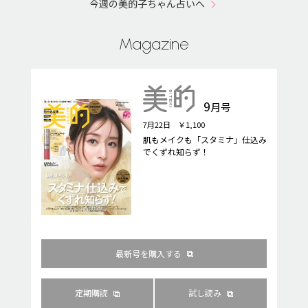
今週の美的子ちゃん占いへ
Magazine
9
月号
7月22日 ￥1,100
肌もメイクも「スタミナ」仕込み
でくずれ知らず！
最新号を購入する
定期購読
試し読み