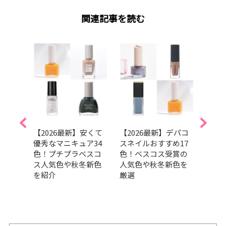
関連記事を読む
】マ
【2026最新】安くて
【2026最新】デパコ
202
のブ
優秀なマニキュア34
スネイルおすすめ17
トコ
をチ
色！プチプラベスコ
色！ベスコス受賞の
ンキ
ス人気色や秋冬新色
人気色や秋冬新色を
ュア
を紹介
厳選
ら透
なう