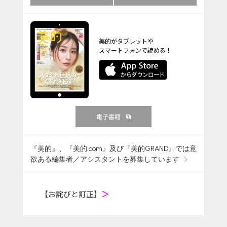
美的がタブレットや
スマートフォンで読める！
電子書籍
『美的』、『美的.com』及び『美的GRAND』では意
欲ある編集者／アシスタントを募集しています
【お詫びと訂正】
＞