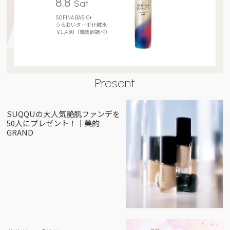
8.8
Sat
SOFINA BASIC+
うるおいターボ化粧水
￥1,430（編集部調べ）
Present
SUQQUの大人気艶肌ファンデを
50人にプレゼント！｜美的
GRAND