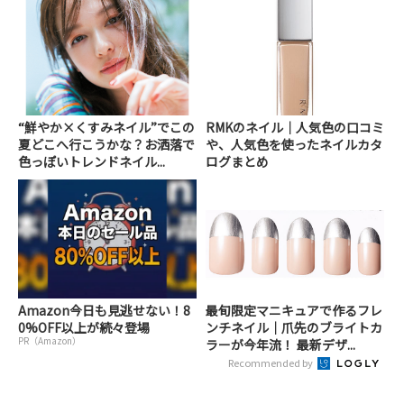
“鮮やか×くすみネイル”でこの
RMKのネイル｜人気色の口コミ
夏どこへ行こうかな？お洒落で
や、人気色を使ったネイルカタ
色っぽいトレンドネイル...
ログまとめ
Amazon今日も見逃せない！8
最旬限定マニキュアで作るフレ
0%OFF以上が続々登場
ンチネイル｜爪先のブライトカ
PR（Amazon）
ラーが今年流！ 最新デザ...
Recommended by