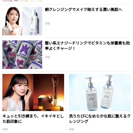
朝クレンジングでメイク映えする潤い美肌へ
(PR)
整い系エナジードリンクでビタミンも栄養素も効
率よくチャージ！
(PR)
キュッと引き締まり、イキイキとし
洗うたびになめらかな肌に整えるク
た肌印象に
レンジング
(PR)
(PR)