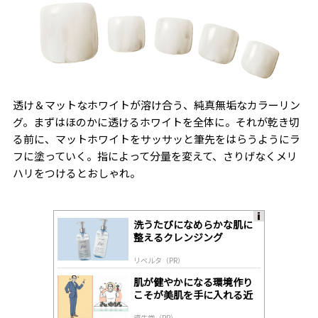
透け＆マットなホワイトが溶け合う、純真無垢なカラーリン
グ。まずはほのかに透けるホワイトを全体に。それが乾き切
る前に、マットホワイトをサッサッと筆先をはらうようにラ
フに塗っていく。指によって分量を変えて、さりげなくメリ
ハリをつけるとおしゃれ。
洗うたびになめらかな肌に
A
整えるクレンジング
ds
by
リベルタ（PR）
lo
gl
肌が健やかになる環境作り
y
こそが美肌を手に入れる近
道
資生堂（PR）