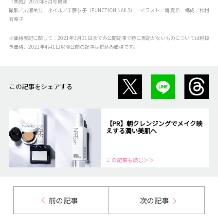
『美的』2020年8月号掲載
撮影／広瀬美佳 ネイル／工藤恭子（FUNCTION NAILS） イラスト／南 夏希 構成／松村
有希子
※価格表記に関して：2021年3月31日までの公開記事で特に表記がないものについては税抜
き価格、2021年4月1日以降公開の記事は税込み価格です。
この記事をシェアする
【PR】朝クレンジングでメイク映
えする潤い美肌へ
この記事も読む＞＞
前の記事
次の記事