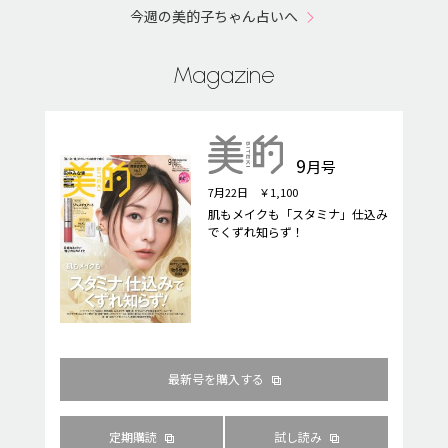
今週の美的子ちゃん占いへ
Magazine
9
月号
7月22日 ￥1,100
肌もメイクも「スタミナ」仕込み
でくずれ知らず！
最新号を購入する
定期購読
試し読み