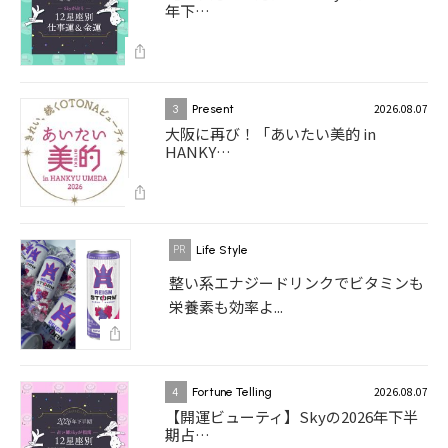
年下…
2026.08.07
3
Present
大阪に再び！「あいたい美的 in
HANKY…
Life Style
整い系エナジードリンクでビタミンも
栄養素も効率よ...
2026.08.07
4
Fortune Telling
【開運ビューティ】Skyの2026年下半
期占…