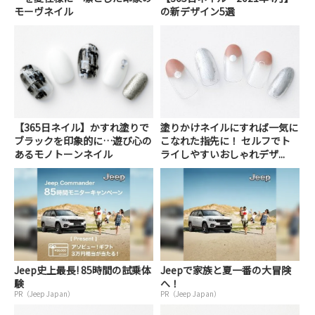
モーヴネイル
の新デザイン5選
【365日ネイル】かすれ塗りで
塗りかけネイルにすれば一気に
ブラックを印象的に…遊び心の
こなれた指先に！ セルフでト
あるモノトーンネイル
ライしやすいおしゃれデザ...
Jeep史上最長! 85時間の試乗体
Jeepで家族と夏一番の大冒険
験
へ！
PR（Jeep Japan）
PR（Jeep Japan）