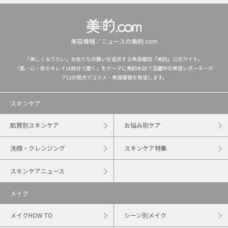
美容情報／ニュースの美的.com
「美しくなりたい」女性たちの願いを追求する美容雑誌『美的』公式サイト。
「肌・心・体のキレイは自分で磨く」をテーマに美的本誌で活躍中の美容レポーターが
プロの視点でコスメ・美容情報を発信します。
スキンケア
肌質別スキンケア
お悩み別ケア
洗顔・クレンジング
スキンケア特集
スキンケアニュース
メイク
メイクHOW TO
シーン別メイク