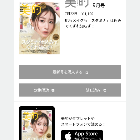
9
月号
7月22日 ￥1,100
肌もメイクも「スタミナ」仕込み
でくずれ知らず！
最新号を購入する
定期購読
試し読み
美的がタブレットや
スマートフォンで読める！