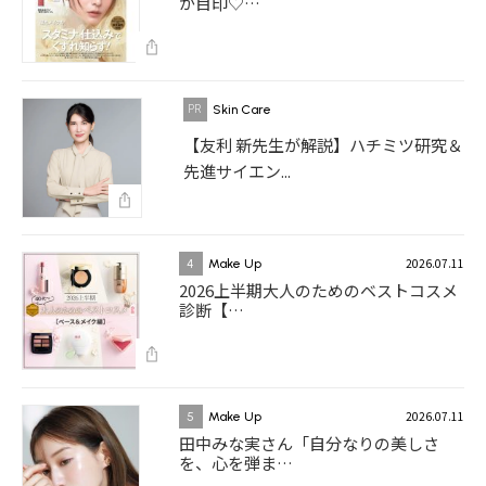
が目印♡…
Skin Care
【友利 新先生が解説】ハチミツ研究＆
先進サイエン...
2026.07.11
4
Make Up
2026上半期大人のためのベストコスメ
診断【…
2026.07.11
5
Make Up
田中みな実さん「自分なりの美しさ
を、心を弾ま…