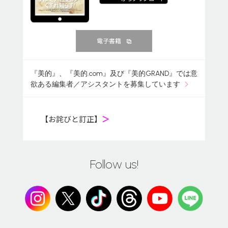
電子書籍
『美的』、『美的.com』及び『美的GRAND』では意
欲ある編集者／アシスタントを募集しています
【お詫びと訂正】
＞
Follow us!