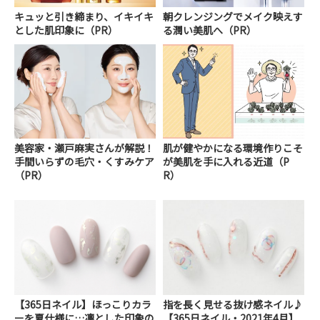
キュッと引き締まり、イキイキ
朝クレンジングでメイク映えす
とした肌印象に（PR）
る潤い美肌へ（PR）
美容家・瀬戸麻実さんが解説！
肌が健やかになる環境作りこそ
手間いらずの毛穴・くすみケア
が美肌を手に入れる近道（P
（PR）
R）
【365日ネイル】ほっこりカラ
指を長く見せる抜け感ネイル♪
ーを夏仕様に…凛とした印象の
【365日ネイル・2021年4月】