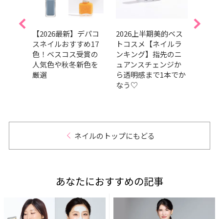
】マ
【2026最新】デパコ
2026上半期美的ベス
【20
のブ
スネイルおすすめ17
トコスメ【ネイルラ
キュ
をチ
色！ベスコス受賞の
ンキング】指先のニ
マー
人気色や秋冬新色を
ュアンスチェンジか
ネイ
厳選
ら透明感まで1本でか
ェッ
なう♡
ネイルのトップにもどる
あなたにおすすめの記事