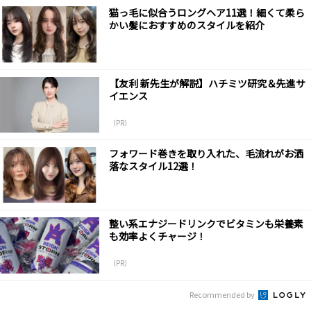
猫っ毛に似合うロングヘア11選！細くて柔ら
かい髪におすすめのスタイルを紹介
【友利 新先生が解説】ハチミツ研究＆先進サ
イエンス
（PR）
フォワード巻きを取り入れた、毛流れがお洒
落なスタイル12選！
整い系エナジードリンクでビタミンも栄養素
も効率よくチャージ！
（PR）
Recommended by