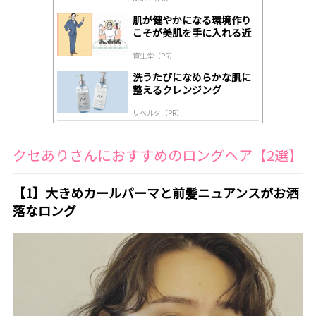
lo
gl
肌が健やかになる環境作り
y
こそが美肌を手に入れる近
道
資生堂（PR）
洗うたびになめらかな肌に
整えるクレンジング
リベルタ（PR）
クセありさんにおすすめのロングヘア【2選】
【1】大きめカールパーマと前髪ニュアンスがお洒
落なロング