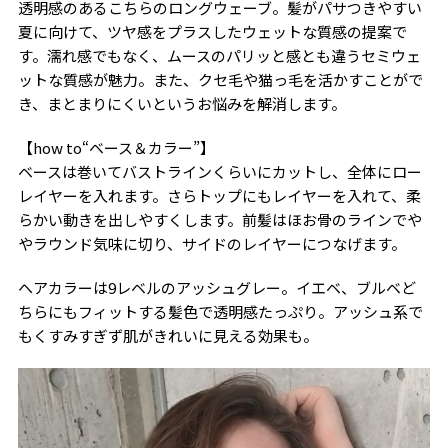
透明感のあるこちらのロングウェーブ。髪がパサつきやすい
夏に向けて、ツヤ感をプラスしたウェットな質感の提案で
す。濡れ感でもなく、ムースのパリッと感とも違うセミウェ
ットな質感が魅力。また、クセ毛や猫っ毛を活かすことがで
き、まとまりにくいというお悩みを解消します。
【how to“ベース＆カラー”】
ベースは巻いてバストラインくらいにカットし、全体にロー
レイヤーを入れます。さらトップにもレイヤーを入れて、柔
らかい動きを出しやすくします。前髪はほお骨のラインでや
やラウンド気味に切り、サイドのレイヤーにつなげます。
ヘアカラーは9レベルのアッシュグレー。イエベ、ブルベど
ちらにもフィットする髪色で透明感たっぷり。アッシュ系で
もくすみすぎず肌がきれいに見える効果も。