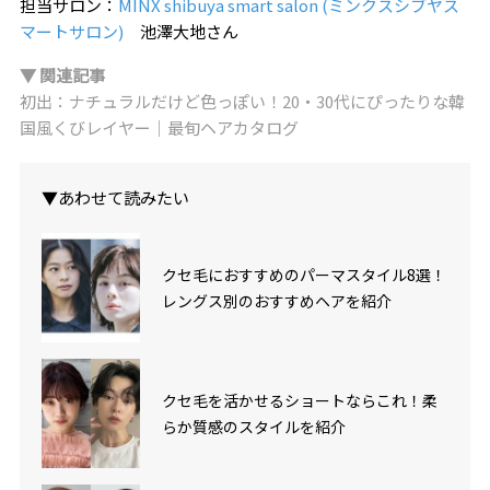
担当サロン：
MINX shibuya smart salon (ミンクスシブヤス
マートサロン)
池澤大地さん
▼ 関連記事
初出：ナチュラルだけど色っぽい！20・30代にぴったりな韓
国風くびレイヤー｜最旬ヘアカタログ
▼あわせて読みたい
クセ毛におすすめのパーマスタイル8選！
レングス別のおすすめヘアを紹介
クセ毛を活かせるショートならこれ！柔
らか質感のスタイルを紹介