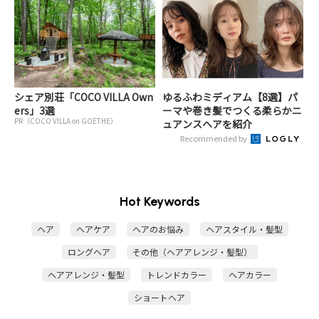
シェア別荘「COCO VILLA Own
ゆるふわミディアム【8選】パ
ers」3選
ーマや巻き髪でつくる柔らかニ
PR（COCO VILLA on GOETHE）
ュアンスヘアを紹介
Recommended by
Hot Keywords
ヘア
ヘアケア
ヘアのお悩み
ヘアスタイル・髪型
ロングヘア
その他（ヘアアレンジ・髪型）
ヘアアレンジ・髪型
トレンドカラー
ヘアカラー
ショートヘア