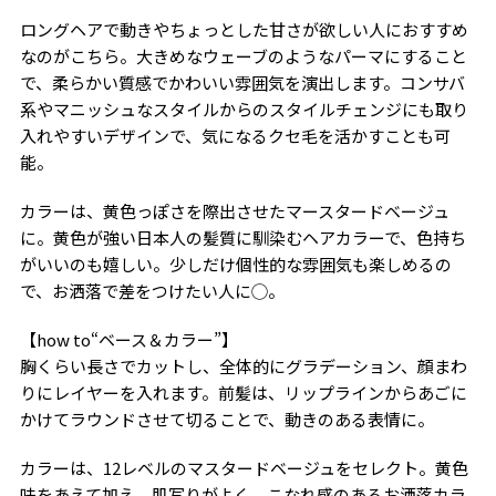
ロングヘアで動きやちょっとした甘さが欲しい人におすすめ
なのがこちら。大きめなウェーブのようなパーマにすること
で、柔らかい質感でかわいい雰囲気を演出します。コンサバ
系やマニッシュなスタイルからのスタイルチェンジにも取り
入れやすいデザインで、気になるクセ毛を活かすことも可
能。
カラーは、黄色っぽさを際出させたマースタードベージュ
に。黄色が強い日本人の髪質に馴染むヘアカラーで、色持ち
がいいのも嬉しい。少しだけ個性的な雰囲気も楽しめるの
で、お洒落で差をつけたい人に◯。
【how to“ベース＆カラー”】
胸くらい長さでカットし、全体的にグラデーション、顔まわ
りにレイヤーを入れます。前髪は、リップラインからあごに
かけてラウンドさせて切ることで、動きのある表情に。
カラーは、12レベルのマスタードベージュをセレクト。黄色
味をあえて加え、肌写りがよく、こなれ感のあるお洒落カラ