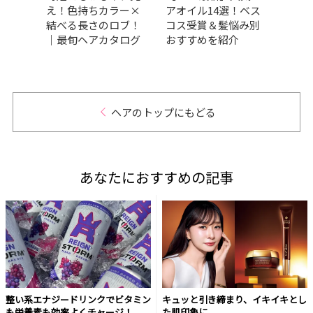
すす
え！色持ちカラー×
アオイル14選！ベス
ブの
13
結べる長さのロブ！
コス受賞＆髪悩み別
も垢
賞か
｜最旬ヘアカタログ
おすすめを紹介
を紹
ヘアのトップにもどる
あなたにおすすめの記事
整い系エナジードリンクでビタミン
キュッと引き締まり、イキイキとし
も栄養素も効率よくチャージ！
た肌印象に