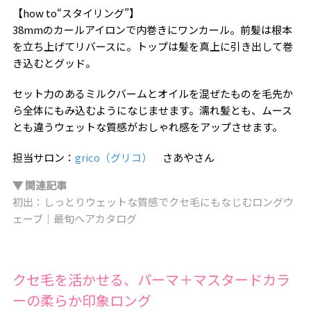
【how to“スタイリング”】
38mmのカールアイロンで内巻きにワンカール。前髪は根本
を立ち上げてリバースに。トップは髪を真上に引き出して巻
き込むとグッド。
セット力のあるミルクバームとオイルを混ぜたものを毛先か
ら全体にもみ込むようになじませます。濡れ髪とも、ムース
とも違うウェットな質感がおしゃれ感をアップさせます。
担当サロン：
grico（グリコ）
さあやさん
▼ 関連記事
初出：しっとりウェットな質感でクセ毛にもなじむロングウ
ェーブ｜最旬ヘアカタログ
クセ毛を活かせる、パーマ＋マスタードカラ
ーの柔らか印象ロング