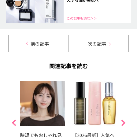
えする潤い美肌へ
この記事も読む＞＞
前の記事
次の記事
関連記事を読む
くせ
時短でもおしゃれ見
【2026最新】人気ヘ
【20