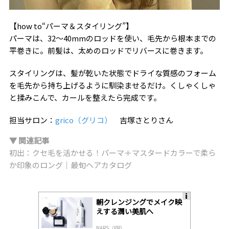
【how to“パーマ＆スタイリング”】
パーマは、32〜40mmのロッドを使い、毛先から根本までの
平巻きに。前髪は、太めのロッドでリバースに巻きます。
スタイリングは、髪が乾いた状態でドライな質感のフォーム
を毛先から持ち上げるように馴染ませるだけ。くしゃくしゃ
と揉みこんで、カールを整えたら完成です。
担当サロン：
grico（グリコ）
吉塚さとりさん
▼ 関連記事
初出：クセ毛を活かせる！パーマ＋マスタードカラーで柔ら
か印象のロング｜最旬ヘアカタログ
朝クレンジングでメイク映
A
えする潤い美肌へ
ds
by
NARS（PR）