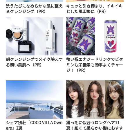
洗うたびになめらかな肌に整え
キュッと引き締まり、イキイキ
るクレンジング（PR）
とした肌印象に（PR）
朝クレンジングでメイク映えす
整い系エナジードリンクでビタ
る潤い美肌へ（PR）
ミンも栄養素も効率よくチャー
ジ！（PR）
シェア別荘「COCO VILLA Own
猫っ毛に似合うロングヘア11
ers」3選
選！細くて柔らかい髪におすす