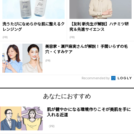
洗うたびになめらかな肌に整えるク
【友利 新先生が解説】ハチミツ研
レンジング
究＆先進サイエンス
(PR)
(PR)
美容家・瀬戸麻実さんが解説！ 手間いらずの毛
穴・くすみケア
(PR)
Recommended by
あなたにおすすめ
肌が健やかになる環境作りこそが美肌を手に
入れる近道
（PR）