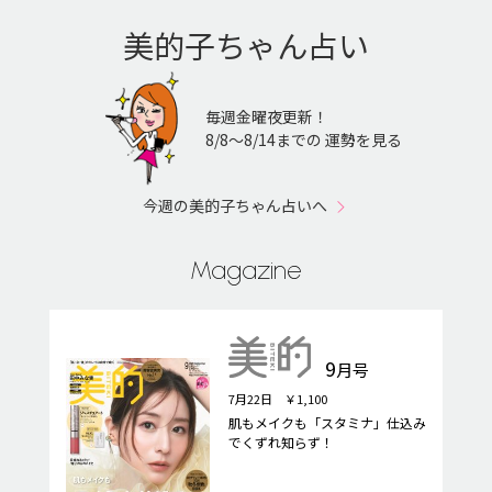
美的子ちゃん占い
毎週金曜夜更新！
8/8〜8/14までの 運勢を見る
今週の美的子ちゃん占いへ
Magazine
9
月号
7月22日 ￥1,100
肌もメイクも「スタミナ」仕込み
でくずれ知らず！