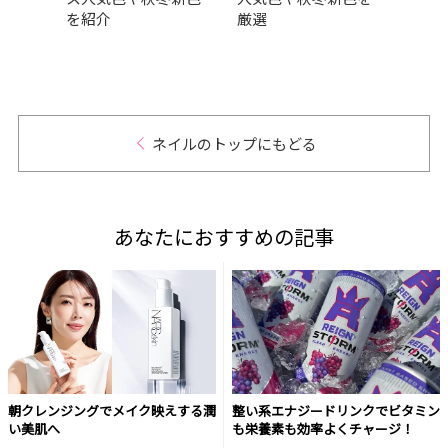
を紹介
厳選
ら透
なう
ネイルのトップにもどる
あなたにおすすめの記事
朝クレンジングでメイク映えする潤
整い系エナジードリンクでビタミン
い美肌へ
も栄養素も効率よくチャージ！