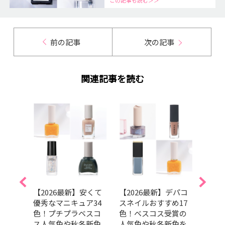
この記事も読む＞＞
前の記事
次の記事
関連記事を読む
】マ
【2026最新】安くて
【2026最新】デパコ
202
のブ
優秀なマニキュア34
スネイルおすすめ17
トコ
をチ
色！プチプラベスコ
色！ベスコス受賞の
ンキ
ス人気色や秋冬新色
人気色や秋冬新色を
ュア