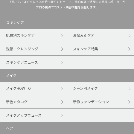
「肌・心・体のキレイは自分で磨く」をテーマに美的本誌で活躍中の美容レポーターが
プロの視点でコスメ・美容情報を発信します。
スキンケア
肌質別スキンケア
お悩み別ケア
洗顔・クレンジング
スキンケア特集
スキンケアニュース
メイク
メイクHOW TO
シーン別メイク
新色カタログ
新作ファンデーション
メイクアップニュース
ヘア