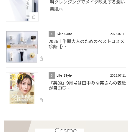
朝クレンジングでメイク映えする潤い
美肌へ
2026.07.11
4
Skin Care
2026上半期大人のためのベストコスメ
診断【…
2026.07.11
5
Life Style
『美的』9月号は田中みな実さんの表紙
が目印♡…
Cosme