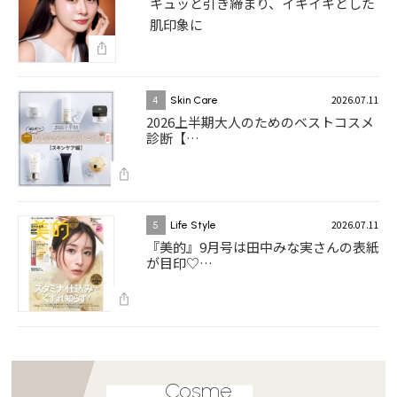
キュッと引き締まり、イキイキとした
肌印象に
2026.07.11
4
Skin Care
2026上半期大人のためのベストコスメ
診断【…
2026.07.11
5
Life Style
『美的』9月号は田中みな実さんの表紙
が目印♡…
Cosme