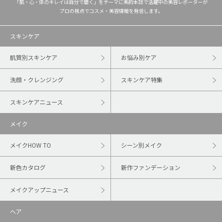
「肌・心・体のキレイは自分で磨く」をテーマに美的本誌で活躍中の美容レポーターが
プロの視点でコスメ・美容情報を発信します。
スキンケア
肌質別スキンケア
お悩み別ケア
洗顔・クレンジング
スキンケア特集
スキンケアニュース
メイク
メイクHOW TO
シーン別メイク
新色カタログ
新作ファンデーション
メイクアップニュース
ヘア