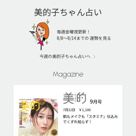
美的子ちゃん占い
毎週金曜夜更新！
8/8〜8/14までの 運勢を見る
今週の美的子ちゃん占いへ
Magazine
9
月号
7月22日 ￥1,100
肌もメイクも「スタミナ」仕込み
でくずれ知らず！