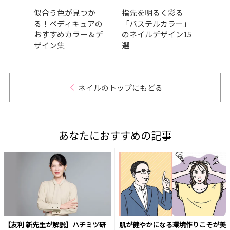
め
似合う色が見つか
指先を明るく彩る
簡単
リー
る！ペディキュアの
「パステルカラー」
【見
ン見
おすすめカラー＆デ
のネイルデザイン15
選】
ザイン集
選
ネイルのトップにもどる
あなたにおすすめの記事
【友利 新先生が解説】ハチミツ研
肌が健やかになる環境作りこそが美