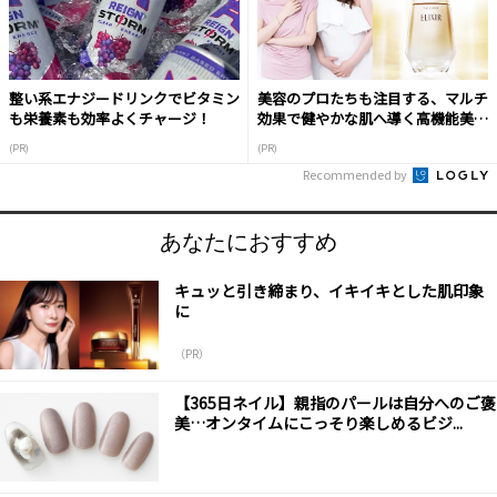
整い系エナジードリンクでビタミン
美容のプロたちも注目する、マルチ
も栄養素も効率よくチャージ！
効果で健やかな肌へ導く高機能美容
液
(PR)
(PR)
Recommended by
あなたにおすすめ
キュッと引き締まり、イキイキとした肌印象
に
（PR）
【365日ネイル】親指のパールは自分へのご褒
美…オンタイムにこっそり楽しめるビジ...