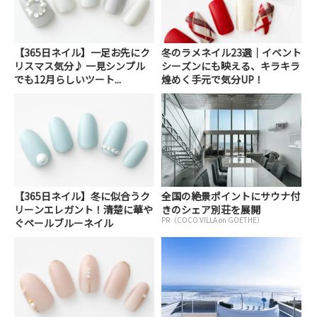
【365日ネイル】一足お先にク
冬のラメネイル23選｜イベント
リスマス気分♪ 一見シンプル
シーズンにも映える、キラキラ
でも12月らしいツート...
煌めく手元で気分UP！
【365日ネイル】冬に似合うク
全国の絶景ポイントにサウナ付
リーンエレガント！清楚に華や
きのシェア別荘を展開
PR（COCO VILLA on GOETHE）
ぐペールブルーネイル