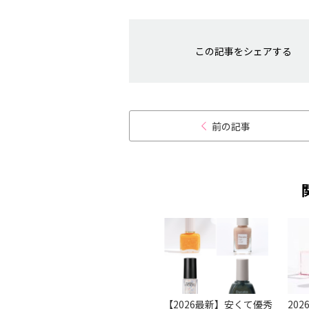
この記事をシェアする
前の記事
ルケア
【基本】きれいなネイル
【2026最新】安くて優秀
20