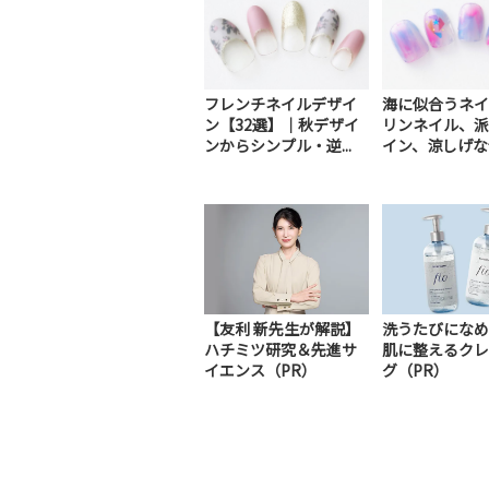
フレンチネイルデザイ
海に似合うネイ
ン【32選】｜秋デザイ
リンネイル、派
ンからシンプル・逆...
イン、涼しげな青
【友利 新先生が解説】
洗うたびになめ
ハチミツ研究＆先進サ
肌に整えるクレ
イエンス（PR）
グ（PR）