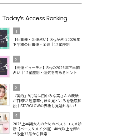
Today's Access Ranking
1
【仕事運・金運占い】Skyが占う2026年
下半期の仕事運・金運｜12星座別
2
【開運ビューティ】Skyの2026年下半期
占い｜12星座別・運気を高めるヒント
3
『美的』9月号は田中みな実さんの表紙
が目印♡ 超豪華付録＆見どころを徹底解
説｜STARGLOWの表紙も見逃せない！
4
2026上半期大人のためのベストコスメ診
断【ベース＆メイク編】40代以上を輝か
せる全33品から探索！
イルの人
コスメデコルテのネイル
【2025最新】井田ラボラ
単