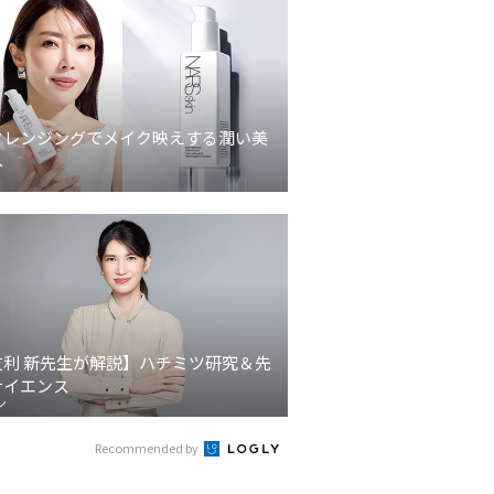
クレンジングでメイク映えする潤い美
へ
友利 新先生が解説】ハチミツ研究＆先
サイエンス
ン
Recommended by