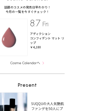
話題のコスメの発売日早わかり！
今月の一覧を今すぐチェック！
8.7
Fri
アディクション
コンフィデント マット リ
ップ
￥4,180
へ
Cosme Calendar
Present
SUQQUの大人気艶肌
ファンデを50人にプ