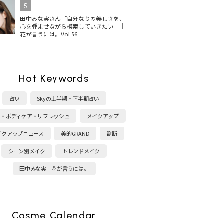
ス受賞
が最新ベスコス1位！上
トリーズ キャンメイクの
ネイ
5
定色ま
品ツヤベージュに注目
ネイル！秋冬新色＆ベス
色
田中みな実さん「自分なりの美しさを、
コス受賞は？
を
心を弾ませながら模索していきたい」｜
花が言うには。Vol.56
Hot Keywords
ディクシ
THREE ネイルラッカー
【2025最新】シャネルの
黄
占い
Skyの上半期・下半期占い
5選！
の人気色は？2025秋冬限
マニキュア ヴェルニの秋
ア
春新色
定色・ベスコス受賞カラ
冬新色に注目！おすすめ
エ
康・ボディケア・リフレッシュ
メイクアップ
ーを紹介
カラーは？
げ
イクアップニュース
美的GRAND
診断
シーン別メイク
トレンドメイク
田中みな実｜花が言うには。
Cosme Calendar