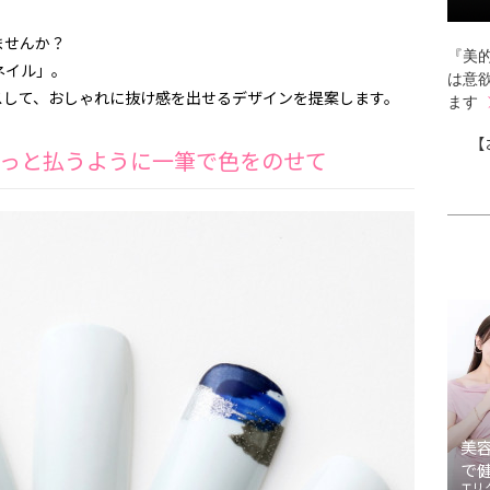
ませんか？
『美的
ネイル」。
は意
スして、おしゃれに抜け感を出せるデザインを提案します。
ます
【
っと払うように一筆で色をのせて
美
で
エリ