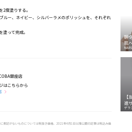
を
2
度塗りする。
ブルー、ネイビー、シルバーラメのポリッシュを、それぞれ
を塗って完成。
朝
肌
NARS
COBA銀座店
ジはこちらから
店
【
進
ゲラ
特に表記がないものについては税抜き価格、2021年4月1日以降公開の記事は税込み価