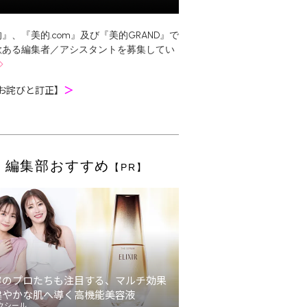
』、『美的.com』及び『美的GRAND』で
欲ある編集者／アシスタントを募集してい
お詫びと訂正】
＞
編集部おすすめ
【PR】
容のプロたちも注目する、マルチ効果
健やかな肌へ導く高機能美容液
クシール