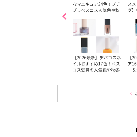
ューは
の塗り方、コツは？ 順番
なマニキュア34色！プチ
スメ
。
で解説
プラベスコス人気色や秋
グ】
ブが潜
冬新色を紹介
ェン
る↑ビ
本で
ト
方法を
【ベスコス受賞】マニキ
【2026最新】デパコスネ
【2
も分か
ュアの人気のブランド＆
イルおすすめ17色！ベス
ア1
イルケ
人気色をチェック！
コス受賞の人気色や秋冬
ー＆
新色を厳選
ンを