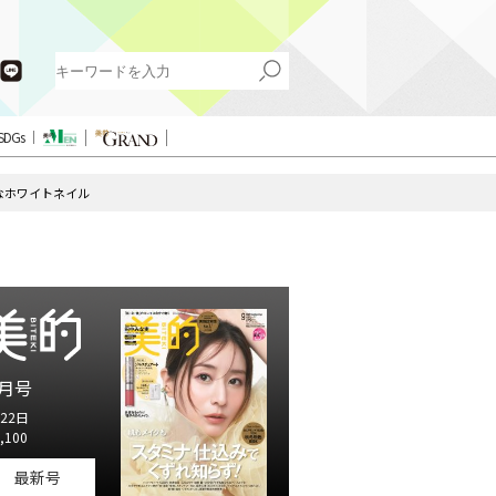
SDGs
なホワイトネイル
月号
22日
,100
最新号