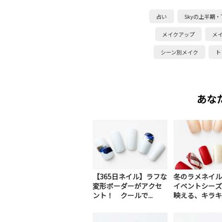
占い
Skyの上半期
メイクアップ
メ
シーン別メイク
ト
あな
【365日ネイル】ラフな
冬のラメネイル
変形ボーダーがアクセ
イベントシーズ
ント！ クールで...
映える、キラキラ