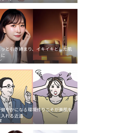
ュッと引き締まり、イキイキとした肌
象に
ン
が健やかになる環境作りこそが美肌を
に入れる近道
堂