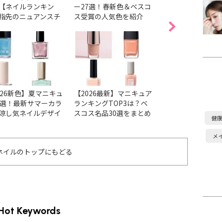
【ネイルランキン
ー27選！春新色＆ベスコ
気色38選！ベスコ
指先のニュアンスチ
ス受賞の人気色を紹介
色＆春の新色・限
ジから透明感まで1
とめ
かなう♡
026新色】夏マニキュ
【2026最新】マニキュア
【2026最新】ア
6選！最新サマーカラ
ランキングTOP3は？ベ
ョンの人気ネイル
涼し気ネイルデザイ
スコス名品30選をまとめ
ベスコス受賞色＆
健
チェック
ました
まとめ
メ
ネイルのトップにもどる
Hot Keywords