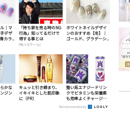
ル｜マ
「持ち家を売る時のNG
ホワイトネイルデザイ
手デザ
行為」知ってるだけで
ンのおすすめ【冬】｜
カラ...
得する事とは
ゴールド、グラデーシ...
PR(イエウール)
らかな
キュッと引き締まり、
整い系エナジードリン
ンジン
イキイキとした肌印象
クでビタミンも栄養素
に（PR）
も効率よくチャージ！
（PR）
Recommended by