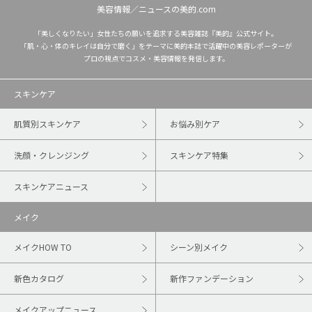
美容情報／ニュースの美的.com
「美しくなりたい」女性たちの願いを追求する美容雑誌『美的』公式サイト。
「肌・心・体のキレイは自分で磨く」をテーマに美的本誌で活躍中の美容レポーターが
プロの視点でコスメ・美容情報を発信します。
スキンケア
肌質別スキンケア
お悩み別ケア
洗顔・クレンジング
スキンケア特集
スキンケアニュース
メイク
メイクHOW TO
シーン別メイク
新色カタログ
新作ファンデーション
メイクアップニュース