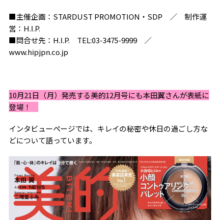
■主催企画：STARDUST PROMOTION・SDP ／ 制作運
営：H.I.P.
■問合せ先：H.I.P. TEL:03-3475-9999 ／
www.hipjpn.co.jp
10月21日（月）発売する美的12月号にも本田翼さんが表紙に
登場！
インタビューページでは、キレイの秘密や休日の過ごし方な
どについて語っています。