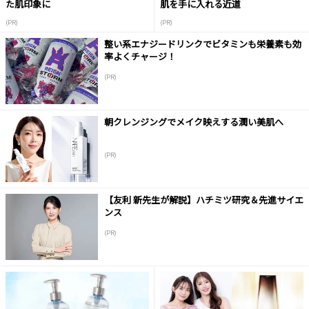
た肌印象に
肌を手に入れる近道
(PR)
(PR)
整い系エナジードリンクでビタミンも栄養素も効
率よくチャージ！
(PR)
朝クレンジングでメイク映えする潤い美肌へ
(PR)
【友利 新先生が解説】ハチミツ研究＆先進サイエ
ンス
(PR)