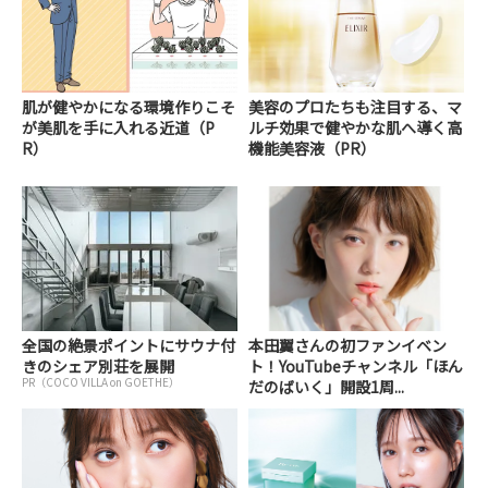
肌が健やかになる環境作りこそ
美容のプロたちも注目する、マ
が美肌を手に入れる近道（P
ルチ効果で健やかな肌へ導く高
R）
機能美容液（PR）
全国の絶景ポイントにサウナ付
本田翼さんの初ファンイベン
きのシェア別荘を展開
ト！YouTubeチャンネル「ほん
PR（COCO VILLA on GOETHE）
だのばいく」開設1周...