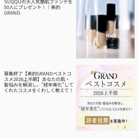
SUQQUの大人気艶肌ファンデを
50人にプレゼント！｜美的
GRAND
募集終了【美的GRANDベストコ
スメ2026上半期】あなたの肌・
髪悩みを解消し、”経年美化”して
くれたコスメをくわしく教えて！