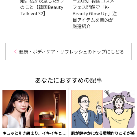
婚。私が決意した5つ
ー2026】韓国コスメ
Ama
ーイフレ
のこと【韓国Beauty
フェス開催♡「K-
記念
ュ
Talk vol.32】
Beauty Glow Up」注
ト8
ットを
目アイテムを美的が
の気
厳選紹介
が勢
健康・ボディケア・リフレッシュのトップにもどる
あなたにおすすめの記事
キュッと引き締まり、イキイキとし
肌が健やかになる環境作りこそが美