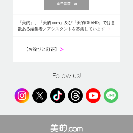
電子書籍
『美的』、『美的.com』及び『美的GRAND』では意
欲ある編集者／アシスタントを募集しています
【お詫びと訂正】
＞
Follow us!