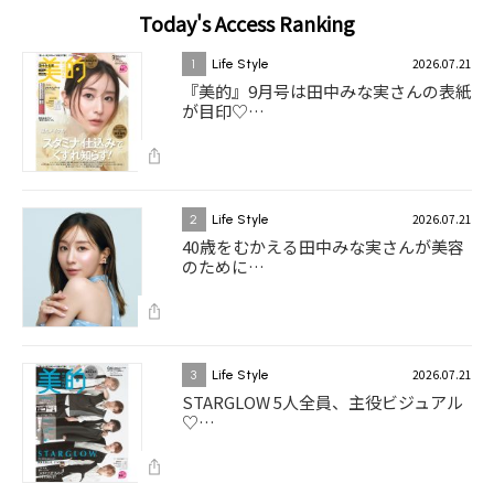
Today's Access Ranking
2026.07.21
1
Life Style
『美的』9月号は田中みな実さんの表紙
が目印♡…
2026.07.21
2
Life Style
40歳をむかえる田中みな実さんが美容
のために…
2026.07.21
3
Life Style
STARGLOW 5人全員、主役ビジュアル
♡…