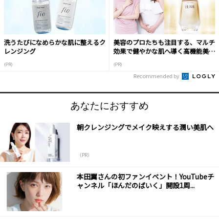
洗うたびになめらかな肌に整えるク
美容のプロたちも注目する、マルチ
レンジング
効果で健やかな肌へ導く高機能美容
液
(PR)
(PR)
Recommended by
あなたにおすすめ
朝クレンジングでメイク映えする潤い美肌へ
（PR）
本田翼さんの初ファンイベント！YouTubeチ
ャンネル「ほんだのばいく」開設1周...