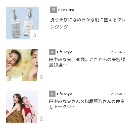
Skin Care
洗うたびになめらかな肌に整えるクレ
ンジング
2026.07.21
4
Life Style
田中みな実、40歳。これからの美容課
題10選…
2026.07.21
5
Life Style
田中みな実さん×指原莉乃さんの仲良
しトーク♡…