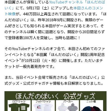
本田翼さんが保有している
YouTubeチャンネル「ほんだのば
いく」
にて、9月17日（土）にアップした
本田さんのコメン
ト映像
が、440万回以上再生されて話題になっています。「ほ
んだのばいく」は、昨年2018年9月に開設され、無類のゲー
ム好きとしても知られる本田がゲーム実況するとあって、そ
のチャンネルは瞬く間に話題となり、開設から20日間足らず
で登録者数100万人を突破し、当時も話題に！
そのYouTubeチャンネルのオフ会で、本田さん初めてのファ
ンイベントとなる“
本田翼「ほんだのばいく」開設1周年記念
イベント”
が10月22日（火・祝）に開催します。ただいまチ
ケットが一般先着発売中です。
また、当日イベント会場で販売される「ほんだのばいく」公
式グッズ・公式ガチャガチャ情報も本日解禁となりました。