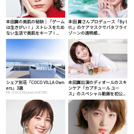
本田翼の美肌の秘訣｜「ゲーム
本田 翼さんプロデュース「By t
は生きがい！」ストレスをため
tt.」のケアマスクでバタフライ
ない生活で美肌をキープ！...
ゾーンの透明感...
シェア別荘「COCO VILLA Own
本田翼出演のディオールのスキ
ers」3選
ンケア「カプチュール ユー
PR（COCO VILLA on GOETHE）
ス」のスペシャル動画を初公...