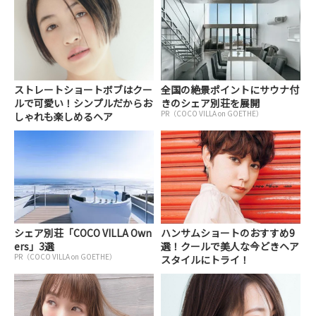
ストレートショートボブはクー
全国の絶景ポイントにサウナ付
ルで可愛い！シンプルだからお
きのシェア別荘を展開
PR（COCO VILLA on GOETHE）
しゃれも楽しめるヘア
シェア別荘「COCO VILLA Own
ハンサムショートのおすすめ9
ers」3選
選！クールで美人な今どきヘア
PR（COCO VILLA on GOETHE）
スタイルにトライ！