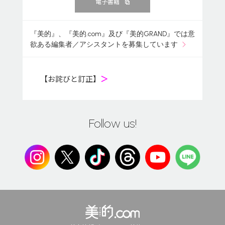
電子書籍
『美的』、『美的.com』及び『美的GRAND』では意
欲ある編集者／アシスタントを募集しています
【お詫びと訂正】
＞
Follow us!