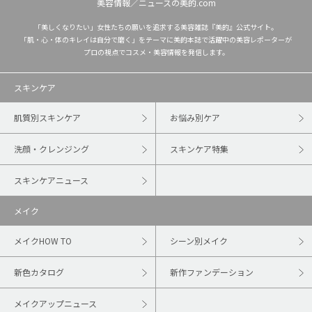
美容情報／ニュースの美的.com
「美しくなりたい」女性たちの願いを追求する美容雑誌『美的』公式サイト。
「肌・心・体のキレイは自分で磨く」をテーマに美的本誌で活躍中の美容レポーターが
プロの視点でコスメ・美容情報を発信します。
スキンケア
肌質別スキンケア
お悩み別ケア
洗顔・クレンジング
スキンケア特集
スキンケアニュース
メイク
メイクHOW TO
シーン別メイク
新色カタログ
新作ファンデーション
メイクアップニュース