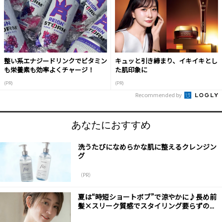
整い系エナジードリンクでビタミン
キュッと引き締まり、イキイキとし
も栄養素も効率よくチャージ！
た肌印象に
(PR)
(PR)
Recommended by
あなたにおすすめ
洗うたびになめらかな肌に整えるクレンジン
グ
（PR）
夏は“時短ショートボブ”で涼やかに♪長め前
髪×スリーク質感でスタイリング要らずの...