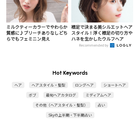
ミルクティーカラーでやわらか
襟足で決まる美シルエットヘア
質感に♪ブリーチありなしどち
スタイル！浮く襟足の切り方や
らでもフェミニン見え
ハネを生かしたウルフへア
Recommended by
Hot Keywords
ヘア
ヘアスタイル・髪型
ロングヘア
ショートヘア
ボブ
最旬ヘアカタログ
ミディアムヘア
その他（ヘアスタイル・髪型）
占い
Skyの上半期・下半期占い