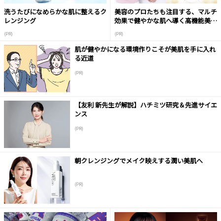
洗うたびになめらかな肌に整えるク
美容のプロたちも注目する、マルチ
レンジング
効果で健やかな肌へ導く高機能美容
液
(PR)
(PR)
肌が健やかになる環境作りこそが美肌を手に入れ
る近道
(PR)
【友利 新先生が解説】ハチミツ研究＆先進サイエ
ンス
(PR)
朝クレンジングでメイク映えする潤い美肌へ
(PR)