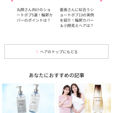
ヘル
丸顔さん向けのショ
面長さんに似合うシ
大人
けマ
ートボブ5選！輪郭カ
ョートボブ13の実例
厳選
｜最
バーのポイントは？
を紹介！輪郭カバー
れな
＆小顔見えヘアは？
紹介
ヘアのトップにもどる
あなたにおすすめの記事