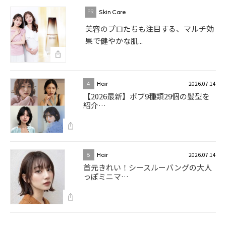
Skin Care
美容のプロたちも注目する、マルチ効
果で健やかな肌...
2026.07.14
4
Hair
【2026最新】ボブ9種類29個の髪型を
紹介…
2026.07.14
5
Hair
首元きれい！シースルーバングの大人
っぽミニマ…