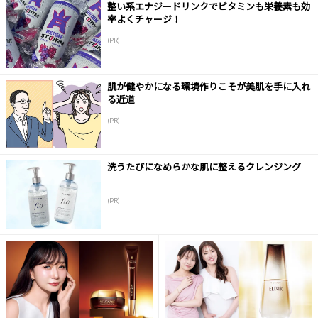
整い系エナジードリンクでビタミンも栄養素も効
率よくチャージ！
(PR)
肌が健やかになる環境作りこそが美肌を手に入れ
る近道
(PR)
洗うたびになめらかな肌に整えるクレンジング
(PR)