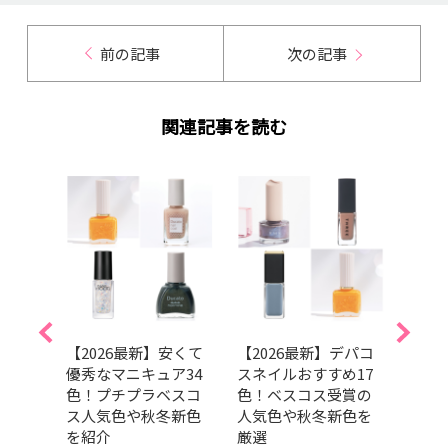
前の記事
次の記事
関連記事を読む
】マ
【2026最新】安くて
【2026最新】デパコ
202
のブ
優秀なマニキュア34
スネイルおすすめ17
トコ
をチ
色！プチプラベスコ
色！ベスコス受賞の
ンキ
ス人気色や秋冬新色
人気色や秋冬新色を
ュア
を紹介
厳選
ら透