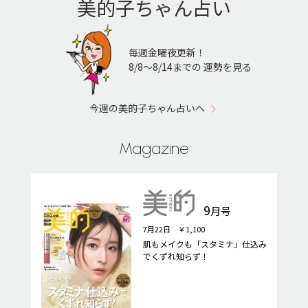
美的子ちゃん占い
毎週金曜夜更新！
8/8〜8/14までの 運勢を見る
今週の美的子ちゃん占いへ
Magazine
9
月号
7月22日 ￥1,100
肌もメイクも「スタミナ」仕込み
でくずれ知らず！