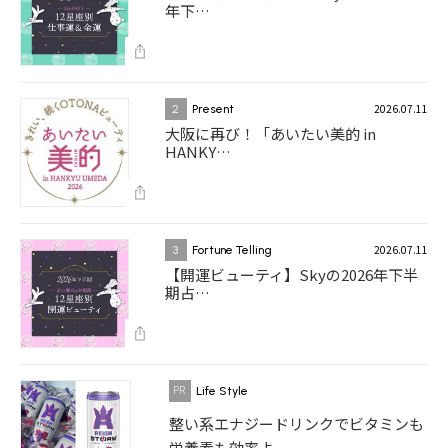
年下…
2026.07.11
2
Present
大阪に再び！「あいたい美的 in
HANKY…
2026.07.11
3
Fortune Telling
【開運ビューティ】Skyの2026年下半
期占…
Life Style
整い系エナジードリンクでビタミンも
栄養素も効率よ...