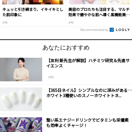
キュッと引き締まり、イキイキとし
美容のプロたちも注目する、マルチ
た肌印象に
効果で健やかな肌へ導く高機能美容
液
(PR)
(PR)
Recommended by
あなたにおすすめ
【友利 新先生が解説】ハチミツ研究＆先進サ
イエンス
（PR）
【365日ネイル】シンプルなのに深みがある…
ホワイト3種使いのスノーホワイトトネ...
整い系エナジードリンクでビタミンも栄養素
も効率よくチャージ！