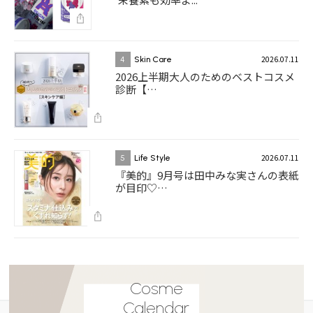
2026.07.11
4
Skin Care
2026上半期大人のためのベストコスメ
診断【…
2026.07.11
5
Life Style
『美的』9月号は田中みな実さんの表紙
が目印♡…
Cosme
Calendar