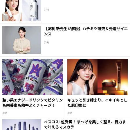
(PR)
【友利 新先生が解説】ハチミツ研究＆先進サイエ
ンス
(PR)
整い系エナジードリンクでビタミン
キュッと引き締まり、イキイキとし
も栄養素も効率よくチャージ！
た肌印象に
(PR)
(PR)
ベスコス1位受賞！ まつげを美しく整え、目力ま
で叶えるマスカラ