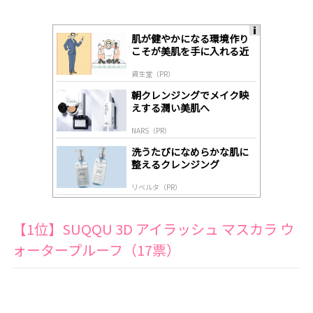
肌が健やかになる環境作り
A
こそが美肌を手に入れる近
ds
道
by
資生堂（PR）
lo
gl
朝クレンジングでメイク映
y
えする潤い美肌へ
NARS（PR）
洗うたびになめらかな肌に
整えるクレンジング
リベルタ（PR）
【1位】SUQQU 3D アイラッシュ マスカラ ウ
ォータープルーフ（17票）