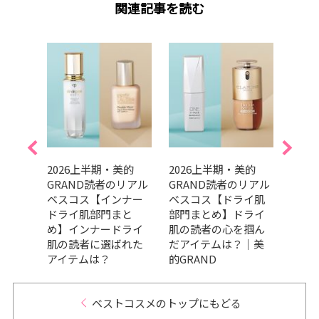
関連記事を読む
的ベス
2026上半期・美的
2026上半期・美的
美容賢
ルプ
GRAND読者のリアル
GRAND読者のリアル
美的G
ア1位
ベスコス【インナー
ベスコス【ドライ肌
経年
くす
ドライ肌部門まと
部門まとめ】ドライ
【ベ
で♡
め】インナードライ
肌の読者の心を掴ん
門】
肌の読者に選ばれた
だアイテムは？｜美
スメ
アイテムは？
的GRAND
今こ
ベストコスメのトップにもどる