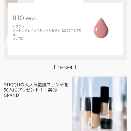
8.10
Mon
レブロン
フォトレディ インスタント P. セラム［2026年 8月発
売］
￥1,760
Present
SUQQUの大人気艶肌ファンデを
50人にプレゼント！｜美的
GRAND