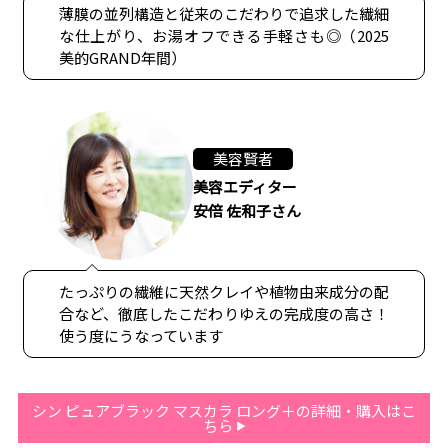
薄膜の並列構造と従来のこだわりで追求した繊細
な仕上がり、お湯オフできる手軽さも◎（2025
美的GRAND年間）
美容賢者
美容エディター
安倍 佐和子さん
たっぷりの繊維に天然クレイや植物由来成分の配
合など、徹底したこだわりゆえの完成度の高さ！
使う度にうなっています
シン ピュアブラック マスカラ ロング＋の詳細・購入はこ
ちら