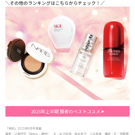
＼その他のランキングはこちらからチェック！／
2025年上半期 賢者のベストコスメ
『美的』2025年8月号掲載
撮影／辻郷宗平（Bebop・静物） 文／金子由佳、森本恵子、三谷真美 構成・文／斎藤穂