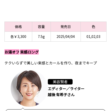
価格
容量
発売日
色
各￥3,300
7.5g
2025/04/04
01,02,03
お湯オフ
束感ロング
テクいらずで美しい束感とカールを作り、夜までキープ
美容賢者
エディター／ライター
越後 有希子さん