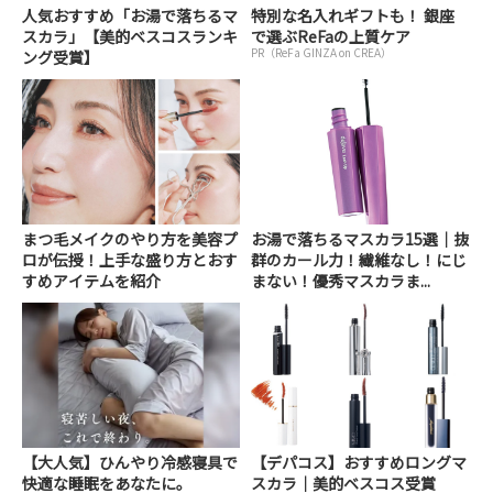
人気おすすめ「お湯で落ちるマ
特別な名入れギフトも！ 銀座
スカラ」【美的ベスコスランキ
で選ぶReFaの上質ケア
PR（ReFa GINZA on CREA）
ング受賞】
まつ毛メイクのやり方を美容プ
お湯で落ちるマスカラ15選｜抜
ロが伝授！上手な盛り方とおす
群のカール力！繊維なし！にじ
すめアイテムを紹介
まない！優秀マスカラま...
【大人気】ひんやり冷感寝具で
【デパコス】おすすめロングマ
快適な睡眠をあなたに。
スカラ｜美的ベスコス受賞