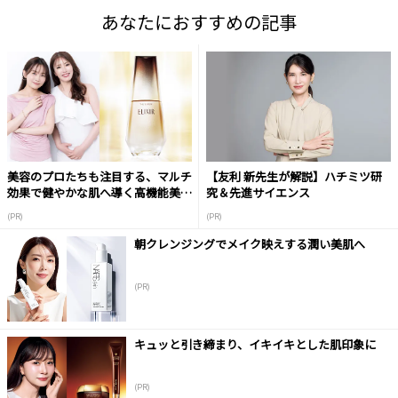
あなたにおすすめの記事
美容のプロたちも注目する、マルチ
【友利 新先生が解説】ハチミツ研
効果で健やかな肌へ導く高機能美容
究＆先進サイエンス
液
(PR)
(PR)
朝クレンジングでメイク映えする潤い美肌へ
(PR)
キュッと引き締まり、イキイキとした肌印象に
(PR)