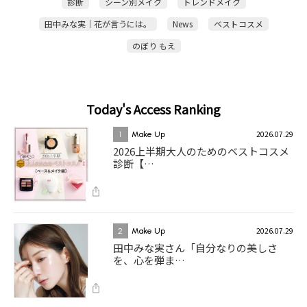
診断
シーン別メイク
トレンドメイク
田中みな実｜花が言うには。
News
ベストコスメ
のぼり もえ
Today's Access Ranking
2026.07.29
1
Make Up
2026上半期大人のためのベストコスメ
診断【…
2026.07.29
2
Make Up
田中みな実さん「自分なりの美しさ
を、心を弾ま…