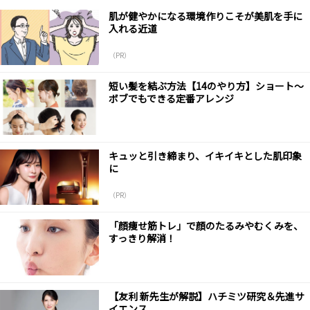
肌が健やかになる環境作りこそが美肌を手に
入れる近道
（PR）
短い髪を結ぶ方法【14のやり方】ショート～
ボブでもできる定番アレンジ
キュッと引き締まり、イキイキとした肌印象
に
（PR）
「顔痩せ筋トレ」で顔のたるみやむくみを、
すっきり解消！
【友利 新先生が解説】ハチミツ研究＆先進サ
イエンス