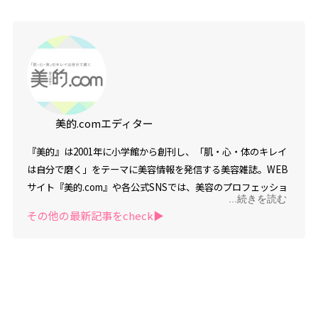
美的.comエディター
『美的』は2001年に小学館から創刊し、「肌・心・体のキレイ
は自分で磨く」をテーマに美容情報を発信する美容雑誌。WEB
サイト『美的.com』や各公式SNSでは、美容のプロフェッショ
...続きを読む
ナルが美容と健康に関するタイムリーなニュース情報を毎日お
その他の最新記事をcheck▶︎
届けしています。トータルメディアパワーは美容雑誌の中で
No.1。約1,000名の読者組織「美的クラブ」「メンズ美的クラ
ブ」や、専属読者モデル組織「美的リーダーズ」も活躍中。男
性に向けた美容情報を発信する「美的HEN」も運営し、「美し
くなりたい」という願いを追及するすべての人にむけて、美容
＆ライフスタイル情報を幅広く、またディープにお伝えしてい