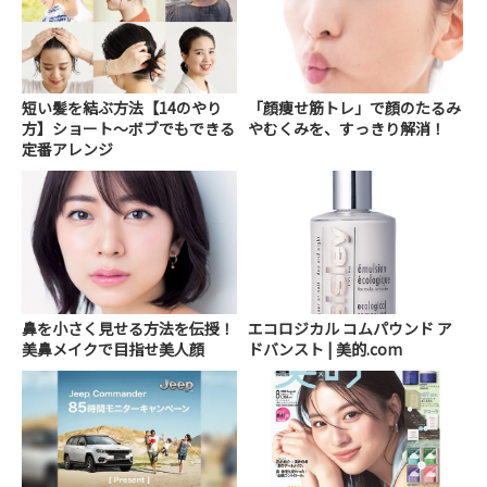
短い髪を結ぶ方法【14のやり
「顔痩せ筋トレ」で顔のたるみ
方】ショート～ボブでもできる
やむくみを、すっきり解消！
定番アレンジ
鼻を小さく見せる方法を伝授！
エコロジカル コムパウンド ア
美鼻メイクで目指せ美人顔
ドバンスト | 美的.com