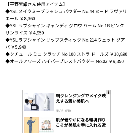
【平野紫耀さん使用アイテム】
◆YSL メイクミーブラッシュ パウダー No.44 ヌード ラヴァリ
エール ￥8,360
◆YSL ラブシャイン キャンディ グロウ バーム No.1B ピンク
サンライズ ￥4,950
◆YSL ラブシャイン リップスティック No.214 ウェット グア
バ ￥5,940
◆クチュール ミニ クラッチ No.100 ストラ ドールズ ￥10,890
◆オールアワーズ ハイパープレストパウダー No.03 ￥9,350
朝クレンジングでメイク映
A
えする潤い美肌へ
ds
by
NARS（PR）
lo
gl
肌が健やかになる環境作り
y
こそが美肌を手に入れる近
道