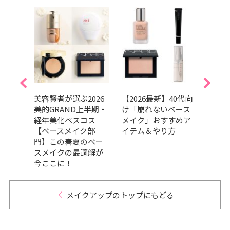
ァン
美容賢者が選ぶ2026
【2026最新】40代向
夏デ
っぽ
美的GRAND上半期・
け「崩れないベース
♡ 
イク
経年美化ベスコス
メイク」おすすめア
レイ
なテ
【ベースメイク部
イテム＆やり方
ギー
コ
門】この春夏のベー
H&M
スメイクの最適解が
が提
今ここに！
メイクアップのトップにもどる