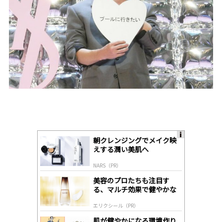
朝クレンジングでメイク映
A
えする潤い美肌へ
ds
by
NARS（PR）
lo
gl
美容のプロたちも注目す
y
る、マルチ効果で健やかな
肌へ導く高機能美容液
エリクシール（PR）
肌が健やかになる環境作り