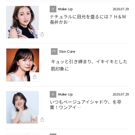
2026.07.29
3
Make Up
ナチュラルに目元を盛るには？ H＆M
長井かお…
Skin Care
キュッと引き締まり、イキイキとした
肌印象に
2026.07.29
4
Make Up
いつもベージュアイシャドウ、を卒
業！ワンアイ…