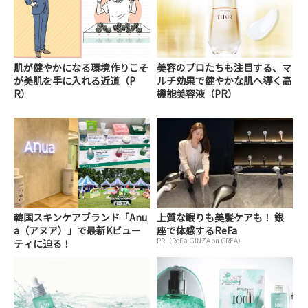
肌が健やかになる環境作りこそ
美容のプロたちも注目する、マ
が美肌を手に入れる近道（P
ルチ効果で健やかな肌へ導く高
R）
機能美容液（PR）
韓国スキンケアブランド「Anu
上質な眠りも美髪ケアも！ 銀
a（アヌア）」で最新Kビュー
座で体感するReFa
PR（ReFa GINZA on CREA）
ティに迫る！