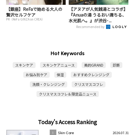
【銀座】ReFaで始める大人の
【アヌアが人気銭湯とコラボ】
贅沢セルフケア
『Anuaの湯 うるおい満ちる、
PR（ReFa GINZA on CREA）
水光肌へ。』が渋谷･...
Recommended by
Hot Keywords
スキンケア
スキンケアニュース
美的GRAND
診断
お悩み別ケア
保湿
おすすめクレンジング
洗顔・クレンジング
クリスマスコフレ
クリスマスコフレ＆限定品ニュース
Today's Access Ranking
2026.07.31
1
Skin Care