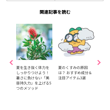
関連記事を読む
傑作
夏を生き抜く体力を
夏のくすみの原因
「コ
ンに
しっかりつけよう！
は？ おすすめ成分＆
ちて
暑さに負けない「美
注目アイテム3選
ち…
 ロー
容持久力」を上げる5
崩れ
 メッ
つのメソッド
めの
ス テ
ニッ
加藤
.40】