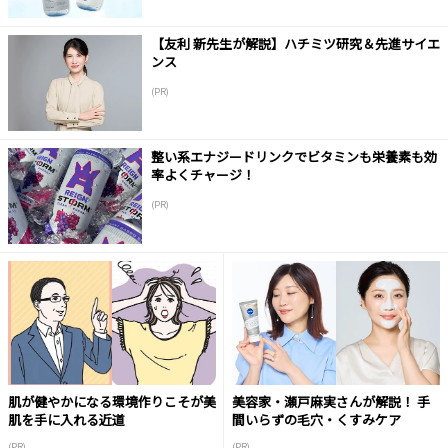
【友利 新先生が解説】ハチミツ研究＆先進サイエ
ンス
(PR)
整い系エナジードリンクでビタミンも栄養素も効
率よくチャージ！
(PR)
肌が健やかになる環境作りこそが美
美容家・瀬戸麻実さんが解説！ 手
肌を手に入れる近道
間いらずの毛穴・くすみケア
(PR)
(PR)