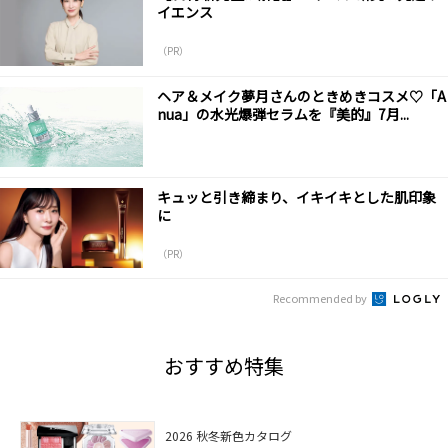
イエンス
（PR）
ヘア＆メイク夢月さんのときめきコスメ♡「A
nua」の水光爆弾セラムを『美的』7月...
キュッと引き締まり、イキイキとした肌印象
に
（PR）
Recommended by
おすすめ特集
2026 秋冬新色カタログ