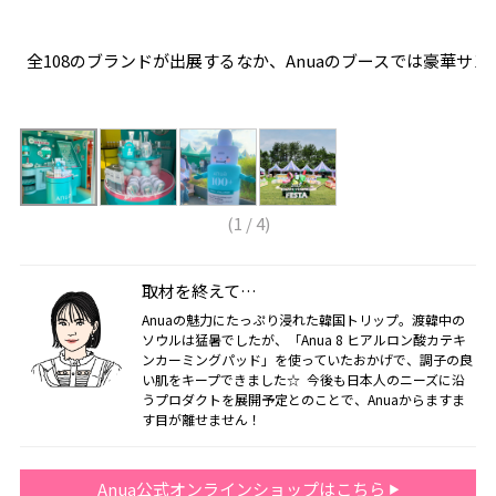
全ブ
全108のブランドが出展するなか、Anuaのブースでは豪華サ
韓
(
1
/
4
)
取材を終えて…
Anuaの魅力にたっぷり浸れた韓国トリップ。渡韓中の
ソウルは猛暑でしたが、「Anua 8 ヒアルロン酸カテキ
ンカーミングパッド」を使っていたおかげで、調子の良
い肌をキープできました☆ 今後も日本人のニーズに沿
うプロダクトを展開予定とのことで、Anuaからますま
す目が離せません！
Anua公式オンラインショップはこちら