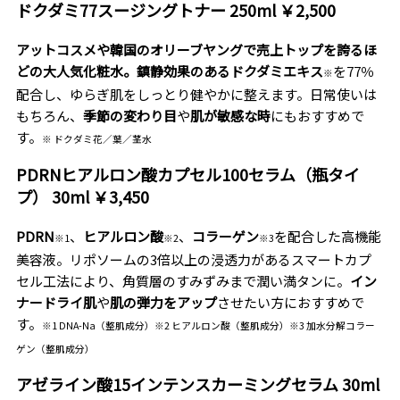
ドクダミ77スージングトナー 250ml ￥2,500
アットコスメや韓国のオリーブヤングで売上トップを誇るほ
どの大人気化粧水。鎮静効果のあるドクダミエキス
を77％
※
配合し、ゆらぎ肌をしっとり健やかに整えます。日常使いは
もちろん、
季節の変わり目
や
肌が敏感な時
にもおすすめで
す。
※ ドクダミ花／葉／茎水
PDRNヒアルロン酸カプセル100セラム（瓶タイ
プ） 30ml ￥3,450
PDRN
、
ヒアルロン酸
、
コラーゲン
を配合した高機能
※1
※2
※3
美容液。リポソームの3倍以上の浸透力があるスマートカプ
セル工法により、角質層のすみずみまで潤い満タンに。
イン
ナードライ肌
や
肌の弾力をアップ
させたい方におすすめで
す。
※1 DNA-Na（整肌成分）※2 ヒアルロン酸（整肌成分）※3 加水分解コラー
ゲン（整肌成分）
アゼライン酸15インテンスカーミングセラム 30ml