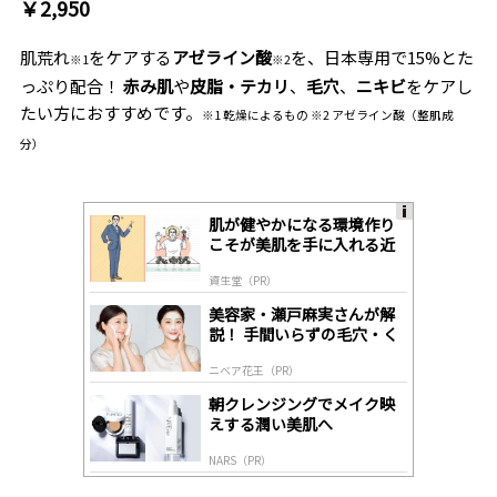
￥2,950
肌荒れ
をケアする
アゼライン酸
を、日本専用で15%とた
※1
※2
っぷり配合！
赤み肌
や
皮脂・テカリ
、
毛穴
、
ニキビ
をケアし
たい方におすすめです。
※1 乾燥によるもの ※2 アゼライン酸（整肌成
分）
肌が健やかになる環境作り
A
こそが美肌を手に入れる近
ds
道
by
資生堂（PR）
lo
gl
美容家・瀬戸麻実さんが解
y
説！ 手間いらずの毛穴・く
すみケア
ニベア花王（PR）
朝クレンジングでメイク映
えする潤い美肌へ
NARS（PR）