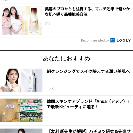
美容のプロたちも注目する、マルチ効果で健やか
な肌へ導く高機能美容液
(PR)
Recommended by
あなたにおすすめ
朝クレンジングでメイク映えする潤い美肌へ
（PR）
韓国スキンケアブランド「Anua（アヌア）」
で最新Kビューティに迫る！
【友利 新先生が解説】ハチミツ研究＆先進サ