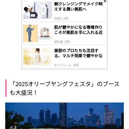
朝クレンジングでメイク映
A
えする潤い美肌へ
ds
by
NARS（PR）
lo
gl
肌が健やかになる環境作り
y
こそが美肌を手に入れる近
道
資生堂（PR）
美容のプロたちも注目す
る、マルチ効果で健やかな
肌へ導く高機能美容液
エリクシール（PR）
「2025オリーブヤングフェスタ」のブース
も大盛況！