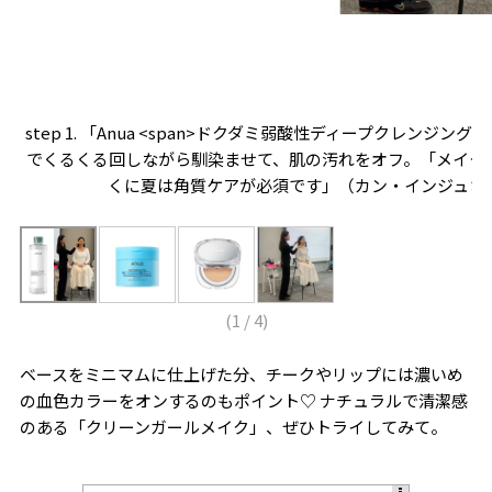
ンフ
step 1. 「Anua <span>ドクダミ弱酸性ディープクレンジング
作り
でくるくる回しながら馴染ませて、肌の汚れをオフ。「メイク
り
くに夏は角質ケアが必須です」（カン・インジュさ
(
1
/
4
)
ベースをミニマムに仕上げた分、チークやリップには濃いめ
の血色カラーをオンするのもポイント♡ ナチュラルで清潔感
のある「クリーンガールメイク」、ぜひトライしてみて。