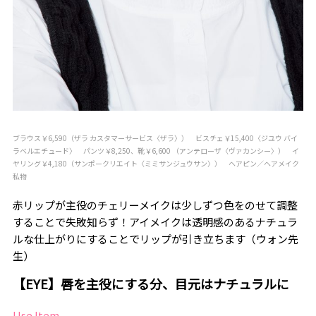
ブラウス￥6,590（ザラ カスタマーサービス〈ザラ〉） ビスチェ￥15,400〈ジユウ バイ
ラベルエチュード〉 パンツ￥8,250、靴￥6,600 （アンテローザ〈ヴァカンシー〉） イ
ヤリング￥4,180（サンポークリエイト〈ミミサンジュウサン〉） ヘアピン／ヘアメイク
私物
赤リップが主役のチェリーメイクは少しずつ色をのせて調整
することで失敗知らず！アイメイクは透明感のあるナチュラ
ルな仕上がりにすることでリップが引き立ちます（ウォン先
生）
【EYE】唇を主役にする分、目元はナチュラルに
Use Item