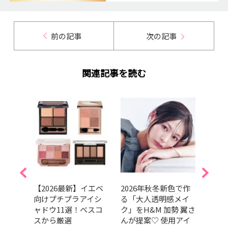
前の記事
次の記事
関連記事を読む
崩れな
【2026最新】イエベ
2026年秋冬新色で作
202
ブロ
向けプチプラアイシ
る「大人透明感メイ
GRA
200円
ャドウ11選！ベスコ
ク」をH&M 加勢 翼さ
ベス
すめ
スから厳選
んが提案♡ 使用アイ
部門