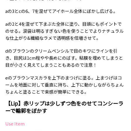
aの3とcの6、7を混ぜてアイホール全体にぼかし広げる。
aの2と4を混ぜて下まぶた全体に塗り、目頭にもポイントで
のせる。涙袋は明るすぎない色を使うことでよりナチュラル
な仕上がり&繊細なラメで透明感を倍増させて。
dのブラウンのクリームペンシルで目のキワにラインを引
き、目尻は1cm程やや長めにのばす。粘膜を埋めてしまうと
目が小さく見えてしまうこともあるので注意！
eのブラウンマスカラを上下のまつげに塗る。上まつげはコ
ームを地面に対して垂直に持ち、上下に動かしながらちょん
ちょんと塗ることで束感が簡単にできる。
【Lip】赤リップは少しずつ色をのせてコンシーラ
ーで輪郭をぼかす
Use Item