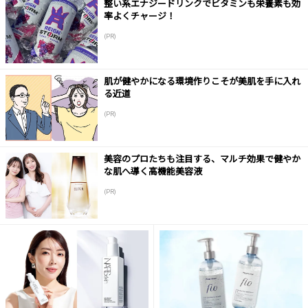
整い系エナジードリンクでビタミンも栄養素も効
率よくチャージ！
(PR)
肌が健やかになる環境作りこそが美肌を手に入れ
る近道
(PR)
美容のプロたちも注目する、マルチ効果で健やか
な肌へ導く高機能美容液
(PR)