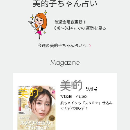
美的子ちゃん占い
毎週金曜夜更新！
8/8〜8/14までの 運勢を見る
今週の美的子ちゃん占いへ
Magazine
9
月号
7月22日 ￥1,100
肌もメイクも「スタミナ」仕込み
でくずれ知らず！