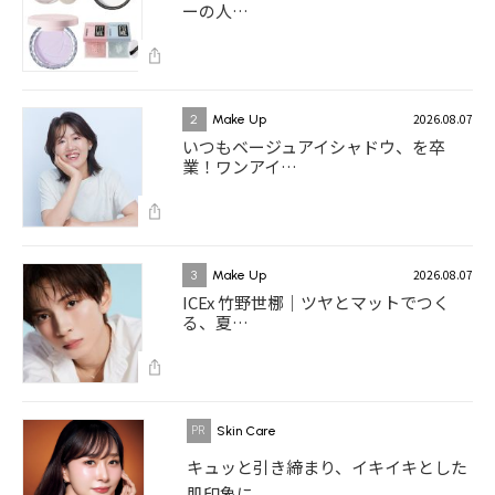
ーの人…
2026.08.07
2
Make Up
いつもベージュアイシャドウ、を卒
業！ワンアイ…
2026.08.07
3
Make Up
ICEx 竹野世梛｜ツヤとマットでつく
る、夏…
Skin Care
キュッと引き締まり、イキイキとした
肌印象に