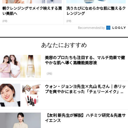
朝クレンジングでメイク映えする潤
洗うたびになめらかな肌に整えるク
い美肌へ
レンジング
(PR)
(PR)
Recommended by
あなたにおすすめ
美容のプロたちも注目する、マルチ効果で健
やかな肌へ導く高機能美容液
（PR）
ウォン・ジョンヨ先生×丸山 礼さん｜赤リッ
プを爽やかにまとった「チェリーメイク」...
【友利 新先生が解説】ハチミツ研究＆先進サ
イエンス