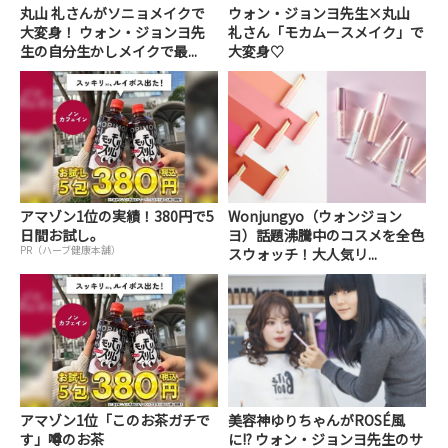
丸山 礼さんがソニョメイクで
ウォン・ジョンヨ先生×丸山
大変身！ ウォン・ジョンヨ先
礼さん「モカムースメイク」で
生の自分生かしメイクで最...
大変身♡
アマゾン1位の実績！380円で5
Wonjungyo（ウォンジョン
日間お試し。
ヨ）話題沸騰中のコスメを全色
PR（ハーブ健康本舗）
スウォッチ！大人気リ...
アマゾン1位「このお茶ガチで
美容神ゆりちゃんがROSÉ風
す」噂のお茶
に!? ウォン・ジョンヨ先生のサ