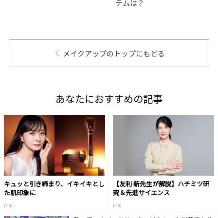
テムは？
肌の
だア
的GR
メイクアップのトップにもどる
あなたにおすすめの記事
キュッと引き締まり、イキイキとし
【友利 新先生が解説】ハチミツ研
た肌印象に
究＆先進サイエンス
(PR)
(PR)