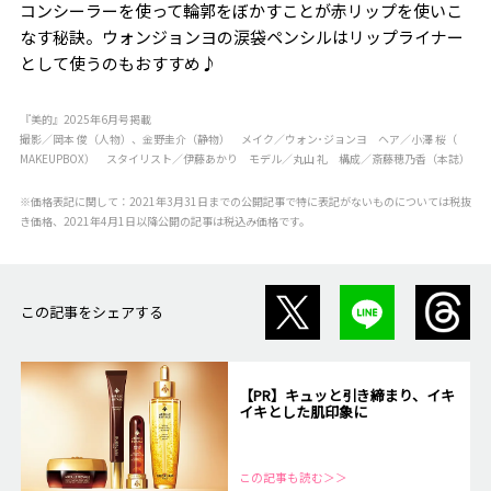
コンシーラーを使って輪郭をぼかすことが赤リップを使いこ
なす秘訣。ウォンジョンヨの涙袋ペンシルはリップライナー
として使うのもおすすめ♪
『美的』2025年6月号掲載
撮影／岡本 俊（人物）、金野圭介（静物） メイク／ウォン･ジョンヨ ヘア／小澤 桜（
MAKEUPBOX） スタイリスト／伊藤あかり モデル／丸山 礼 構成／斎藤穂乃香（本誌）
※価格表記に関して：2021年3月31日までの公開記事で特に表記がないものについては税抜
き価格、2021年4月1日以降公開の記事は税込み価格です。
この記事をシェアする
【PR】キュッと引き締まり、イキ
イキとした肌印象に
この記事も読む＞＞