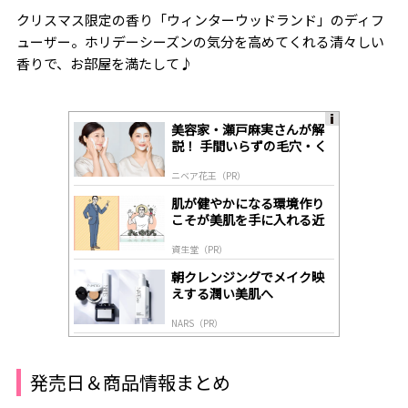
クリスマス限定の香り「ウィンターウッドランド」のディフ
ューザー。ホリデーシーズンの気分を高めてくれる清々しい
香りで、お部屋を満たして♪
美容家・瀬戸麻実さんが解
A
説！ 手間いらずの毛穴・く
ds
すみケア
by
ニベア花王（PR）
lo
gl
肌が健やかになる環境作り
y
こそが美肌を手に入れる近
道
資生堂（PR）
朝クレンジングでメイク映
えする潤い美肌へ
NARS（PR）
発売日＆商品情報まとめ