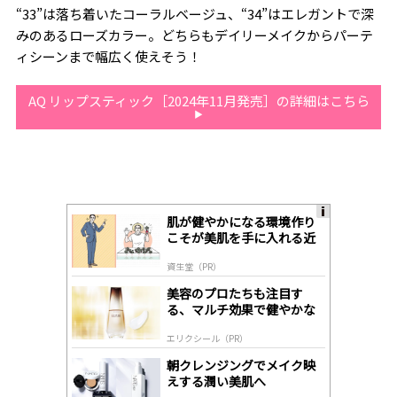
“33”は落ち着いたコーラルベージュ、“34”はエレガントで深
みのあるローズカラー。どちらもデイリーメイクからパーテ
ィシーンまで幅広く使えそう！
AQ リップスティック［2024年11月発売］の詳細はこちら
肌が健やかになる環境作り
A
こそが美肌を手に入れる近
ds
道
by
資生堂（PR）
lo
gl
美容のプロたちも注目す
y
る、マルチ効果で健やかな
肌へ導く高機能美容液
エリクシール（PR）
朝クレンジングでメイク映
えする潤い美肌へ