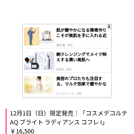
肌が健やかになる環境作り
A
こそが美肌を手に入れる近
ds
道
by
資生堂（PR）
lo
gl
朝クレンジングでメイク映
y
えする潤い美肌へ
NARS（PR）
美容のプロたちも注目す
る、マルチ効果で健やかな
肌へ導く高機能美容液
エリクシール（PR）
12月1日（日）限定発売｜「コスメデコルテ
AQ ブライト ラディアンス コフレ I」
￥16,500