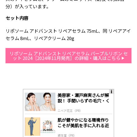
分）が入っています。
セット内容
リポソーム アドバンスト リペアセラム 75mL、同 リペアアイ
セラム 8mL、リペアクリーム 20g
リポソーム アドバンスト リペアセラム パープルリボン セ
ット 2024［2024年11月発売］の詳細・購入はこちら
美容家・瀬戸麻実さんが解
A
説！ 手間いらずの毛穴・く
ds
すみケア
by
ニベア花王（PR）
lo
gl
肌が健やかになる環境作り
y
こそが美肌を手に入れる近
道
資生堂（PR）