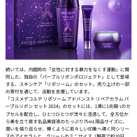
続いては、内閣府の「女性に対する暴力をなくす運動」に賛
同した、独自の「パープルリボンポロジェクト」として登場
する、スキンケア「リポソーム」のセット。売り上げの一部
の寄付を通じて、活動を支援しています。
「コスメデコルテ リポソーム アドバンスト リペアセラム パ
ープルリボン セット 2024」のセットには、1滴に1兆個
のカ
*1
プセルを配合し、ひとつひとつが次々と浸透して、全方位か
ら美を立て直す名品美容液のたっぷり75mL現品サイズに、
潤いを張り巡らせ、輝くように若々しい印象へ導く同シリー
ズのアイセラムと、クリームのミニサイズ（朝夜で約20日