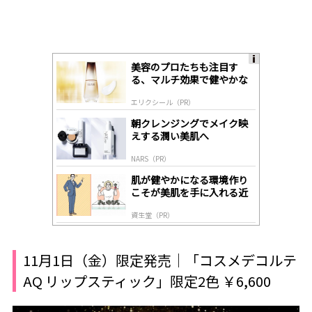
美容のプロたちも注目す
A
る、マルチ効果で健やかな
ds
肌へ導く高機能美容液
by
エリクシール（PR）
lo
gl
朝クレンジングでメイク映
y
えする潤い美肌へ
NARS（PR）
肌が健やかになる環境作り
こそが美肌を手に入れる近
道
資生堂（PR）
11月1日（金）限定発売｜「コスメデコルテ
AQ リップスティック」限定2色 ￥6,600