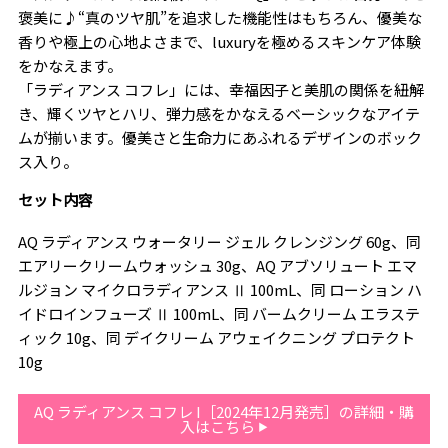
褒美に♪“真のツヤ肌”を追求した機能性はもちろん、優美な
香りや極上の心地よさまで、luxuryを極めるスキンケア体験
をかなえます。
「ラディアンス コフレ」には、幸福因子と美肌の関係を紐解
き、輝くツヤとハリ、弾力感をかなえるベーシックなアイテ
ムが揃います。優美さと生命力にあふれるデザインのボック
ス入り。
セット内容
AQ ラディアンス ウォータリー ジェル クレンジング 60g、同
エアリークリームウォッシュ 30g、AQ アブソリュート エマ
ルジョン マイクロラディアンス Ⅱ 100mL、同 ローション ハ
イドロインフューズ Ⅱ 100mL、同 バームクリーム エラステ
ィック 10g、同 デイクリーム アウェイクニング プロテクト
10g
AQ ラディアンス コフレ I［2024年12月発売］の詳細・購
入はこちら