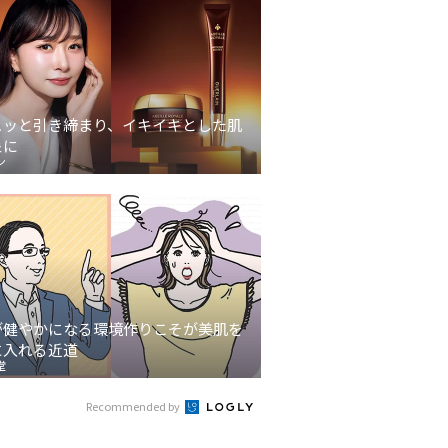
ュッと引き締まり、イキイキとした肌
象に
ン
が健やかになる環境作りこそが美肌を
に入れる近道
堂
Recommended by