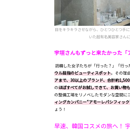
目をキラキラさせながら、ひとつひとつ手に
いた超有名美容家さん
宇垣さんもずっと来たかった「
訪韓した女子たちが「行った？」「行っ
ウル屈指のビューティスポット
。その理
アまで、30以上のブランド、合計約1,5
の
ほぼすべてがお試しできて、お買い物
の整備工場をリノベしたモダンな空間に
ィングカンパニー“アモーレパシフィック
ょう！
早速、韓国コスメの旅へ！ 