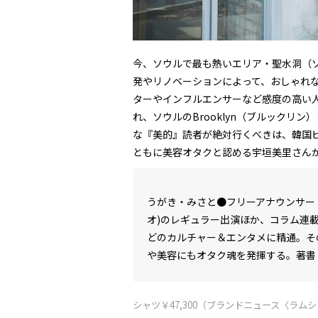
今、ソウルで最も熱いエリア・聖水洞（
発やリノベーションによって、おしゃれ
ターやインフルエンサーなど感度の高い
れ、ソウルのBrooklyn（ブルックリ
な『美的』読者が絶対行くべきは、韓国ビ
ともに美容オタクと認める宇垣美里さん
うがき・みさと●
フリーアナウンサー
オ
)
のレギュラー出演ほか、コラム連
どのカルチャー＆エンタメに精通。そ
や美容にもオタク魂を発揮する。著書
シャツ￥47,300（ブランドニュース〈ラム