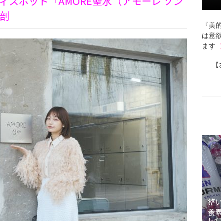
スポット「AMORE聖水（アモーレ ソン
剖
『美的
は意
ます
【
整
養
レイ