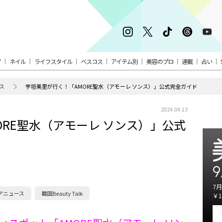
ア
ネイル
ライフスタイル
ベスコス
アイテム別
美容のプロ
連載
占い
ス
宇垣美里が行く！「AMORE聖水（アモーレ ソンス）」公式完全ガイド
2024.04.13
ORE聖水（アモーレ ソンス）」公式
9
7月
アニュース
韓国Beauty Talk
￥1