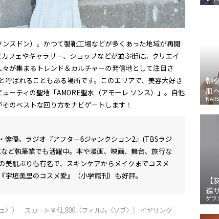
ソンスドン）。かつて製靴工場などが多くあった地域が再開
なカフェやギャラリー、ショップなどが並ぶ街に。クリエイ
人々が集まるトレンド＆カルチャーの発信地として注目さ
ン）と呼ばれることもある場所です。このエリアで、美容大好き
朝
肌
ューティの聖地「AMORE聖水（アモーレ ソンス）」。自他
NARS
がそのベストな回り方をナビゲートします！
・俳
優。
ラジオ『アフター
6
ジャンクション
2
』
(TBS
ラジ
載など執筆業でも活躍中。本や漫画、映画、舞台、旅行な
の美肌ぶりも有名で、スキンケアからメイクまでコスメ
『宇垣美里のコスメ愛』（小学館刊）も好評。
【
進
ゲラ
シェ〉） スカート￥41,800（フィルム〈ソブ〉） イヤリング