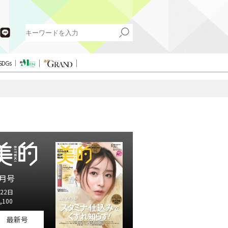
SDGs
月号
22日
,100
最新号