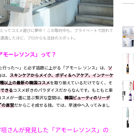
とってコスメ選びに夢中！ この取材中も、プライベートで訪れて
に遭遇したほど、プロからも注目のスポット。
アモーレソンス」って？
た行った〜」と必ず話題に上がる「アモーレ ソンス」は、
ソ
由は、
スキンケアからメイク、ボディ＆ヘアケア、インナーケ
00種以上の最新の韓国コスメ
を取り揃えているだけでなく、そ
もできる
コスメ好きのパラダイスだからなんです。もともと車
コスメが一面に並ぶ贅沢な空間は、
韓国ビューティのリーデ
”の直営
だからこそ成せる技。では、早速中へ入ってみまし
宇垣さんが発見した「アモーレソンス」の