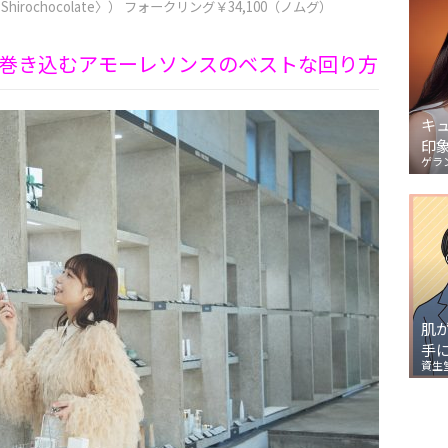
hirochocolate〉） フォークリング￥34,100（ノムグ）
巻き込むアモーレソンスのベストな回り方
キ
印
ゲラ
肌
手
資生