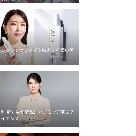
クレンジングでメイク映えする潤い美
へ
友利 新先生が解説】ハチミツ研究＆先
サイエンス
ン