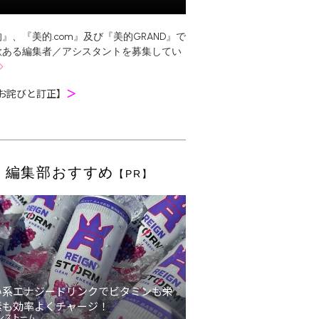
』、『美的.com』及び『美的GRAND』で
欲ある編集者／アシスタントを募集してい
お詫びと訂正】
＞
編集部おすすめ
【PR】
い系エナジードリンクでビタミンも栄
素も効率よくチャージ！
ンストーム