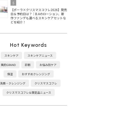
5
【ポーラ×クリスマスコフレ2026】発売
日＆予約日は？｜B.Aのローション、新
作ファンデも選べるスキンケアセットな
どを紹介！
Hot Keywords
スキンケア
スキンケアニュース
美的GRAND
診断
お悩み別ケア
保湿
おすすめクレンジング
洗顔・クレンジング
クリスマスコフレ
クリスマスコフレ＆限定品ニュース