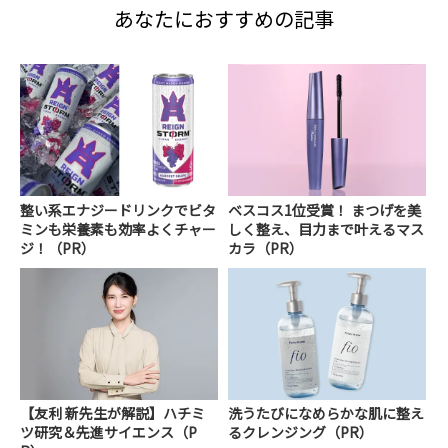
あなたにおすすめの記事
整い系エナジードリンクでビタ
ベスコス1位受賞！ まつげを美
ミンも栄養素も効率よくチャー
しく整え、目力まで叶えるマス
ジ！（PR）
カラ（PR）
【友利 新先生が解説】ハチミ
洗うたびになめらかな肌に整え
ツ研究＆先進サイエンス（P
るクレンジング（PR）