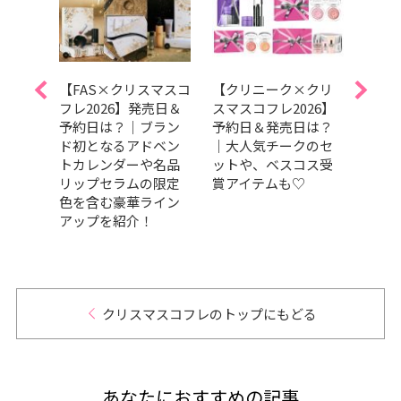
クリ
【FAS×クリスマスコ
【クリニーク×クリ
【BA
25】
フレ2026】発売日＆
スマスコフレ2026】
×ク
は？
予約日は？｜ブラン
予約日＆発売日は？
202
下で手
ド初となるアドベン
｜大人気チークのセ
日は
トカ
トカレンダーや名品
ットや、ベスコス受
景を
の新
リップセラムの限定
賞アイテムも♡
オー
セッ
色を含む豪華ライン
ドク
アップを紹介！
ント
クリスマスコフレのトップにもどる
あなたにおすすめの記事