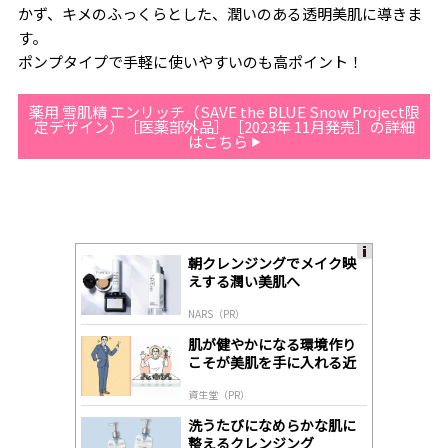
かず、キメのふっくらとした、潤いのある透明美肌に導きま
す。
ポンプタイプで手軽に使いやすいのも高ポイント！
薬用 雪肌精 エンリッチ（SAVE the BLUE Snow Project限
定デザイン）［医薬部外品］［2023年 11月発売］の詳細
はこちら
朝クレンジングでメイク映
A
えする潤い美肌へ
ds
by
NARS（PR）
lo
gl
肌が健やかになる環境作り
y
こそが美肌を手に入れる近
道
資生堂（PR）
洗うたびになめらかな肌に
整えるクレンジング