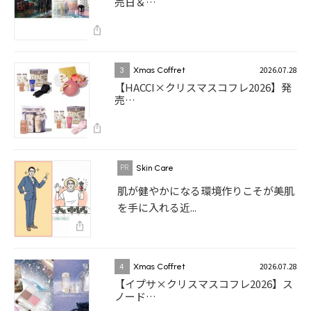
売日＆…
2026.07.28
3
Xmas Coffret
【HACCI×クリスマスコフレ2026】発
売…
Skin Care
肌が健やかになる環境作りこそが美肌
を手に入れる近...
2026.07.28
4
Xmas Coffret
【イプサ×クリスマスコフレ2026】ス
ノード…