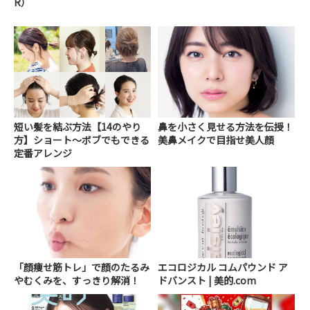
R）
短い髪を結ぶ方法【14のやり
鼻を小さく見せる方法を伝授！
方】ショート～ボブでもできる
美鼻メイクで目指せ美人顔
定番アレンジ
「顔痩せ筋トレ」で顔のたるみ
エコロジカル コムパウンド ア
やむくみを、すっきり解消！
ドバンスト | 美的.com