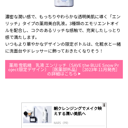
濃密な潤い感で、もっちりやわらかな透明美肌に導く「エン
リッチ」タイプの薬用美白乳液。3種類のエモリエントオイ
ルを配合し、コクのあるリッチな感触で、充実したしっとり
感で満たします。
いつもより華やかなデザインの限定ボトルは、化粧水と一緒
に洗面台やドレッサーに飾っておきたくなりそう！
薬用 雪肌精 乳液 エンリッチ（SAVE the BLUE Snow Pr
oject限定デザイン） ［医薬部外品］［2023年 11月発売］
の詳細はこちら
朝クレンジングでメイク映
A
えする潤い美肌へ
ds
by
NARS（PR）
lo