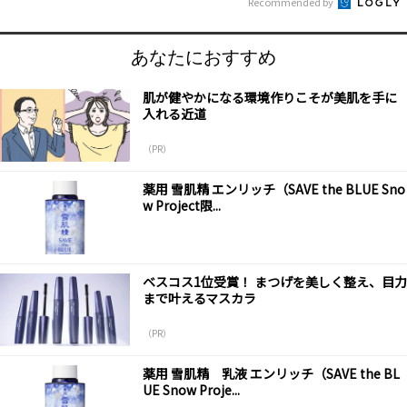
Recommended by
あなたにおすすめ
肌が健やかになる環境作りこそが美肌を手に
入れる近道
（PR）
薬用 雪肌精 エンリッチ（SAVE the BLUE Sno
w Project限...
ベスコス1位受賞！ まつげを美しく整え、目力
まで叶えるマスカラ
（PR）
薬用 雪肌精 乳液 エンリッチ（SAVE the BL
UE Snow Proje...