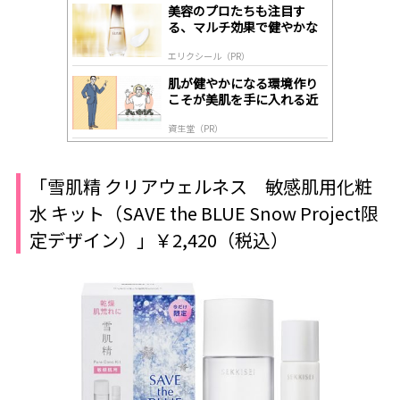
gl
美容のプロたちも注目す
y
る、マルチ効果で健やかな
肌へ導く高機能美容液
エリクシール（PR）
肌が健やかになる環境作り
こそが美肌を手に入れる近
道
資生堂（PR）
「雪肌精 クリアウェルネス 敏感肌用化粧
水 キット（SAVE the BLUE Snow Project限
定デザイン）」￥2,420（税込）