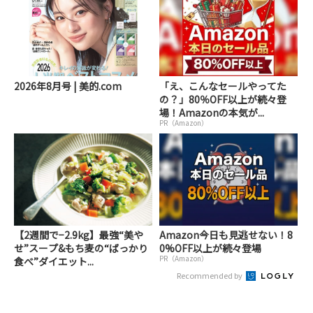
2026年8月号 | 美的.com
「え、こんなセールやってた
の？」80％OFF以上が続々登
場！Amazonの本気が...
PR（Amazon）
【2週間で−2.9kg】最強“美や
Amazon今日も見逃せない！8
せ”スープ&もち麦の“ばっかり
0%OFF以上が続々登場
PR（Amazon）
食べ”ダイエット...
Recommended by