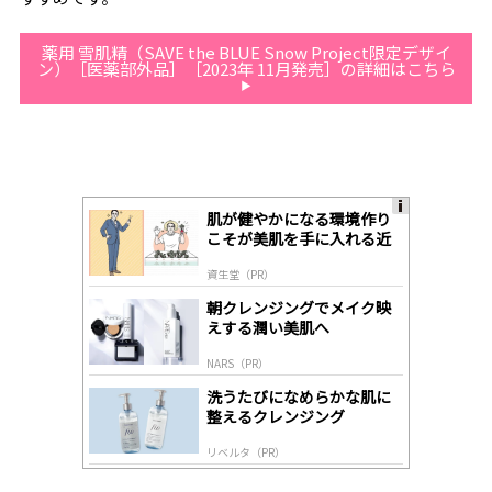
薬用 雪肌精（SAVE the BLUE Snow Project限定デザイ
ン）［医薬部外品］［2023年 11月発売］の詳細はこちら
肌が健やかになる環境作り
A
こそが美肌を手に入れる近
ds
道
by
資生堂（PR）
lo
gl
朝クレンジングでメイク映
y
えする潤い美肌へ
NARS（PR）
洗うたびになめらかな肌に
整えるクレンジング
リベルタ（PR）