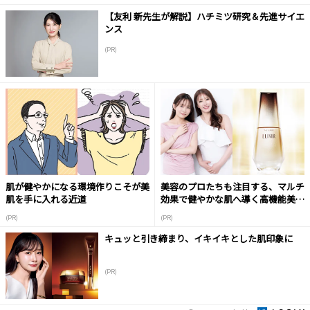
【友利 新先生が解説】ハチミツ研究＆先進サイエ
ンス
(PR)
肌が健やかになる環境作りこそが美
美容のプロたちも注目する、マルチ
肌を手に入れる近道
効果で健やかな肌へ導く高機能美容
液
(PR)
(PR)
キュッと引き締まり、イキイキとした肌印象に
(PR)