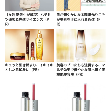
【友利 新先生が解説】ハチミ
肌が健やかになる環境作りこそ
ツ研究＆先進サイエンス（P
が美肌を手に入れる近道（P
R）
R）
キュッと引き締まり、イキイキ
美容のプロたちも注目する、マ
とした肌印象に（PR）
ルチ効果で健やかな肌へ導く高
機能美容液（PR）