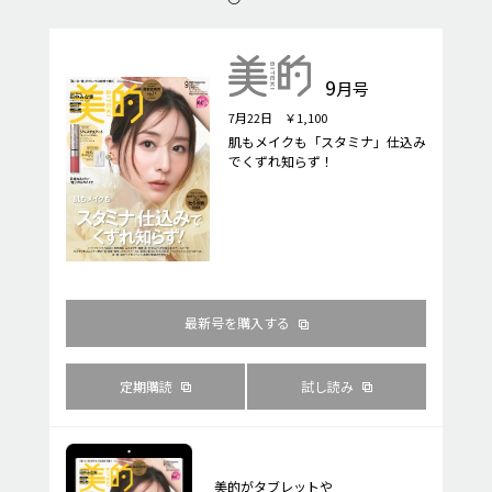
9
月号
7月22日 ￥1,100
肌もメイクも「スタミナ」仕込み
でくずれ知らず！
最新号を購入する
定期購読
試し読み
美的がタブレットや