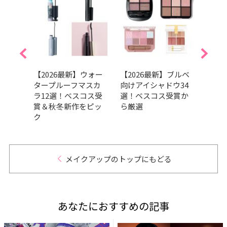
スカ
【2026最新】ウォー
【2026最新】ブルベ
「ア
スラン
タープルーフマスカ
向けアイシャドウ34
で飛
た
ラ12選！ベスコス受
選！ベスコス受賞か
みM
目
賞＆秋冬新作をピッ
ら厳選
イメ
ク
いた
テム
メイクアップのトップにもどる
あなたにおすすめの記事