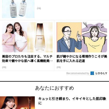
(PR)
美容のプロたちも注目する、マルチ
肌が健やかになる環境作りこそが美
効果で健やかな肌へ導く高機能美容
肌を手に入れる近道
液
(PR)
(PR)
Recommended by
あなたにおすすめ
キュッと引き締まり、イキイキとした肌印象
に