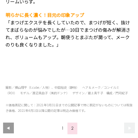
リームいらず。
明らかに長く濃く！目元の印象アップ
「まつげエクステを長くしていたので、まつげが短く、抜け
てまばらなのが悩みでしたが…10日でまつげの傷みが解消さ
れ、ボリュームもアップ。朝使うとまぶたが潤って、メーク
のりも良くなりました。」
撮影／横山翔平（t.cube／人物）、中田裕史（静物） ヘア＆メーク／コンイルミ
（ROI） モデル／渡辺真由子（美的ドンナ） デザイン／最上真千子 構成／門司紀子
※価格表記に関して：2021年3月31日までの公開記事で特に表記がないものについては税抜
き価格、2021年4月1日以降公開の記事は税込み価格です。
1
2