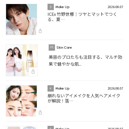
2026.08.07
3
Make Up
ICEx 竹野世梛｜ツヤとマットでつく
る、夏…
Skin Care
美容のプロたちも注目する、マルチ効
果で健やかな肌...
2026.08.07
4
Make Up
崩れないアイメイクを人気ヘアメイク
が解説！落…
2026.08.07
5
Make Up