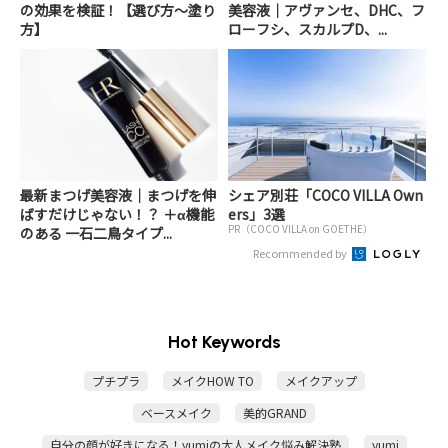
の効果を検証！【選び方〜塗り
美容液｜アヴァンセ、DHC、フ
方】
ローフシ、スカルプD、...
最新まつげ美容液｜まつげを伸
シェア別荘「COCO VILLA Own
ばすだけじゃない！？ ＋α機能
ers」3選
PR（COCO VILLA on GOETHE）
のある 一石二鳥タイプ...
Recommended by
Hot Keywords
プチプラ
メイクHOW TO
メイクアップ
ベースメイク
美的GRAND
自分の顔が好きになる！yumiの大人メイク悩み解決塾
yumi