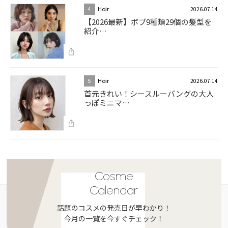
2026.07.14
4
Hair
【2026最新】ボブ9種類29個の髪型を
紹介…
2026.07.14
5
Hair
首元きれい！シースルーバングの大人
っぽミニマ…
Cosme
Calendar
話題のコスメの発売日が早わかり！
今月の一覧を今すぐチェック！