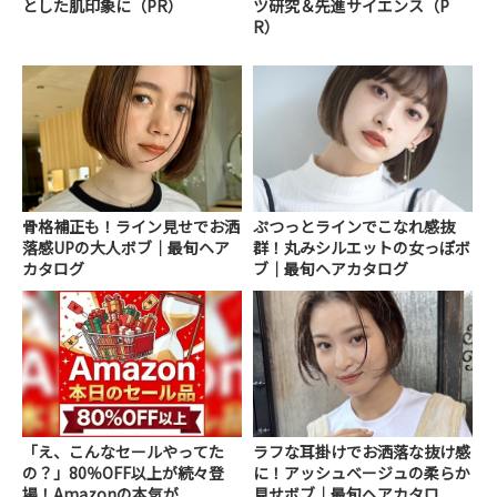
とした肌印象に（PR）
ツ研究＆先進サイエンス（P
R）
骨格補正も！ライン見せでお洒
ぷつっとラインでこなれ感抜
落感UPの大人ボブ｜最旬ヘア
群！丸みシルエットの女っぽボ
カタログ
ブ｜最旬ヘアカタログ
「え、こんなセールやってた
ラフな耳掛けでお洒落な抜け感
の？」80％OFF以上が続々登
に！アッシュベージュの柔らか
場！Amazonの本気が...
見せボブ｜最旬ヘアカタロ...