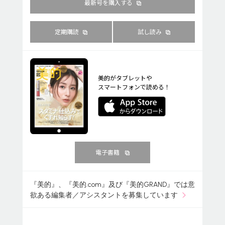
最新号を購入する
定期購読
試し読み
美的がタブレットや
スマートフォンで読める！
電子書籍
『美的』、『美的.com』及び『美的GRAND』では意
欲ある編集者／アシスタントを募集しています