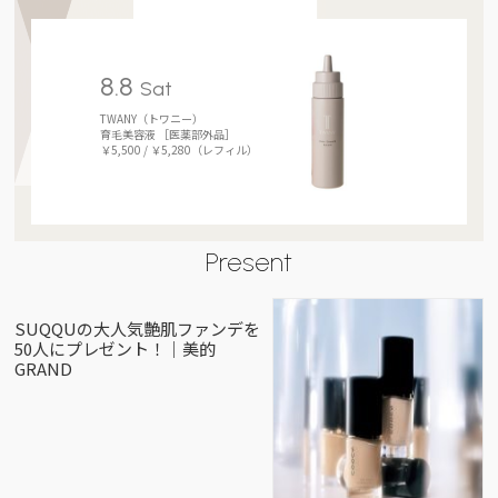
8.8
Sat
TWANY（トワニー）
育毛美容液 ［医薬部外品］
￥5,500 / ￥5,280（レフィル）
Present
SUQQUの大人気艶肌ファンデを
50人にプレゼント！｜美的
GRAND