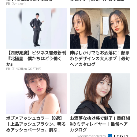
PR（Amazon）
【西野亮廣】ビジネス書最新刊
伸ばしかけでもお洒落に！顔ま
『北極星 僕たちはどう働く
わりデザインの大人ボブ｜最旬
か』
ヘアカタログ
PR（FINCHI on GOETHE）
ボブ×アッシュカラー【8選】
お洒落な抜け感で魅了！重軽MI
｜上品アッシュブラウン、明る
Xのミディレイヤー｜最旬ヘア
めアッシュベージュ、肌な...
カタログ
Recommended by