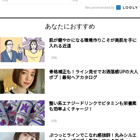
(PR)
(PR)
Recommended by
あなたにおすすめ
肌が健やかになる環境作りこそが美肌を手に
入れる近道
（PR）
骨格補正も！ライン見せでお洒落感UPの大人
ボブ｜最旬ヘアカタログ
整い系エナジードリンクでビタミンも栄養素
も効率よくチャージ！
（PR）
ぷつっとラインでこなれ感抜群！丸みシルエ