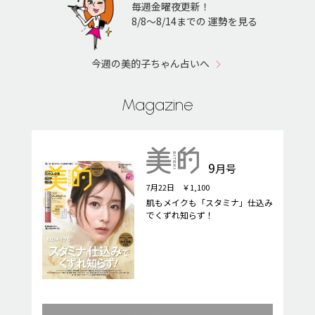
毎週金曜夜更新！
8/8〜8/14までの 運勢を見る
今週の美的子ちゃん占いへ
Magazine
9
月号
7月22日 ￥1,100
肌もメイクも「スタミナ」仕込み
でくずれ知らず！