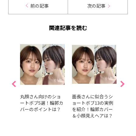
前の記事
次の記事
関連記事を読む
ヘル
丸顔さん向けのショ
面長さんに似合うシ
大人
けマ
ートボブ5選！輪郭カ
ョートボブ13の実例
厳選
｜最
バーのポイントは？
を紹介！輪郭カバー
れな
＆小顔見えヘアは？
紹介