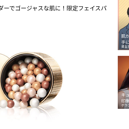
ダーでゴージャスな肌に！限定フェイスパ
肌
手
資生
キ
印
ゲラ