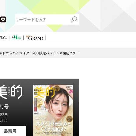
SDGs
【GUERLAIN（ゲラン）×クリスマスコフレ2018】アイシャドウ＆ハイライター入り限定パレットや復刻パウダーなど、プレミアム感満載！
月号
22日
,100
最新号