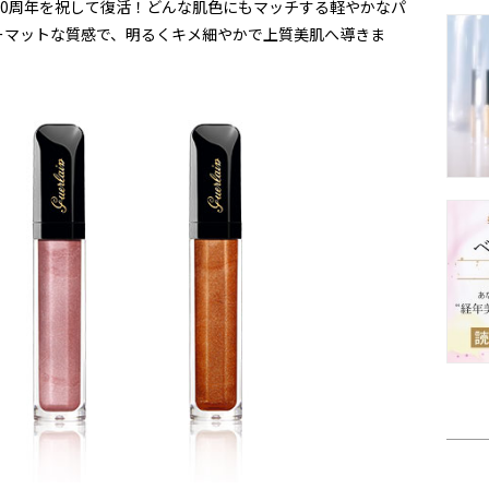
190周年を祝して復活！どんな肌色にもマッチする軽やかなパ
ーマットな質感で、明るくキメ細やかで上質美肌へ導きま