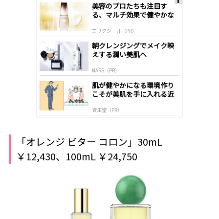
美容のプロたちも注目す
A
る、マルチ効果で健やかな
ds
肌へ導く高機能美容液
by
エリクシール（PR）
lo
gl
朝クレンジングでメイク映
y
えする潤い美肌へ
NARS（PR）
肌が健やかになる環境作り
こそが美肌を手に入れる近
道
資生堂（PR）
「オレンジ ビター コロン」30mL
￥12,430、100mL ￥24,750