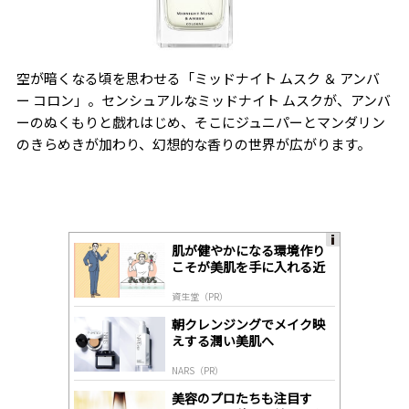
空が暗くなる頃を思わせる「ミッドナイト ムスク ＆ アンバ
ー コロン」。センシュアルなミッドナイト ムスクが、アンバ
ーのぬくもりと戯れはじめ、そこにジュニパーとマンダリン
のきらめきが加わり、幻想的な香りの世界が広がります。
肌が健やかになる環境作り
A
こそが美肌を手に入れる近
ds
道
by
資生堂（PR）
lo
gl
朝クレンジングでメイク映
y
えする潤い美肌へ
NARS（PR）
美容のプロたちも注目す