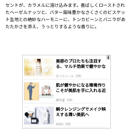
セントが、カラメルに溶け込みます。香ばしくローストされ
たヘーゼルナッツと、バター風味豊かなさくさくのビスケッ
ト生地との絶妙なハーモニーに、トンカビーンとバニラがあ
たたかさを添え、うっとりするような香りに。
美容のプロたちも注目す
A
る、マルチ効果で健やかな
ds
肌へ導く高機能美容液
by
エリクシール（PR）
lo
gl
肌が健やかになる環境作り
y
こそが美肌を手に入れる近
道
資生堂（PR）
朝クレンジングでメイク映
えする潤い美肌へ
NARS（PR）