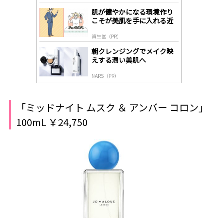
gl
肌が健やかになる環境作り
y
こそが美肌を手に入れる近
道
資生堂（PR）
朝クレンジングでメイク映
えする潤い美肌へ
NARS（PR）
「ミッドナイト ムスク ＆ アンバー コロン」
100mL ￥24,750