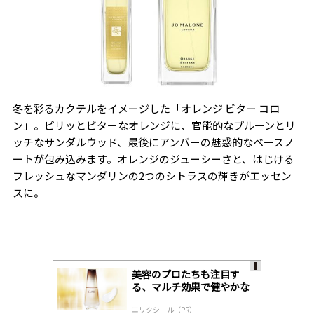
冬を彩るカクテルをイメージした「オレンジ ビター コロ
ン」。ピリッとビターなオレンジに、官能的なプルーンとリ
ッチなサンダルウッド、最後にアンバーの魅惑的なベースノ
ートが包み込みます。オレンジのジューシーさと、はじける
フレッシュなマンダリンの2つのシトラスの輝きがエッセン
スに。
美容のプロたちも注目す
A
る、マルチ効果で健やかな
ds
肌へ導く高機能美容液
by
エリクシール（PR）
lo