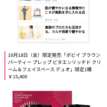
NARS（PR）
lo
gl
肌が健やかになる環境作り
y
こそが美肌を手に入れる近
道
資生堂（PR）
美容のプロたちも注目す
る、マルチ効果で健やかな
肌へ導く高機能美容液
エリクシール（PR）
10月18日（金）限定発売「ボビイ ブラウン
パーティー プレップ ビタエンリッチド クリ
ーム＆フェイスベース デュオ」限定1種
￥15,400