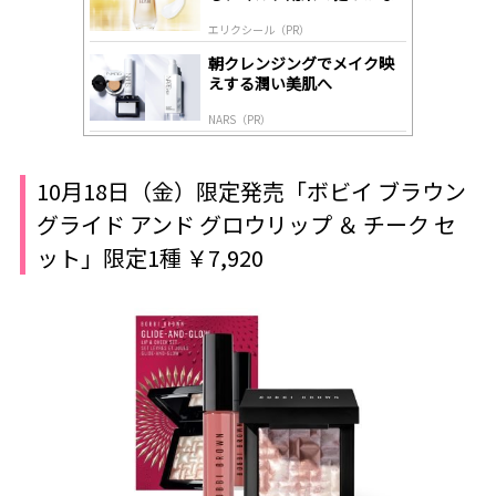
肌へ導く高機能美容液
エリクシール（PR）
朝クレンジングでメイク映
えする潤い美肌へ
NARS（PR）
10月18日（金）限定発売「ボビイ ブラウン
グライド アンド グロウリップ ＆ チーク セ
ット」限定1種 ￥7,920