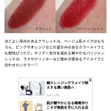
ほどよい深みのあるクラレットは、ベージュ系メイクはもち
ろん、ピンクやオレンジなどの温かみのあるカラーメイクと
も相性ぴったり。ホリデー気分を高める鮮やかなパリジャン
レッドは、ラメやグリッターなど煌めき感あるアイメイクと
合わせたいカラー♡
朝クレンジングでメイク映
A
えする潤い美肌へ
ds
by
NARS（PR）
lo
gl
肌が健やかになる環境作り
y
こそが美肌を手に入れる近