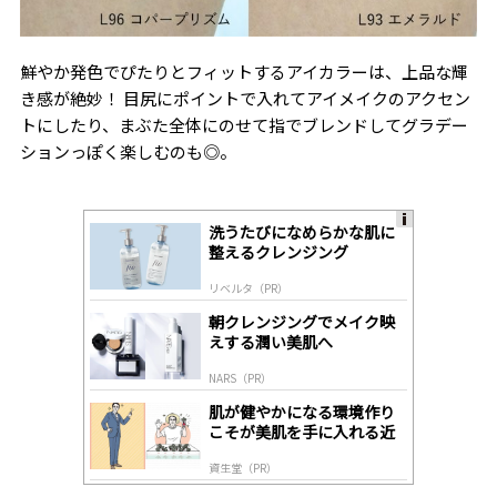
鮮やか発色でぴたりとフィットするアイカラーは、上品な輝
き感が絶妙！ 目尻にポイントで入れてアイメイクのアクセン
トにしたり、まぶた全体にのせて指でブレンドしてグラデー
ションっぽく楽しむのも◎。
洗うたびになめらかな肌に
A
整えるクレンジング
ds
by
リベルタ（PR）
lo
gl
朝クレンジングでメイク映
y
えする潤い美肌へ
NARS（PR）
肌が健やかになる環境作り
こそが美肌を手に入れる近
道
資生堂（PR）