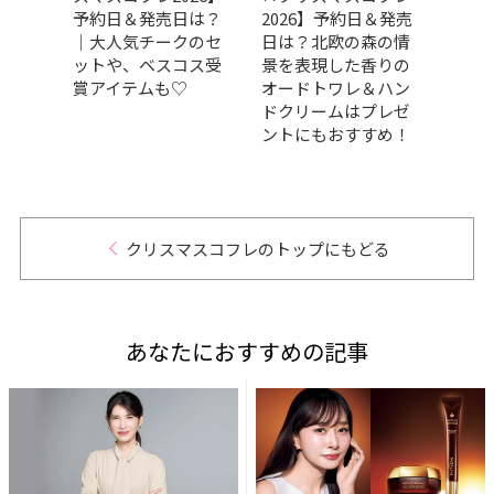
フリ
予約日＆発売日は？
2026】予約日＆発売
発売
なク
｜大人気チークのセ
日は？北欧の森の情
｜華
3選
ットや、ベスコス受
景を表現した香りの
演出
賞アイテムも♡
オードトワレ＆ハン
イク
ドクリームはプレゼ
トに
ントにもおすすめ！
ージ
ー仕
ギフ
クリスマスコフレのトップにもどる
あなたにおすすめの記事