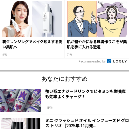
朝クレンジングでメイク映えする潤
肌が健やかになる環境作りこそが美
い美肌へ
肌を手に入れる近道
(PR)
(PR)
Recommended by
あなたにおすすめ
整い系エナジードリンクでビタミンも栄養素
も効率よくチャージ！
（PR）
ミニ クラッシュド オイル インフューズド グロ
ス トリオ［2025年 11月発...