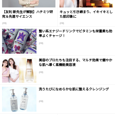
【友利 新先生が解説】ハチミツ研
キュッと引き締まり、イキイキとし
究＆先進サイエンス
た肌印象に
(PR)
(PR)
整い系エナジードリンクでビタミンも栄養素も効
率よくチャージ！
(PR)
美容のプロたちも注目する、マルチ効果で健やか
な肌へ導く高機能美容液
(PR)
洗うたびになめらかな肌に整えるクレンジング
(PR)