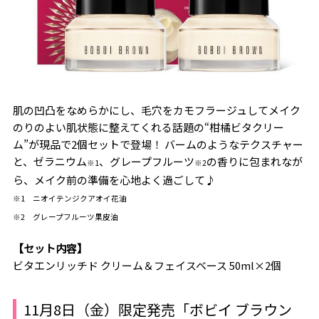
肌の凹凸をなめらかにし、毛穴をカモフラージュしてメイク
のりのよい肌状態に整えてくれる話題の“柑橘ビタクリー
ム”が現品で2個セットで登場！ バームのようなテクスチャー
と、ゼラニウム
、グレープフルーツ
の香りに包まれなが
※1
※2
ら、メイク前の準備を心地よく過ごして♪
※1 ニオイテンジクアオイ花油
※2 グレープフルーツ果皮油
【セット内容】
ビタエンリッチド クリーム＆フェイスベース 50ml×2個
11月8日（金）限定発売「ボビイ ブラウン