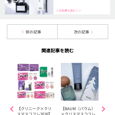
この記事も読む＞＞
前の記事
次の記事
関連記事を読む
イク
【クリニーク×クリ
【BAUM（バウム）
【エ
スト
スマスコフレ2026】
×クリスマスコフレ
スマス