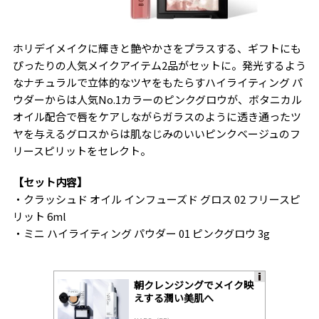
ホリデイメイクに輝きと艶やかさをプラスする、ギフトにも
ぴったりの人気メイクアイテム2品がセットに。発光するよう
なナチュラルで立体的なツヤをもたらすハイライティング パ
ウダーからは人気No.1カラーのピンクグロウが、ボタニカル
オイル配合で唇をケアしながらガラスのように透き通ったツ
ヤを与えるグロスからは肌なじみのいいピンクベージュのフ
リースピリットをセレクト。
【セット内容】
・クラッシュド オイル インフューズド グロス 02 フリースピ
リット 6ml
・ミニ ハイライティング パウダー 01 ピンクグロウ 3g
朝クレンジングでメイク映
A
えする潤い美肌へ
ds
by