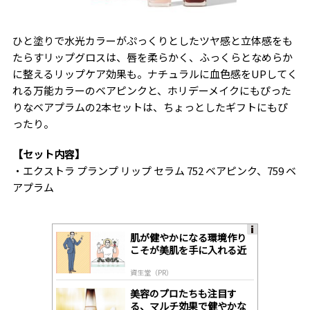
ひと塗りで水光カラーがぷっくりとしたツヤ感と立体感をも
たらすリップグロスは、唇を柔らかく、ふっくらとなめらか
に整えるリップケア効果も。ナチュラルに血色感をUPしてく
れる万能カラーのベアピンクと、ホリデーメイクにもぴった
りなベアプラムの2本セットは、ちょっとしたギフトにもぴ
ったり。
【セット内容】
・エクストラ プランプ リップ セラム 752 ベアピンク、759 ベ
アプラム
肌が健やかになる環境作り
A
こそが美肌を手に入れる近
ds
道
by
資生堂（PR）
lo
gl
美容のプロたちも注目す
y
る、マルチ効果で健やかな