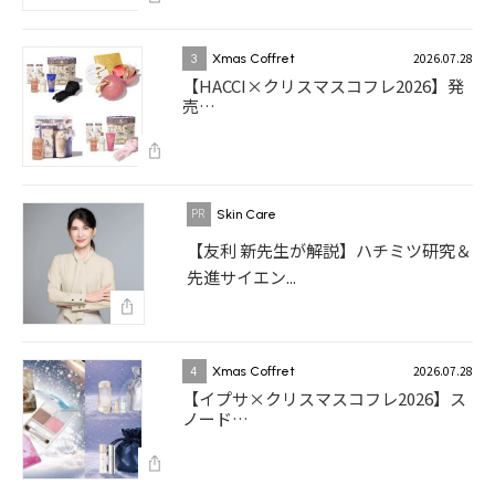
2026.07.28
3
Xmas Coffret
【HACCI×クリスマスコフレ2026】発
売…
Skin Care
【友利 新先生が解説】ハチミツ研究＆
先進サイエン...
2026.07.28
4
Xmas Coffret
【イプサ×クリスマスコフレ2026】ス
ノード…