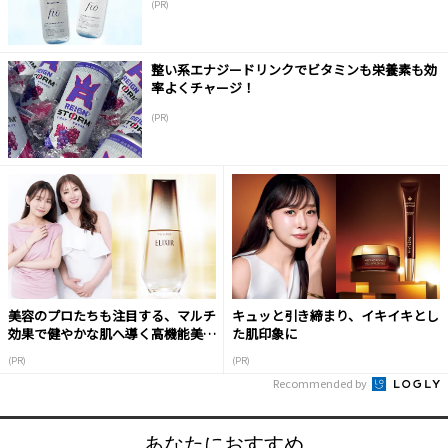
(PR)
整い系エナジードリンクでビタミンも栄養素も効
率よくチャージ！
(PR)
美容のプロたちも注目する、マルチ
キュッと引き締まり、イキイキとし
効果で健やかな肌へ導く高機能美容
た肌印象に
液
(PR)
(PR)
Recommended by
あなたにおすすめ