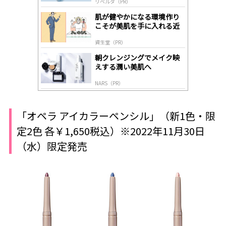
リベルタ（PR）
lo
gl
肌が健やかになる環境作り
y
こそが美肌を手に入れる近
道
資生堂（PR）
朝クレンジングでメイク映
えする潤い美肌へ
NARS（PR）
「オペラ アイカラーペンシル」（新1色・限
定2色 各￥1,650税込）※2022年11月30日
（水）限定発売