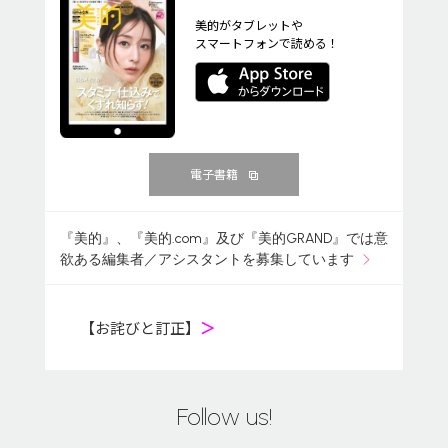
美的がタブレットや
スマートフォンで読める！
電子書籍
『美的』、『美的.com』及び『美的GRAND』では意
欲ある編集者／アシスタントを募集しています
【お詫びと訂正】
＞
Follow us!