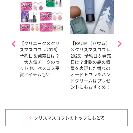
イク
【クリニーク×クリ
【BAUM（バウム）
【エ
スト
スマスコフレ2026】
×クリスマスコフレ
スマス
フリ
予約日＆発売日は？
2026】予約日＆発売
発売
なク
｜大人気チークのセ
日は？北欧の森の情
｜華
3選
ットや、ベスコス受
景を表現した香りの
演出
賞アイテムも♡
オードトワレ＆ハン
イク
ドクリームはプレゼ
トに
ントにもおすすめ！
ージ
ー仕
ギフ
クリスマスコフレのトップにもどる