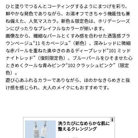
ひと塗りでつるんとコーティングするようにまつげを彩り、
鮮やかな発色でありながら、お湯オフできちゃう機能性も兼
ね備えた、人気マスカラ。新色＆限定色は、ホリデーシーズ
ンにぴったりなプレイフルなカラーが揃います。
画像左から、繊細なパールとくすみ感を合わせた洒落感ブラ
ウンベージュ“11 モカベージュ”（新色）、深みレッドに微細
な赤パールを重ねた奥ゆきのあるディープレッド“101 ミッド
ナイトレッド”（復刻限定色）、ブルーパールをひそませた心
ときめくクールな青みピンク“102 クラッシュピンク”（限定
色）。
遊び心あふれるカラーでありながら、ほのかなきらめきと抜
け感を感じられ、大人のメイクにもおすすめです。
洗うたびになめらかな肌に
A
整えるクレンジング
ds
by