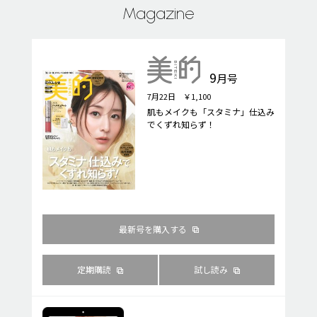
Magazine
9
月号
7月22日 ￥1,100
肌もメイクも「スタミナ」仕込み
でくずれ知らず！
最新号を購入する
定期購読
試し読み