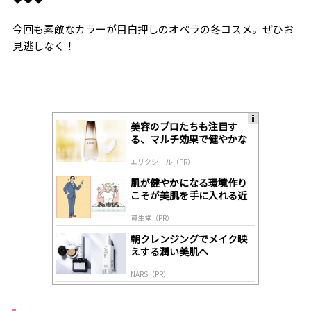
今回も素敵なカラーが目白押しのオペラの冬コスメ。ぜひお
見逃しなく！
美容のプロたちも注目す
A
る、マルチ効果で健やかな
ds
肌へ導く高機能美容液
by
エリクシール（PR）
lo
gl
肌が健やかになる環境作り
y
こそが美肌を手に入れる近
道
資生堂（PR）
朝クレンジングでメイク映
えする潤い美肌へ
NARS（PR）