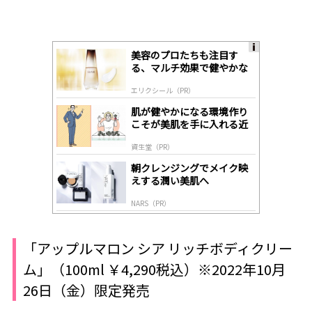
美容のプロたちも注目す
A
る、マルチ効果で健やかな
ds
肌へ導く高機能美容液
by
エリクシール（PR）
lo
gl
肌が健やかになる環境作り
y
こそが美肌を手に入れる近
道
資生堂（PR）
朝クレンジングでメイク映
えする潤い美肌へ
NARS（PR）
「アップルマロン シア リッチボディクリー
ム」（100ml ￥4,290税込）※2022年10月
26日（金）限定発売