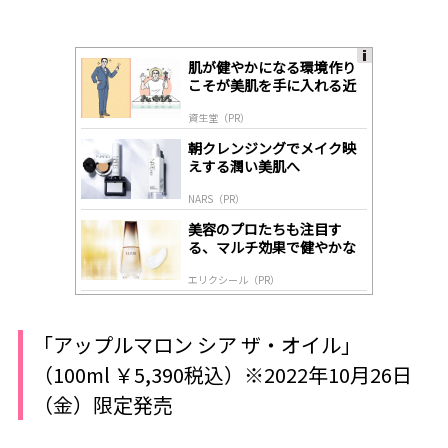
肌が健やかになる環境作り
A
こそが美肌を手に入れる近
ds
道
by
資生堂（PR）
lo
gl
朝クレンジングでメイク映
y
えする潤い美肌へ
NARS（PR）
美容のプロたちも注目す
る、マルチ効果で健やかな
肌へ導く高機能美容液
エリクシール（PR）
「アップルマロン シア ザ・オイル」
（100ml ￥5,390税込）※2022年10月26日
（金）限定発売