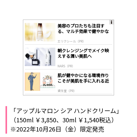
美容のプロたちも注目す
A
る、マルチ効果で健やかな
ds
肌へ導く高機能美容液
by
エリクシール（PR）
lo
gl
朝クレンジングでメイク映
y
えする潤い美肌へ
NARS（PR）
肌が健やかになる環境作り
こそが美肌を手に入れる近
道
資生堂（PR）
「アップルマロン シア ハンドクリーム」
（150ml ￥3,850、30ml ￥1,540税込）
※2022年10月26日（金）限定発売