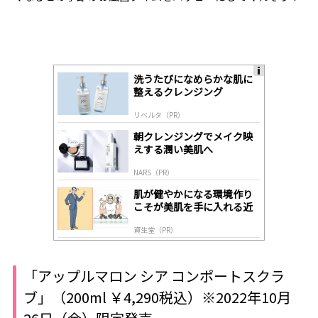
洗うたびになめらかな肌に
A
整えるクレンジング
ds
by
リベルタ（PR）
lo
gl
朝クレンジングでメイク映
y
えする潤い美肌へ
NARS（PR）
肌が健やかになる環境作り
こそが美肌を手に入れる近
道
資生堂（PR）
「アップルマロン シア コンポートスクラ
ブ」（200ml ￥4,290税込）※2022年10月