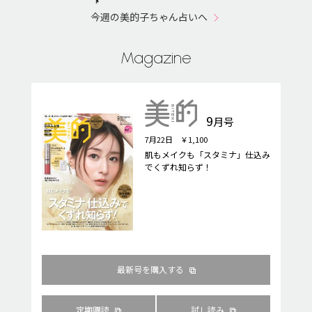
今週の美的子ちゃん占いへ
Magazine
9
月号
7月22日 ￥1,100
肌もメイクも「スタミナ」仕込み
でくずれ知らず！
最新号を購入する
定期購読
試し読み