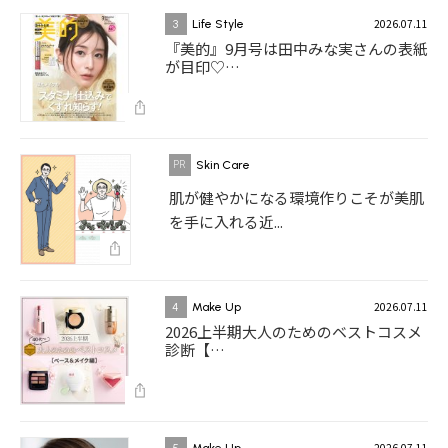
2026.07.11
3
Life Style
『美的』9月号は田中みな実さんの表紙
が目印♡…
Skin Care
肌が健やかになる環境作りこそが美肌
を手に入れる近...
2026.07.11
4
Make Up
2026上半期大人のためのベストコスメ
診断【…
2026.07.11