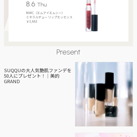
8.6
Thu
MiMC（エムアイエムシー）
ミネラルデュー リップエッセンス
￥3,663
Present
SUQQUの大人気艶肌ファンデを
50人にプレゼント！｜美的
GRAND