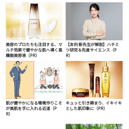
美容のプロたちも注目する、マ
【友利 新先生が解説】ハチミ
ルチ効果で健やかな肌へ導く高
ツ研究＆先進サイエンス（P
機能美容液（PR）
R）
肌が健やかになる環境作りこそ
キュッと引き締まり、イキイキ
が美肌を手に入れる近道（P
とした肌印象に（PR）
R）