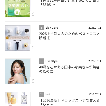
【香る12星座占い】真木あかりが占う
「8月の…
2026.07.11
8
Skin Care
2026上半期大人のためのベストコスメ
診断【…
2026.07.11
9
Life Style
40歳をむかえる田中みな実さんが美容
のために…
2026.07.11
10
Hair
【2026最新】ドラッグストアで買える
「シャ…