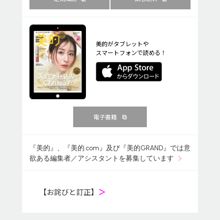
美的がタブレットや
スマートフォンで読める！
電子書籍
『美的』、『美的.com』及び『美的GRAND』では意
欲ある編集者／アシスタントを募集しています
【お詫びと訂正】
＞