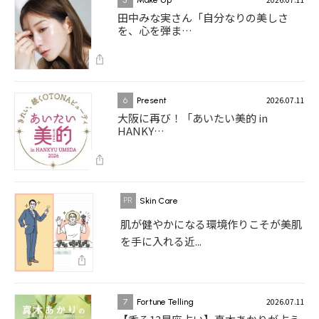
5
Make Up
田中みな実さん「自分なりの美しさ
を、心を弾ま…
2026.07.11
6
Present
大阪に再び！「あいたい美的 in
HANKY…
Skin Care
肌が健やかになる環境作りこそが美肌
を手に入れる近...
2026.07.11
7
Fortune Telling