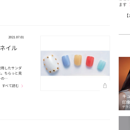
ます
【
2021.07.01
ネイル
使用したサンダ
た。ちらっと見
ーの…
すべて読む
キ
印
ゲラ