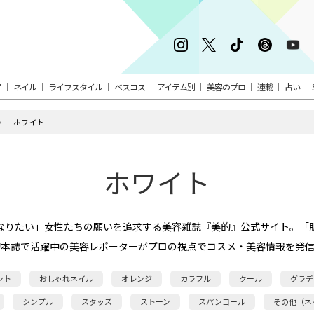
ア
ネイル
ライフスタイル
ベスコス
アイテム別
美容のプロ
連載
占い
ホワイト
ホワイト
なりたい」女性たちの願いを追求する美容雑誌『美的』公式サイト。「
的本誌で活躍中の美容レポーターがプロの視点でコスメ・美容情報を発信
ント
おしゃれネイル
オレンジ
カラフル
クール
グラデ
シンプル
スタッズ
ストーン
スパンコール
その他（ネ