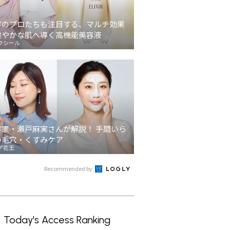
容のプロたちも注目する、マルチ効果
健やかな肌へ導く高機能美容液
クシール
容家・瀬戸麻実さんが解説！ 手間いら
の毛穴・くすみケア
ア花王
Recommended by
Today's Access Ranking