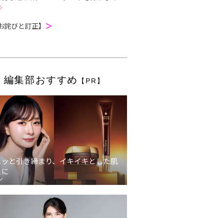
お詫びと訂正】
＞
編集部おすすめ
【PR】
ュッと引き締まり、イキイキとした肌
象に
ン