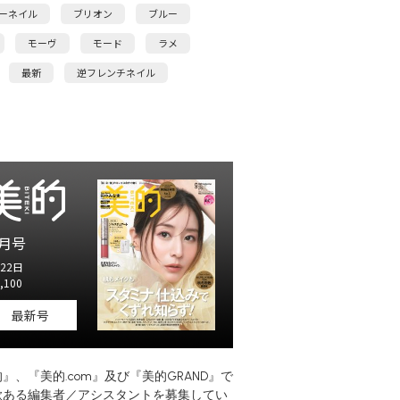
ーネイル
ブリオン
ブルー
モーヴ
モード
ラメ
最新
逆フレンチネイル
月号
22日
,100
最新号
』、『美的.com』及び『美的GRAND』で
欲ある編集者／アシスタントを募集してい