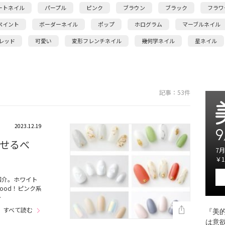
ートネイル
パープル
ピンク
ブラウン
ブラック
フラワ
ペイント
ボーダーネイル
ポップ
ホログラム
マーブルネイル
レッド
可愛い
変形フレンチネイル
幾何学ネイル
星ネイル
記事：53件
2023.12.19
9
せるべ
7月
￥1
紹介。ホワイト
ood！ピンク系
…
すべて読む
『美的
は意