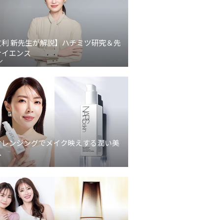
友利 新先生が解説】ハチミツ研究＆先
サイエンス
ン
クレンジングでメイク映えする潤い美
へ