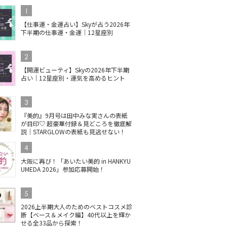
1
【仕事運・金運占い】Skyが占う2026年
下半期の仕事運・金運｜12星座別
2
【開運ビューティ】Skyの2026年下半期
占い｜12星座別・運気を高めるヒント
3
『美的』9月号は田中みな実さんの表紙
が目印♡ 超豪華付録＆見どころを徹底解
説｜STARGLOWの表紙も見逃せない！
4
大阪に再び！「あいたい美的 in HANKYU
UMEDA 2026」参加応募開始！
5
2026上半期大人のためのベストコスメ診
断【ベース＆メイク編】40代以上を輝か
せる全33品から探索！