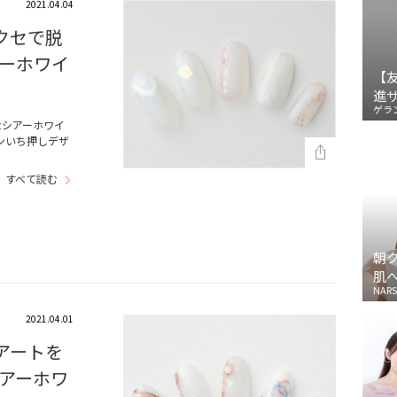
2021.04.04
クセで脱
アーホワイ
【
進
ゲラ
なシアーホワイ
ンいち押しデザ
すべて読む
朝
肌
NARS
2021.04.01
アートを
アーホワ