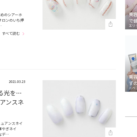
美
えめのシアーホ
サロンのいち押
で
…
エリ
すべて読む
美
2021.03.23
ず
ニベ
る光を…
アンスネ
ニュアンスネイ
華やぎネイ
なデ…