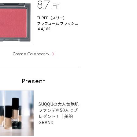
8.7
Fri
THREE（スリー）
フラフューム ブラッシュ
￥4,180
へ
Cosme Calendar
Present
SUQQUの大人気艶肌
ファンデを50人にプ
レゼント！｜美的
GRAND