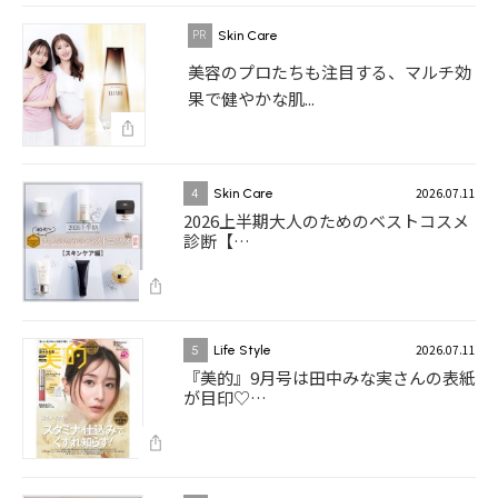
Skin Care
美容のプロたちも注目する、マルチ効
果で健やかな肌...
2026.07.11
4
Skin Care
2026上半期大人のためのベストコスメ
診断【…
2026.07.11
5
Life Style
『美的』9月号は田中みな実さんの表紙
が目印♡…