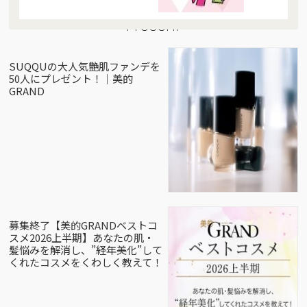
Present
SUQQUの大人気艶肌ファンデを
50人にプレゼント！｜美的
GRAND
募集終了【美的GRANDベストコ
スメ2026上半期】あなたの肌・
髪悩みを解消し、”経年美化”して
くれたコスメをくわしく教えて！