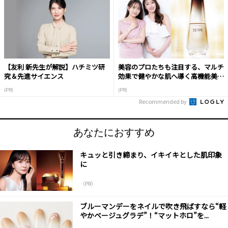
【友利 新先生が解説】ハチミツ研
美容のプロたちも注目する、マルチ
究＆先進サイエンス
効果で健やかな肌へ導く高機能美容
液
(PR)
(PR)
Recommended by
あなたにおすすめ
キュッと引き締まり、イキイキとした肌印象
に
（PR）
ブルーマンデーをネイルで吹き飛ばすなら“軽
やかベージュグラデ”！“マットホロ”を...