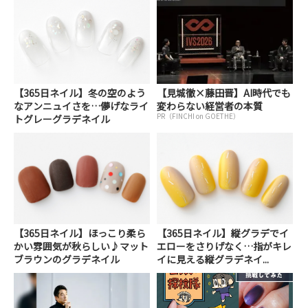
【365日ネイル】冬の空のよう
【見城徹×藤田晋】AI時代でも
なアンニュイさを…儚げなライ
変わらない経営者の本質
PR（FINCHI on GOETHE）
トグレーグラデネイル
【365日ネイル】ほっこり柔ら
【365日ネイル】縦グラデでイ
かい雰囲気が秋らしい♪マット
エローをさりげなく…指がキレ
ブラウンのグラデネイル
イに見える縦グラデネイ...