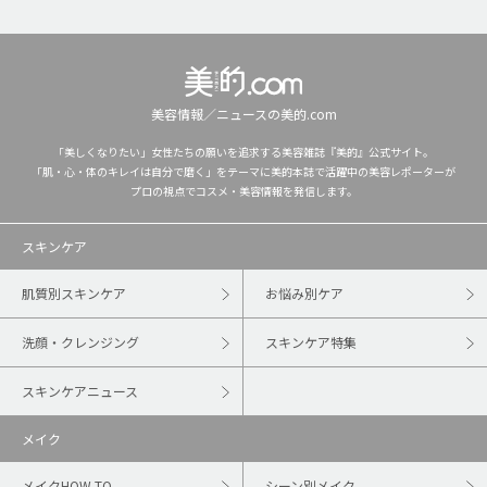
美容情報／ニュースの美的.com
「美しくなりたい」女性たちの願いを追求する美容雑誌『美的』公式サイト。
「肌・心・体のキレイは自分で磨く」をテーマに美的本誌で活躍中の美容レポーターが
プロの視点でコスメ・美容情報を発信します。
スキンケア
肌質別スキンケア
お悩み別ケア
洗顔・クレンジング
スキンケア特集
スキンケアニュース
メイク
メイクHOW TO
シーン別メイク