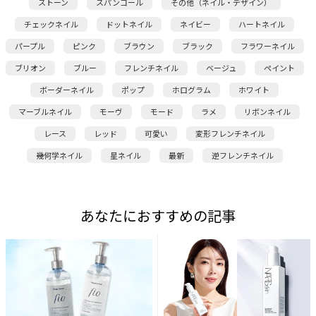
ストーン
スパンコール
その他（ネイル・デザイン）
チェックネイル
ドットネイル
ネイビー
ハートネイル
パープル
ピンク
ブラウン
ブラック
フラワーネイル
ブリオン
ブルー
フレンチネイル
ベージュ
ペイント
ボーダーネイル
ポップ
ホログラム
ホワイト
マーブルネイル
モーヴ
モード
ラメ
リボンネイル
レース
レッド
可愛い
変形フレンチネイル
幾何学ネイル
星ネイル
最新
逆フレンチネイル
あなたにおすすめの記事