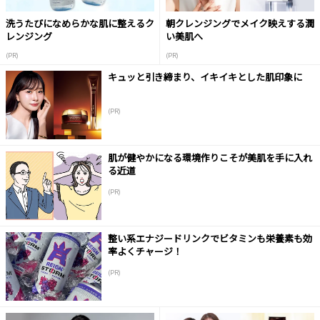
洗うたびになめらかな肌に整えるク
朝クレンジングでメイク映えする潤
レンジング
い美肌へ
(PR)
(PR)
キュッと引き締まり、イキイキとした肌印象に
(PR)
肌が健やかになる環境作りこそが美肌を手に入れ
る近道
(PR)
整い系エナジードリンクでビタミンも栄養素も効
率よくチャージ！
(PR)