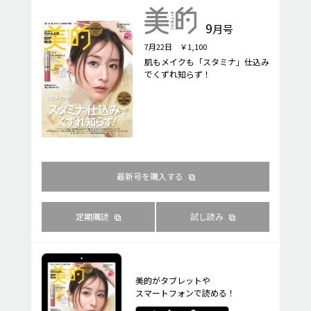
9
月号
7月22日 ￥1,100
肌もメイクも「スタミナ」仕込み
でくずれ知らず！
最新号を購入する
定期購読
試し読み
美的がタブレットや
スマートフォンで読める！