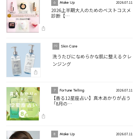
2026.07.11
6
Make Up
2026上半期大人のためのベストコスメ
診断【…
Skin Care
洗うたびになめらかな肌に整えるクレ
ンジング
2026.07.11
7
Fortune Telling
【香る12星座占い】真木あかりが占う
「8月の…
2026.07.11
8
Make Up