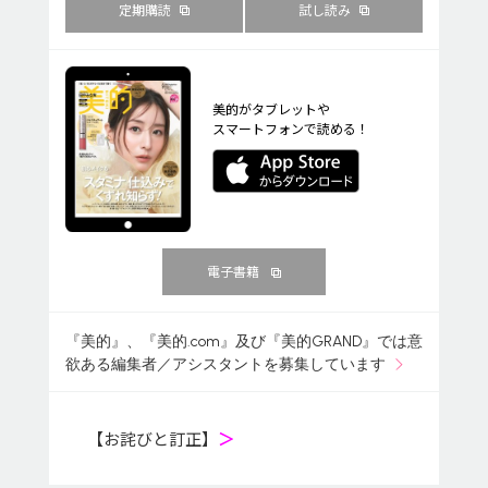
定期購読
試し読み
美的がタブレットや
スマートフォンで読める！
電子書籍
『美的』、『美的.com』及び『美的GRAND』では意
欲ある編集者／アシスタントを募集しています
【お詫びと訂正】
＞