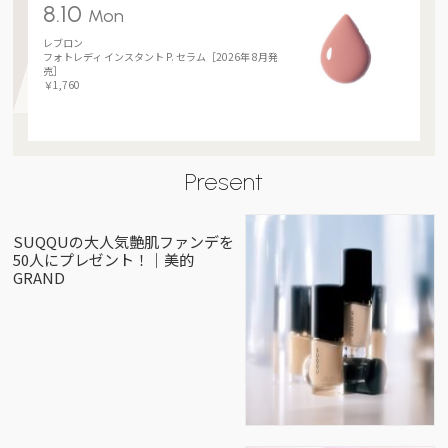
8.10
Mon
レブロン
フォトレディ インスタント P. セラム［2026年 8月発
売］
￥1,760
Present
SUQQUの大人気艶肌ファンデを
50人にプレゼント！｜美的
GRAND