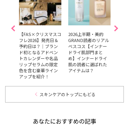
0代向
【FAS×クリスマスコ
2026上半期・美的
【20
グ」8
フレ2026】発売日＆
GRAND読者のリアル
ーのU
賞＆
予約日は？｜ブラン
ベスコス【インナー
スコ
？
ド初となるアドベン
ドライ肌部門まと
パー
トカレンダーや名品
め】インナードライ
紹介
リップセラムの限定
肌の読者に選ばれた
色を含む豪華ライン
アイテムは？
アップを紹介！
スキンケアのトップにもどる
あなたにおすすめの記事