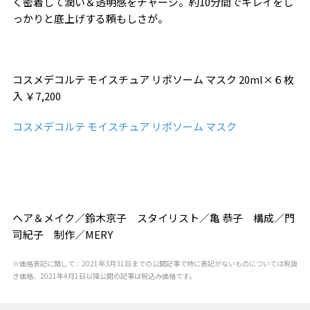
く密着して潤い＆透明感をチャージ。約10分間でキレイをし
っかりと底上げする頼もしさが。
コスメデコルテ モイスチュア リポソーム マスク 20ml×６枚
入 ￥7,200
コスメデコルテ モイスチュア リポソーム マスク
ヘア＆メイク／鈴木京子 スタイリスト／亀 恭子 構成／門
司紀子 制作／MERY
※価格表記に関して：2021年3月31日までの公開記事で特に表記がないものについては税抜
き価格、2021年4月1日以降公開の記事は税込み価格です。