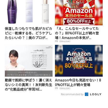
保湿したつもりでも肌がカピカ
「え、こんなセールやってた
ピに…乾燥する冬、どうケアし
の？」80％OFF以上が続々登
たらいいの？｜美のプロが...
場！Amazonの本気が...
PR（Amazon）
動画で医師に学ぼう！濃く消え
Amazon今日も見逃せない！8
ないシミの真実！！友利新先生
0%OFF以上が続々登場
PR（Amazon）
の“化粧品成分”早耳NE...
Recommended by