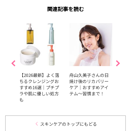
関連記事を読む
的エデ
【2026最新】よく落
舟山久美子さんの日
夏を
焼け
ちるクレンジングお
焼け後のリカバリー
しっ
か条！
すすめ16選｜プチプ
ケア｜おすすめアイ
暑さ
たい
ラや肌に優しい処方
テム～習慣まで！
容持
ットグ
も
つの
ND
スキンケアのトップにもどる