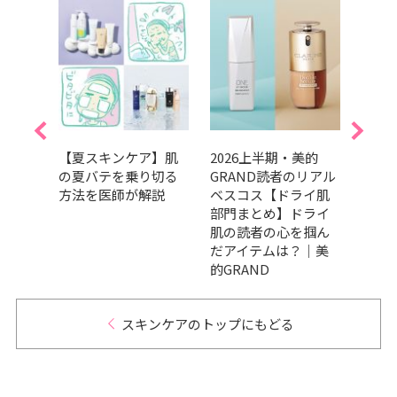
人のた
【夏スキンケア】肌
2026上半期・美的
SPF
メ診
の夏バテを乗り切る
GRAND読者のリアル
止め・
編】
方法を医師が解説
ベスコス【ドライ肌
選！
を輝か
部門まとめ】ドライ
使い
肌の読者の心を掴ん
だアイテムは？｜美
的GRAND
スキンケアのトップにもどる