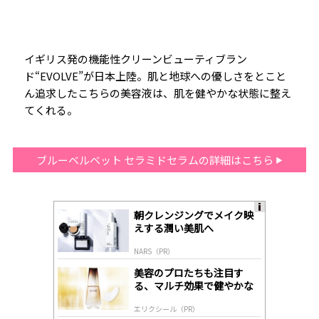
イギリス発の機能性クリーンビューティブラン
ド“EVOLVE”が日本上陸。肌と地球への優しさをとこと
ん追求したこちらの美容液は、肌を健やかな状態に整え
てくれる。
ブルーベルベット セラミドセラムの詳細はこちら
朝クレンジングでメイク映
A
えする潤い美肌へ
ds
by
NARS（PR）
lo
gl
美容のプロたちも注目す
y
る、マルチ効果で健やかな
肌へ導く高機能美容液
エリクシール（PR）