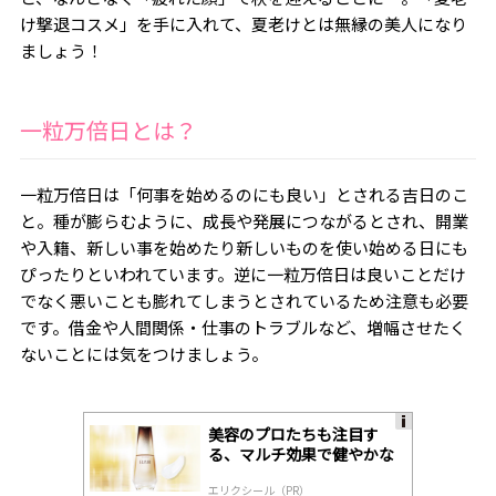
け撃退コスメ」を手に入れて、夏老けとは無縁の美人になり
ましょう！
一粒万倍日とは？
一粒万倍日は「何事を始めるのにも良い」とされる吉日のこ
と。種が膨らむように、成長や発展につながるとされ、開業
や入籍、新しい事を始めたり新しいものを使い始める日にも
ぴったりといわれています。逆に一粒万倍日は良いことだけ
でなく悪いことも膨れてしまうとされているため注意も必要
です。借金や人間関係・仕事のトラブルなど、増幅させたく
ないことには気をつけましょう。
美容のプロたちも注目す
A
る、マルチ効果で健やかな
ds
肌へ導く高機能美容液
by
エリクシール（PR）