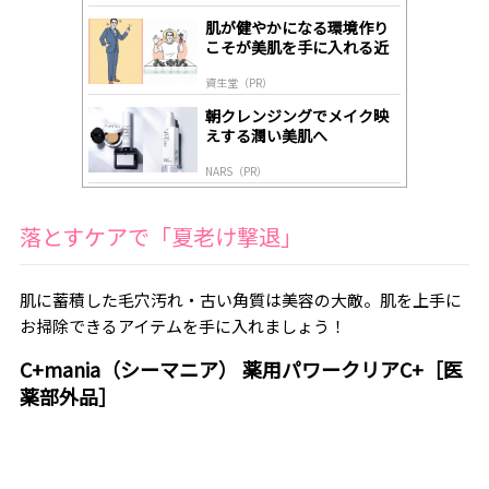
lo
gl
肌が健やかになる環境作り
y
こそが美肌を手に入れる近
道
資生堂（PR）
朝クレンジングでメイク映
えする潤い美肌へ
NARS（PR）
落とすケアで「夏老け撃退」
肌に蓄積した毛穴汚れ・古い角質は美容の大敵。肌を上手に
お掃除できるアイテムを手に入れましょう！
C+mania（シーマニア） 薬用パワークリアC+［医
薬部外品］