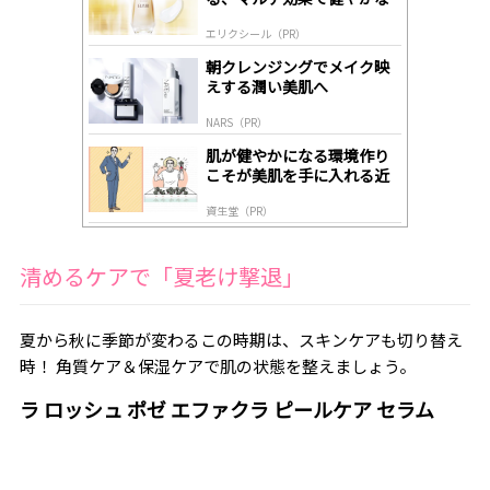
ds
肌へ導く高機能美容液
by
エリクシール（PR）
lo
gl
朝クレンジングでメイク映
y
えする潤い美肌へ
NARS（PR）
肌が健やかになる環境作り
こそが美肌を手に入れる近
道
資生堂（PR）
清めるケアで「夏老け撃退」
夏から秋に季節が変わるこの時期は、スキンケアも切り替え
時！ 角質ケア＆保湿ケアで肌の状態を整えましょう。
ラ ロッシュ ポゼ エファクラ ピールケア セラム