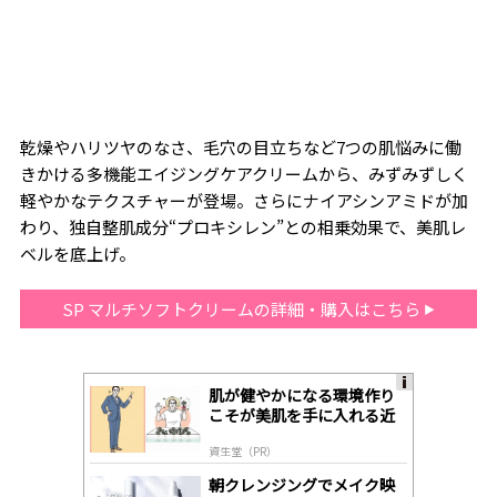
乾燥やハリツヤのなさ、毛穴の目立ちなど7つの肌悩みに働
きかける多機能エイジングケアクリームから、みずみずしく
軽やかなテクスチャーが登場。さらにナイアシンアミドが加
わり、独自整肌成分“プロキシレン”との相乗効果で、美肌レ
ベルを底上げ。
SP マルチソフトクリームの詳細・購入はこちら
肌が健やかになる環境作り
A
こそが美肌を手に入れる近
ds
道
by
資生堂（PR）
lo
gl
朝クレンジングでメイク映
y