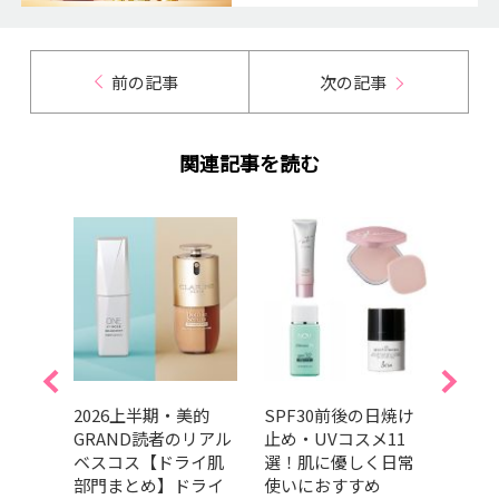
前の記事
次の記事
関連記事を読む
んやり
2026上半期・美的
SPF30前後の日焼け
【20
ケア8
GRAND読者のリアル
止め・UVコスメ11
ちる
集ス
ベスコス【ドライ肌
選！肌に優しく日常
すす
試
部門まとめ】ドライ
使いにおすすめ
ラや