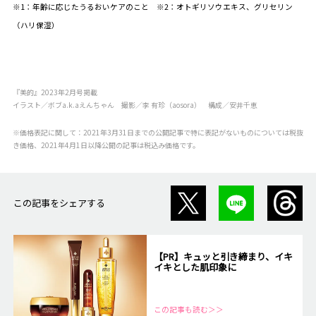
※1：年齢に応じたうるおいケアのこと ※2：オトギリソウエキス、グリセリン
（ハリ保湿）
『美的』2023年2月号掲載
イラスト／ボブa.k.aえんちゃん 撮影／李 有珍（aosora） 構成／安井千恵
※価格表記に関して：2021年3月31日までの公開記事で特に表記がないものについては税抜
き価格、2021年4月1日以降公開の記事は税込み価格です。
この記事をシェアする
【PR】キュッと引き締まり、イキ
イキとした肌印象に
この記事も読む＞＞