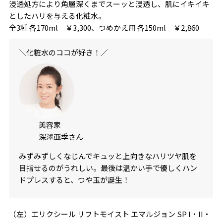
浸透処方により角層深くまでスーッと浸透し、肌にイキイキ
としたハリを与える化粧水。
全3種 各170ml ￥3,300、つめかえ用 各150ml ￥2,860
＼化粧水のココが好き！／
美容家
深澤亜季さん
みずみずしくなじんでキュッと上向きなハリツヤ肌を
目指せるのがうれしい。最後は温かい手で優しくハン
ドプレスすると、つや玉が誕生！
（左）エリクシール リフトモイスト エマルジョン SP I・II・