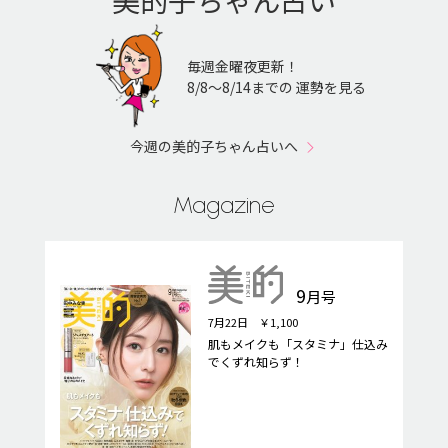
美的子ちゃん占い
毎週金曜夜更新！
8/8〜8/14までの 運勢を見る
今週の美的子ちゃん占いへ
Magazine
9
月号
7月22日 ￥1,100
肌もメイクも「スタミナ」仕込み
でくずれ知らず！