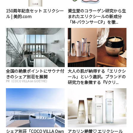
150周年記念セット エリクシー
資生堂のコラーゲン研究から生
ル | 美的.com
まれたエリクシールの新成分
「M-バウンサーCP」を徹...
全国の絶景ポイントにサウナ付
大人の肌が納得する「エリクシ
きのシェア別荘を展開
ール」という選択。ブランドの
PR（COCO VILLA on GOETHE）
研究力を象徴する『Vクリ...
シェア別荘「COCO VILLA Own
アカリン絶賛♡ エリクシール