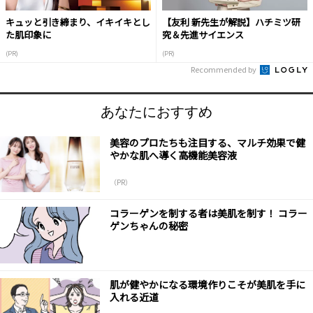
キュッと引き締まり、イキイキとし
【友利 新先生が解説】ハチミツ研
た肌印象に
究＆先進サイエンス
(PR)
(PR)
Recommended by
あなたにおすすめ
美容のプロたちも注目する、マルチ効果で健
やかな肌へ導く高機能美容液
（PR）
コラーゲンを制する者は美肌を制す！ コラー
ゲンちゃんの秘密
肌が健やかになる環境作りこそが美肌を手に
入れる近道