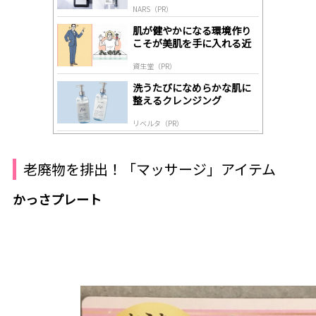
by
NARS（PR）
lo
gl
肌が健やかになる環境作り
y
こそが美肌を手に入れる近
道
資生堂（PR）
洗うたびになめらかな肌に
整えるクレンジング
リベルタ（PR）
老廃物を排出！「マッサージ」アイテム
かっさプレート