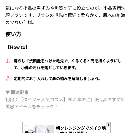
気になる小鼻の黒ずみや角質ケアに役立つのが、小鼻専用洗
顔ブラシです。ブラシの毛先は極細で柔らかく、肌への刺激
の少ない仕様。
使い方
【How to】
濡らして洗顔量をつけた毛先で、くるくると円を描くようにし
て、小鼻の汚れを落としていきます。
定期的にお手入れして鼻の悩みを解消しましょう。
▼ 関連記事
初出：【ダイソー人気コスメ】2021年の注目商品&おすすめ
美容アイテムをチェック！
朝クレンジングでメイク映
A