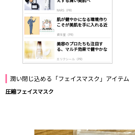
えする潤い美肌へ
ds
by
NARS（PR）
lo
gl
肌が健やかになる環境作り
y
こそが美肌を手に入れる近
道
資生堂（PR）
美容のプロたちも注目す
る、マルチ効果で健やかな
肌へ導く高機能美容液
エリクシール（PR）
潤い閉じ込める「フェイスマスク」アイテム
圧縮フェイスマスク