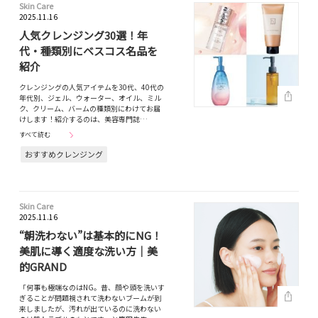
Skin Care
2025.11.16
人気クレンジング30選！年
代・種類別にベスコス名品を
紹介
クレンジングの人気アイテムを30代、40代の
年代別、ジェル、ウォーター、オイル、ミル
ク、クリーム、バームの種類別にわけてお届
けします！紹介するのは、美容専門誌…
すべて読む
おすすめクレンジング
Skin Care
2025.11.16
“朝洗わない”は基本的にNG！
美肌に導く適度な洗い方｜美
的GRAND
「何事も極端なのはNG。昔、顔や頭を洗いす
ぎることが問題視されて洗わないブームが到
来しましたが、汚れが出ているのに洗わない