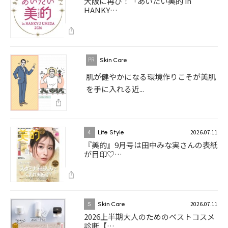
大阪に再び！「あいたい美的 in
HANKY…
Skin Care
肌が健やかになる環境作りこそが美肌
を手に入れる近...
2026.07.11
4
Life Style
『美的』9月号は田中みな実さんの表紙
が目印♡…
2026.07.11
5
Skin Care
2026上半期大人のためのベストコスメ
診断【…