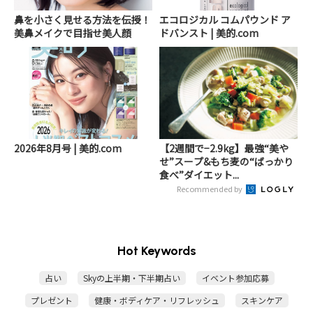
鼻を小さく見せる方法を伝授！
エコロジカル コムパウンド ア
美鼻メイクで目指せ美人顔
ドバンスト | 美的.com
2026年8月号 | 美的.com
【2週間で−2.9kg】最強“美や
せ”スープ&もち麦の“ばっかり
食べ”ダイエット...
Recommended by
Hot Keywords
占い
Skyの上半期・下半期占い
イベント参加応募
プレゼント
健康・ボディケア・リフレッシュ
スキンケア