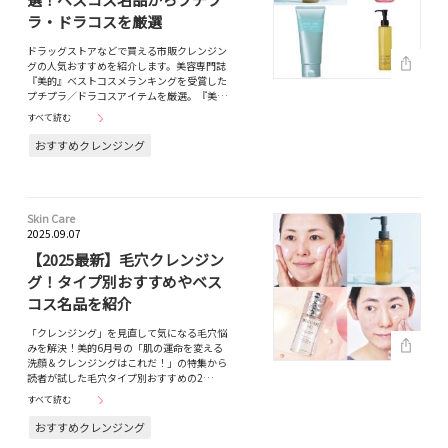
ラ・ドラコスを厳選
ドラッグストアなどで買える市販クレンジン
グの人気おすすめを紹介します。美容専門誌
『美的』ベストコスメランキングを受賞した
プチプラ／ドラコスアイテムを厳選。『美…
すべて読む
おすすめクレンジング
Skin Care
2025.09.07
【2025最新】毛穴クレンジン
グ！タイプ別おすすめやベス
コス名品を紹介
「クレンジング」を見直して気になる毛穴悩
みを解決！美的6月号の「肌の運命を変える
洗顔＆クレンジングはこれだ！」の特集から
読者が試した毛穴タイプ別おすすめの2…
すべて読む
おすすめクレンジング