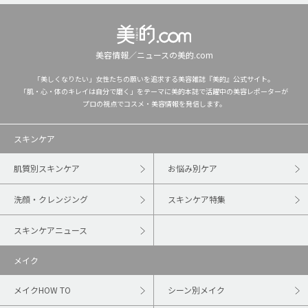
美容情報／ニュースの美的.com
「美しくなりたい」女性たちの願いを追求する美容雑誌『美的』公式サイト。
「肌・心・体のキレイは自分で磨く」をテーマに美的本誌で活躍中の美容レポーターが
プロの視点でコスメ・美容情報を発信します。
スキンケア
肌質別スキンケア
お悩み別ケア
洗顔・クレンジング
スキンケア特集
スキンケアニュース
メイク
メイクHOW TO
シーン別メイク