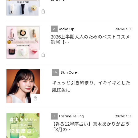
2026.07.11
6
Make Up
2026上半期大人のためのベストコスメ
診断【…
Skin Care
キュッと引き締まり、イキイキとした
肌印象に
2026.07.11
7
Fortune Telling
【香る12星座占い】真木あかりが占う
「8月の…