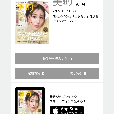
9
月号
7月22日 ￥1,100
肌もメイクも「スタミナ」仕込み
でくずれ知らず！
最新号を購入する
定期購読
試し読み
美的がタブレットや
スマートフォンで読める！