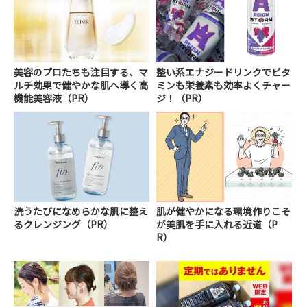
美容のプロたちも注目する、マ
整い系エナジードリンクでビタ
ルチ効果で健やかな肌へ導く高
ミンも栄養素も効率よくチャー
機能美容液（PR）
ジ！（PR）
洗うたびになめらかな肌に整え
肌が健やかになる環境作りこそ
るクレンジング（PR）
が美肌を手に入れる近道（P
R）