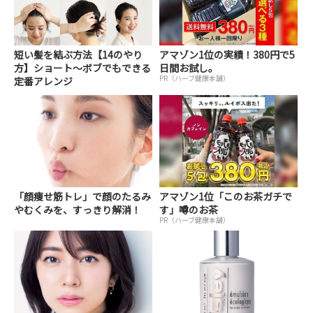
短い髪を結ぶ方法【14のやり
アマゾン1位の実績！380円で5
方】ショート～ボブでもできる
日間お試し。
PR（ハーブ健康本舗）
定番アレンジ
「顔痩せ筋トレ」で顔のたるみ
アマゾン1位「このお茶ガチで
やむくみを、すっきり解消！
す」噂のお茶
PR（ハーブ健康本舗）