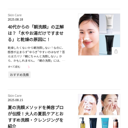
Skin Care
2025.08.18
40代からの「朝洗顔」の正解
は？「水やお湯だけですませ
る」と乾燥の原因に！
乾燥したくないから朝洗顔しない！なのに、
感想が止まらず“ゆらぎ”やすいのはなぜ？答
えはズバリ「朝にちゃんと洗顔しない」か
ら、かもしれません。「朝の洗顔」には、…
すべて読む
おすすめ洗顔
Skin Care
2025.08.15
夏の洗顔メソッドを美容プロ
が伝授！大人の夏肌ケアとお
すすめ洗顔・クレンジングを
紹介