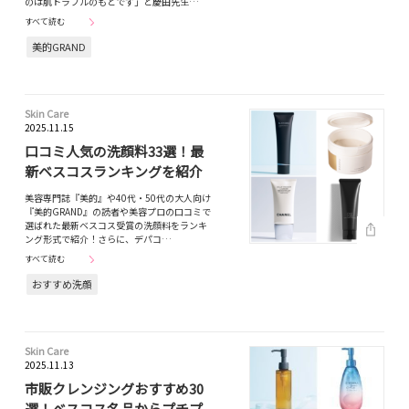
のは肌トラブルのもとです」と慶田先生…
すべて読む
美的GRAND
Skin Care
2025.11.15
口コミ人気の洗顔料33選！最
新ベスコスランキングを紹介
美容専門誌『美的』や40代・50代の大人向け
『美的GRAND』の読者や美容プロの口コミで
選ばれた最新ベスコス受賞の洗顔料をランキ
ング形式で紹介！さらに、デパコ…
すべて読む
おすすめ洗顔
Skin Care
2025.11.13
市販クレンジングおすすめ30
選！ベスコス名品からプチプ