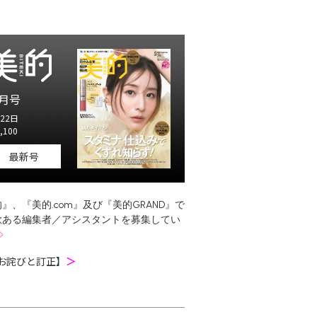
月号
22日
,100
最新号
』、『美的.com』及び『美的GRAND』で
欲ある編集者／アシスタントを募集してい
お詫びと訂正】
＞