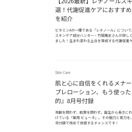
【2026最新】レチノールスキ
選！代謝促進ケアにおすすめ
を紹介
ビタミンAの一種である「レチノール」について
スキンケア成分ハンター・竹岡篤史さんが詳し
ました！生まれ変わる土台を育成する代謝促進
Skin Care
肌と心に自信をくれるメナー
プレローション、もう使った
的』8月号付録
年齢を問わず、肌質を問わず。誕生から長きに
けている「薬用 ビューネ」。その魅力と実力を
号付録で改めて体感するチャンスです！