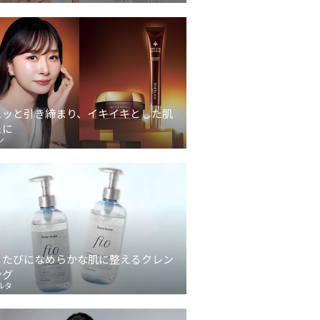
ュッと引き締まり、イキイキとした肌
象に
ン
うたびになめらかな肌に整えるクレン
ング
ルタ