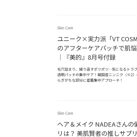
Skin Care
ユニーク×実力派「VT COSM
のアフターケアパッチで肌悩
｜『美的』8月号付録
毛穴詰まり、繰り返すポツポツ…気になるトラブ
透明パッチの集中ケア！韓国産ニンニク（※2）
らぎがちな部分に密着集中アプローチ！
Skin Care
ヘア＆メイク NADEAさん
リは？ 美肌賢者の推しサプ