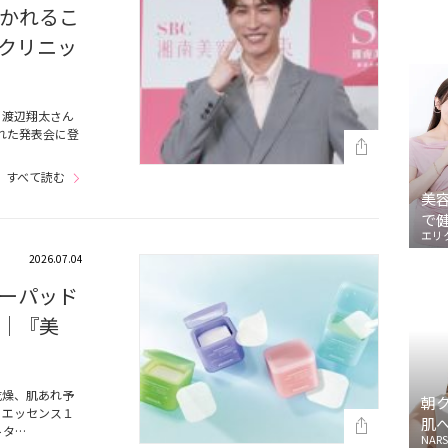
かれるこ
容クリニッ
る渡辺翔太さん
われた発表会に登
すべて読む
美
で
エリ
2026.07.04
ーパッド
｜『美
乾燥、肌あれ予
朝
るエッセンス１
肌
トタ…
NARS