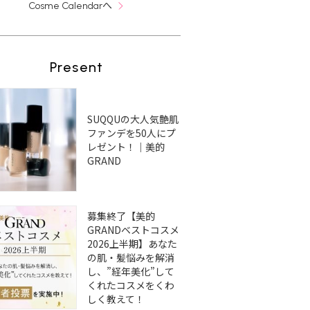
へ
Cosme Calendar
Present
SUQQUの大人気艶肌
ファンデを50人にプ
レゼント！｜美的
GRAND
募集終了【美的
GRANDベストコスメ
2026上半期】あなた
の肌・髪悩みを解消
し、”経年美化”して
くれたコスメをくわ
しく教えて！