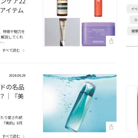
ンケア22
アイテム
イベ
ス
健
、特徴や魅力を
く解説してくれ
ケ…
すべて読む
2026.06.29
ドの名品
？｜『美
わたり愛され続
、『美的』8月
すべて読む