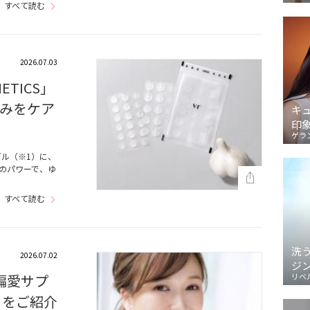
すべて読む
2026.07.03
ETICS」
みをケア
キ
印
ゲラ
ル（※1）に、
のパワーで、ゆ
すべて読む
洗
2026.07.02
ジ
の偏愛サプ
リベ
リをご紹介