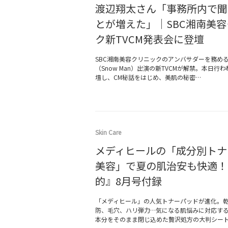
渡辺翔太さん「事務所内で聞
とが増えた」｜SBC湘南美
ク新TVCM発表会に登壇
SBC湘南美容クリニックのアンバサダーを務め
（Snow Man）出演の新TVCMが解禁。本日行
壇し、CM秘話をはじめ、美肌の秘密…
Skin Care
メディヒールの「成分別トナ
美容」で夏の肌治安も快適！
的』8月号付録
「メディヒール」の人気トナーパッドが進化。
防、毛穴、ハリ弾力…気になる肌悩みに対応す
本分をそのまま閉じ込めた贅沢処方の大判シー