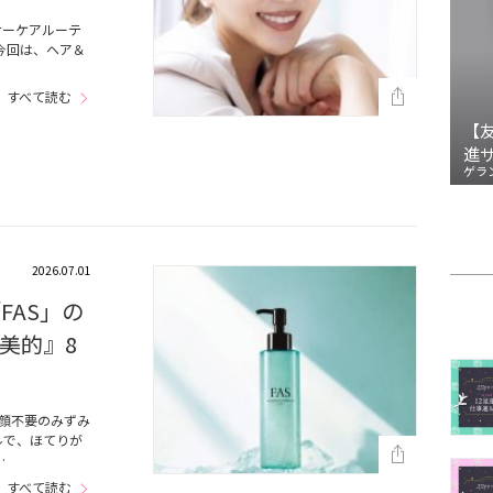
ナーケアルーテ
今回は、ヘア＆
すべて読む
【
進
ゲラ
2026.07.01
FAS」の
美的』8
顔不要のみずみ
ルで、ほてりが
…
すべて読む