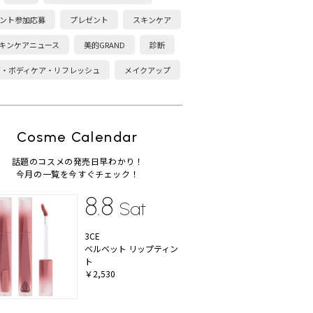
ント参加応募
プレゼント
スキンケア
キンケアニュース
美的GRAND
診断
康・ボディケア・リフレッシュ
メイクアップ
Cosme Calendar
話題のコスメの発売日早わかり！
今月の一覧を今すぐチェック！
8.8
Sat
3CE
ベルベット リップティン
ト
￥2,530