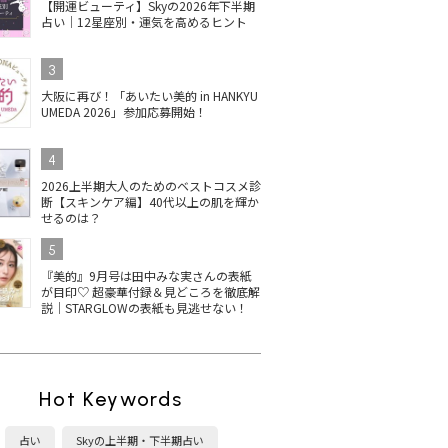
【開運ビューティ】Skyの2026年下半期
占い｜12星座別・運気を高めるヒント
3
大阪に再び！「あいたい美的 in HANKYU
UMEDA 2026」参加応募開始！
4
2026上半期大人のためのベストコスメ診
断【スキンケア編】40代以上の肌を輝か
せるのは？
5
『美的』9月号は田中みな実さんの表紙
が目印♡ 超豪華付録＆見どころを徹底解
説｜STARGLOWの表紙も見逃せない！
Hot Keywords
占い
Skyの上半期・下半期占い