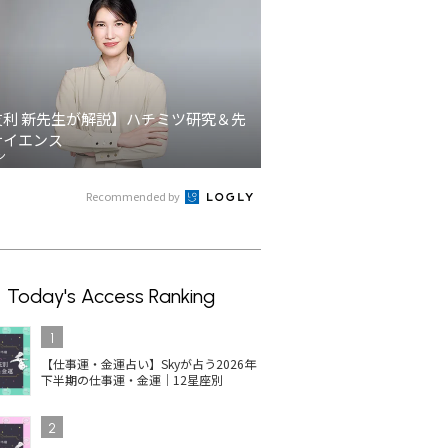
友利 新先生が解説】ハチミツ研究＆先
サイエンス
ン
Recommended by
Today's Access Ranking
1
【仕事運・金運占い】Skyが占う2026年
下半期の仕事運・金運｜12星座別
2