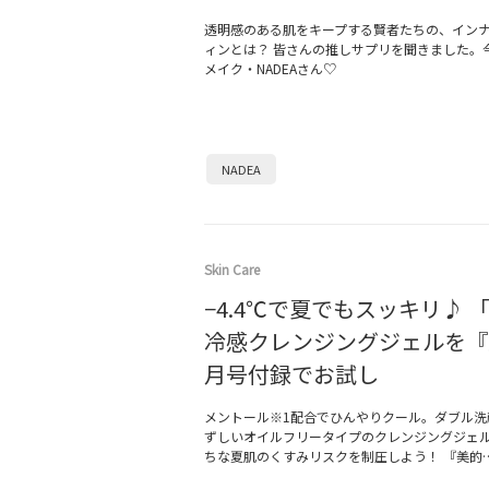
透明感のある肌をキープする賢者たちの、イン
ィンとは？ 皆さんの推しサプリを聞きました。
メイク・NADEAさん♡
NADEA
Skin Care
−4.4℃で夏でもスッキリ♪ 「
冷感クレンジングジェルを『
月号付録でお試し
メントール※1配合でひんやりクール。ダブル洗
ずしいオイルフリータイプのクレンジングジェ
ちな夏肌のくすみリスクを制圧しよう！ 『美的