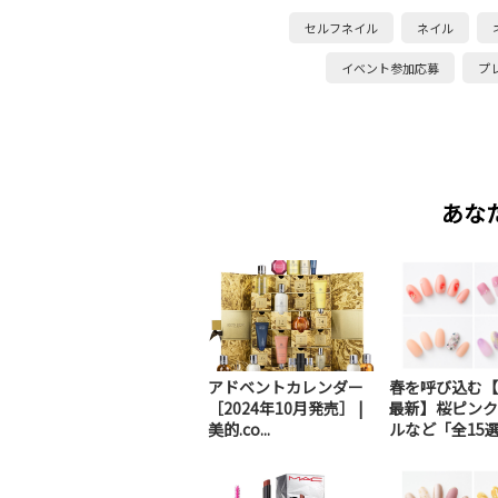
セルフネイル
ネイル
イベント参加応募
プ
あな
アドベントカレンダー
春を呼び込む【2
［2024年10月発売］ |
最新】桜ピンク
美的.co...
ルなど「全15選.