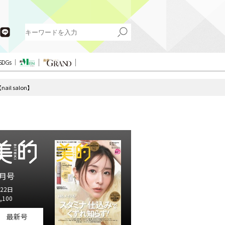
SDGs
l salon】
月号
22日
,100
最新号