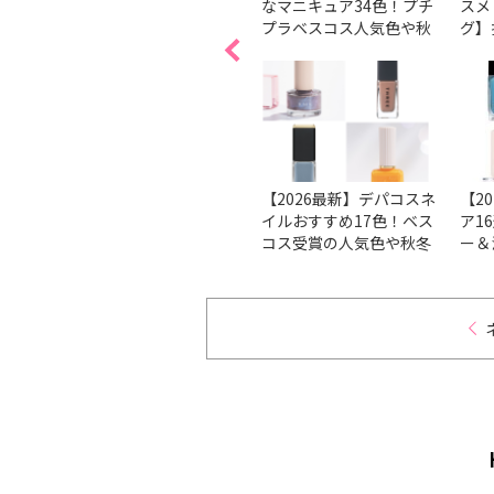
ューは
の塗り方、コツは？ 順番
なマニキュア34色！プチ
スメ
。
で解説
プラベスコス人気色や秋
グ】
ブが潜
冬新色を紹介
ェン
る↑ビ
本で
ト
方法を
【ベスコス受賞】マニキ
【2026最新】デパコスネ
【2
も分か
ュアの人気のブランド＆
イルおすすめ17色！ベス
ア1
イルケ
人気色をチェック！
コス受賞の人気色や秋冬
ー＆
新色を厳選
ンを