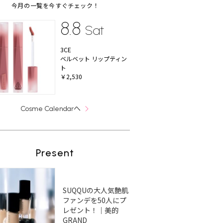
今月の一覧を今すぐチェック！
8.8
Sat
3CE
ベルベット リップティン
ト
￥2,530
へ
Cosme Calendar
Present
SUQQUの大人気艶肌
ファンデを50人にプ
レゼント！｜美的
GRAND