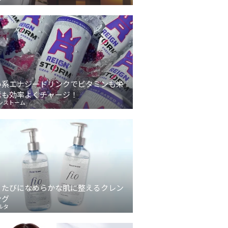
い系エナジードリンクでビタミンも栄
素も効率よくチャージ！
ンストーム
うたびになめらかな肌に整えるクレン
ング
ルタ