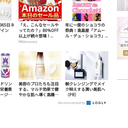
365日ネ
「え、こんなセールや
年に一度のショコラの
ザイン
ってたの？」80％OFF
祭典！高島屋「アムー
以上が続々登場！...
ル・デュ・ショコラ」...
PR(Amazon)
ドリン
美容のプロたちも注目
朝クレンジングでメイ
栄養素
する、マルチ効果で健
ク映えする潤い美肌へ
ージ！
やかな肌へ導く高機能
（PR）
美容液（PR）
Recommended by