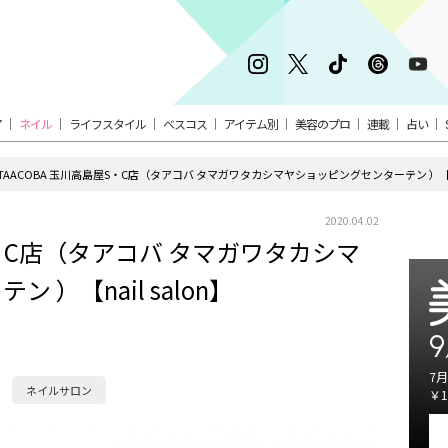
ア
ネイル
ライフスタイル
ベスコス
アイテム別
美容のプロ
連載
占い
TAACOBA 玉川高島屋S・C店（タアコバ タマガワタカシマヤショッピングセンターテン ）【nai
2020.04.02
S・C店（タアコバ タマガワタカシマ
）【nail salon】
9
7月
ネイルサロン
￥1