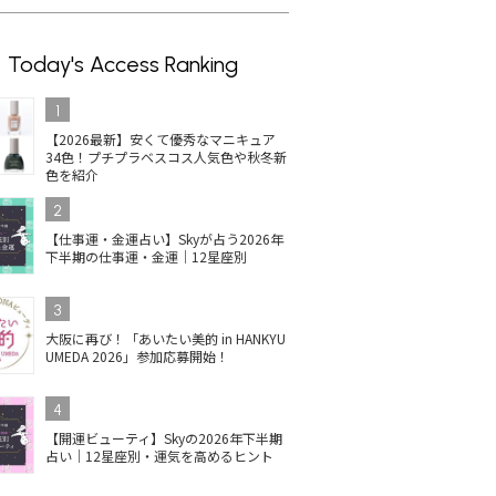
Today's Access Ranking
1
【2026最新】安くて優秀なマニキュア
34色！プチプラベスコス人気色や秋冬新
色を紹介
2
【仕事運・金運占い】Skyが占う2026年
下半期の仕事運・金運｜12星座別
3
大阪に再び！「あいたい美的 in HANKYU
UMEDA 2026」参加応募開始！
4
【開運ビューティ】Skyの2026年下半期
占い｜12星座別・運気を高めるヒント
イルの人
コスメデコルテのネイル
【2025最新】井田ラボラ
単