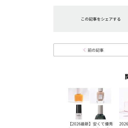
この記事をシェアする
前の記事
ルケア
【基本】きれいなネイル
【2026最新】安くて優秀
20