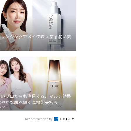
クレンジングでメイク映えする潤い美
へ
容のプロたちも注目する、マルチ効果
健やかな肌へ導く高機能美容液
クシール
Recommended by