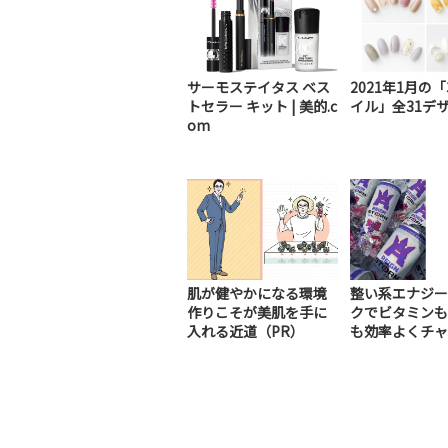
サーモステイタス ベス
2021年1月の「
トセラー キット | 美的.c
イル」全31デ
om
肌が健やかになる環境
整い系エナジー
作りこそが美肌を手に
クでビタミンも
入れる近道（PR）
も効率よくチャ
（PR）