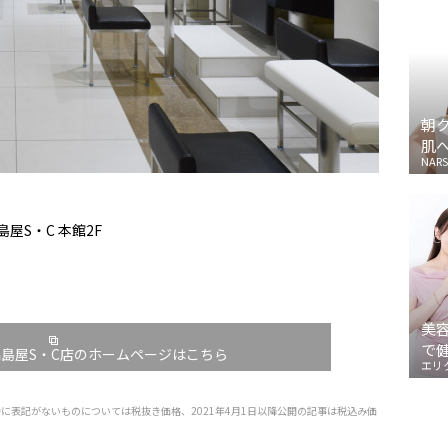
朝
肌
NARS
屋S・C 本館2F
美
で
川高島屋S・C店のホームページはこちら
エリ
特に表記がないものについては税抜き価格、2021年4月1日以降公開の記事は税込み価