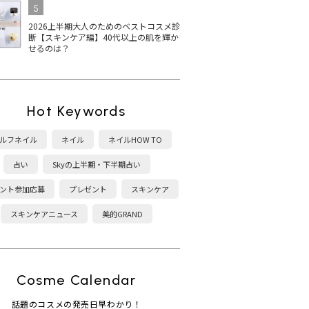
ス受賞
が最新ベスコス1位！上
トリーズ キャンメイクの
ネイ
5
定色ま
品ツヤベージュに注目
ネイル！秋冬新色＆ベス
色
2026上半期大人のためのベストコスメ診
コス受賞は？
を
断【スキンケア編】40代以上の肌を輝か
せるのは？
Hot Keywords
ディクシ
THREE ネイルラッカー
【2025最新】シャネルの
黄
5選！
の人気色は？2025秋冬限
マニキュア ヴェルニの秋
ア
ルフネイル
ネイル
ネイルHOW TO
春新色
定色・ベスコス受賞カラ
冬新色に注目！おすすめ
エ
ーを紹介
カラーは？
げ
占い
Skyの上半期・下半期占い
ント参加応募
プレゼント
スキンケア
スキンケアニュース
美的GRAND
Cosme Calendar
話題のコスメの発売日早わかり！