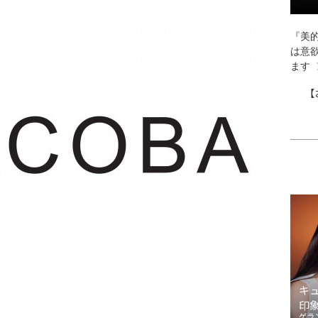
『美的
は意
ます
【
キ
印
ゲラ