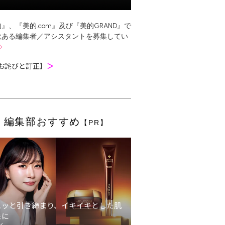
』、『美的.com』及び『美的GRAND』で
欲ある編集者／アシスタントを募集してい
お詫びと訂正】
＞
編集部おすすめ
【PR】
ュッと引き締まり、イキイキとした肌
象に
ン