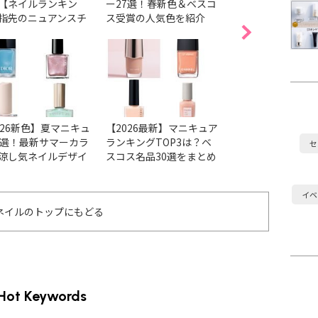
【ネイルランキン
ー27選！春新色＆ベスコ
気色38選！ベスコ
指先のニュアンスチ
ス受賞の人気色を紹介
色＆春の新色・限
ジから透明感まで1
とめ
かなう♡
026新色】夏マニキュ
【2026最新】マニキュア
【2026最新】ア
6選！最新サマーカラ
ランキングTOP3は？ベ
ョンの人気ネイル
セ
涼し気ネイルデザイ
スコス名品30選をまとめ
ベスコス受賞色＆
チェック
ました
まとめ
イベ
ネイルのトップにもどる
Hot Keywords