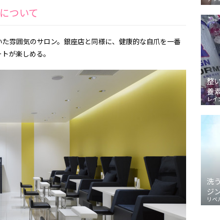
店について
いた雰囲気のサロン。銀座店と同様に、健康的な自爪を一番
ートが楽しめる。
整
養
レイ
洗
ジ
リベ