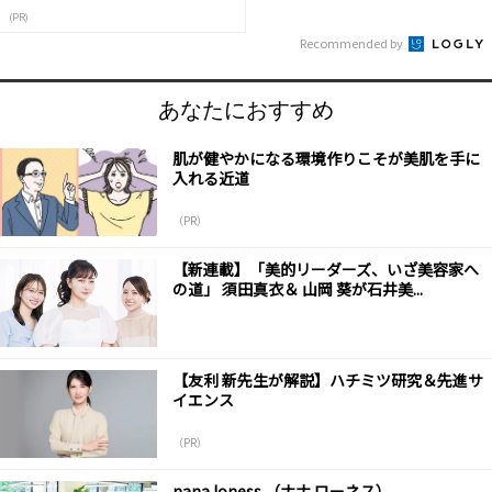
(PR)
Recommended by
あなたにおすすめ
肌が健やかになる環境作りこそが美肌を手に
入れる近道
（PR）
【新連載】「美的リーダーズ、いざ美容家へ
の道」 須田真衣＆ 山岡 葵が石井美...
【友利 新先生が解説】ハチミツ研究＆先進サ
イエンス
（PR）
nana loness （ナナ ローネス）