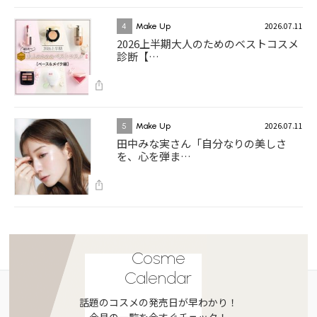
2026.07.11
4
Make Up
2026上半期大人のためのベストコスメ
診断【…
2026.07.11
5
Make Up
田中みな実さん「自分なりの美しさ
を、心を弾ま…
Cosme
Calendar
話題のコスメの発売日が早わかり！
今月の一覧を今すぐチェック！