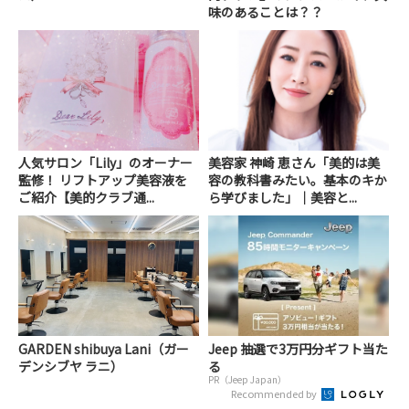
味のあることは？？
人気サロン「Lily」のオーナー
美容家 神崎 恵さん「美的は美
監修！ リフトアップ美容液を
容の教科書みたい。基本のキか
ご紹介【美的クラブ通...
ら学びました」｜美容と...
GARDEN shibuya Lani（ガー
Jeep 抽選で3万円分ギフト当た
デンシブヤ ラニ）
る
PR（Jeep Japan）
Recommended by