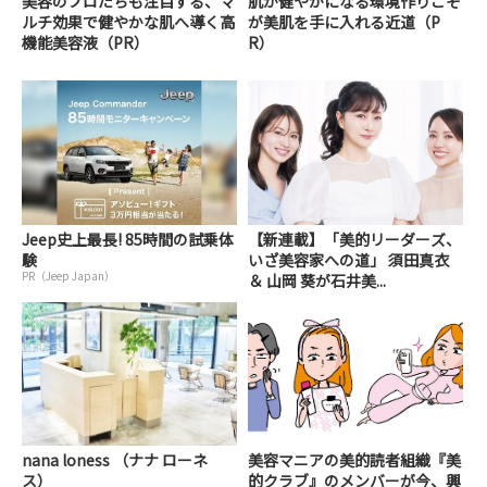
美容のプロたちも注目する、マ
肌が健やかになる環境作りこそ
ルチ効果で健やかな肌へ導く高
が美肌を手に入れる近道（P
機能美容液（PR）
R）
Jeep史上最長! 85時間の試乗体
【新連載】「美的リーダーズ、
験
いざ美容家への道」 須田真衣
PR（Jeep Japan）
＆ 山岡 葵が石井美...
nana loness （ナナ ローネ
美容マニアの美的読者組織『美
ス）
的クラブ』のメンバーが今、興