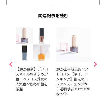
関連記事を読む
】マ
【2026最新】デパコ
2026上半期美的ベス
【20
のブ
スネイルおすすめ17
トコスメ【ネイルラ
キュ
をチ
色！ベスコス受賞の
ンキング】指先のニ
マー
人気色や秋冬新色を
ュアンスチェンジか
ネイ
厳選
ら透明感まで1本でか
ェッ
なう♡