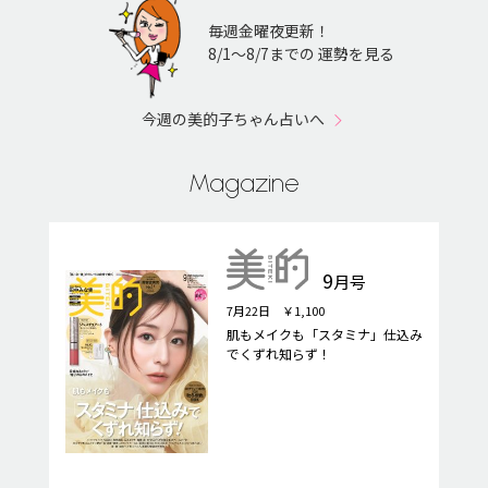
毎週金曜夜更新！
8/1〜8/7までの 運勢を見る
今週の美的子ちゃん占いへ
Magazine
9
月号
7月22日 ￥1,100
肌もメイクも「スタミナ」仕込み
でくずれ知らず！