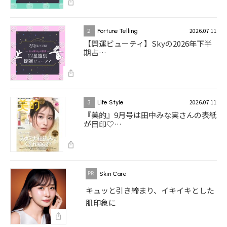
2026.07.11
2
Fortune Telling
【開運ビューティ】Skyの2026年下半
期占…
2026.07.11
3
Life Style
『美的』9月号は田中みな実さんの表紙
が目印♡…
Skin Care
キュッと引き締まり、イキイキとした
肌印象に