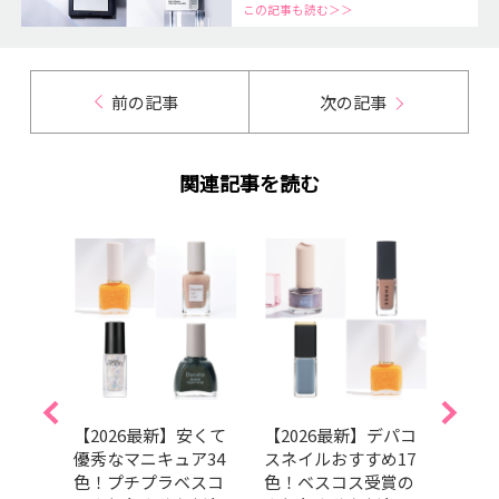
この記事も読む＞＞
前の記事
次の記事
関連記事を読む
】マ
【2026最新】安くて
【2026最新】デパコ
202
のブ
優秀なマニキュア34
スネイルおすすめ17
トコ
をチ
色！プチプラベスコ
色！ベスコス受賞の
ンキ