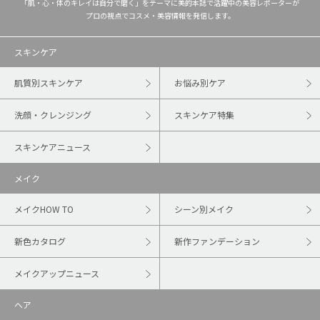
「肌・心・体のキレイは自分で磨く」をテーマに美的本誌で活躍中の美容レポーターが
プロの視点でコスメ・美容情報を発信します。
スキンケア
肌質別スキンケア
お悩み別ケア
洗顔・クレンジング
スキンケア特集
スキンケアニュース
メイク
メイクHOW TO
シーン別メイク
新色カタログ
新作ファンデーション
メイクアップニュース
ヘア