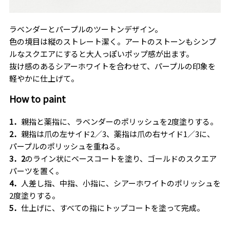
ラベンダーとパープルのツートンデザイン。
色の境目は縦のストレート潔く。アートのストーンもシンプ
ルなスクエアにすると大人っぽいポップ感が出ます。
抜け感のあるシアーホワイトを合わせて、パープルの印象を
軽やかに仕上げて。
How to paint
1．
親指と薬指に、ラベンダーのポリッシュを2度塗りする。
2．
親指は爪の左サイド
2／3
、薬指は爪の右サイド
1／3
に、
パープルのポリッシュを重ねる。
3．2
のライン状にベースコートを塗り、ゴールドのスクエア
パーツを置く。
4．
人差し指、中指、小指に、シアーホワイトのポリッシュを
2度塗りする。
5．
仕上げに、すべての指にトップコートを塗って完成。