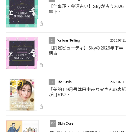
【仕事運・金運占い】Skyが占う2026
年下…
2026.07.11
2
Fortune Telling
【開運ビューティ】Skyの2026年下半
期占…
2026.07.11
3
Life Style
『美的』9月号は田中みな実さんの表紙
が目印♡…
Skin Care