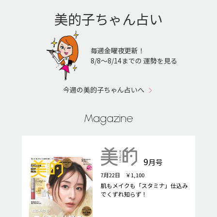
美的子ちゃん占い
毎週金曜夜更新！
8/8〜8/14までの 運勢を見る
今週の美的子ちゃん占いへ
Magazine
9
月号
7月22日 ￥1,100
肌もメイクも「スタミナ」仕込み
でくずれ知らず！