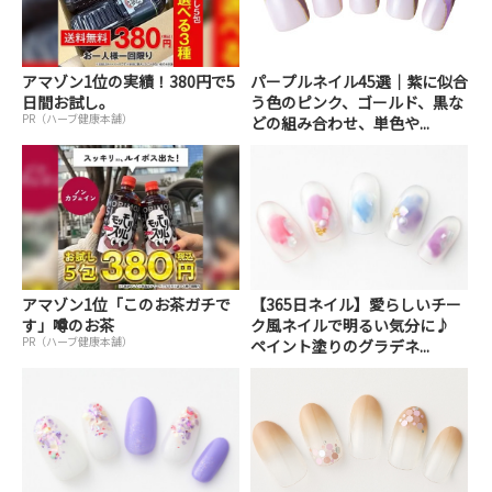
アマゾン1位の実績！380円で5
パープルネイル45選｜紫に似合
日間お試し。
う色のピンク、ゴールド、黒な
PR（ハーブ健康本舗）
どの組み合わせ、単色や...
アマゾン1位「このお茶ガチで
【365日ネイル】愛らしいチー
す」噂のお茶
ク風ネイルで明るい気分に♪
PR（ハーブ健康本舗）
ペイント塗りのグラデネ...