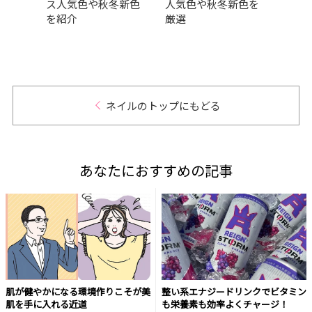
ス人気色や秋冬新色
人気色や秋冬新色を
ュア
を紹介
厳選
ら透
なう
ネイルのトップにもどる
あなたにおすすめの記事
肌が健やかになる環境作りこそが美
整い系エナジードリンクでビタミン
肌を手に入れる近道
も栄養素も効率よくチャージ！