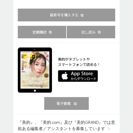
最新号を購入する
定期購読
試し読み
美的がタブレットや
スマートフォンで読める！
電子書籍
『美的』、『美的.com』及び『美的GRAND』では意
欲ある編集者／アシスタントを募集しています