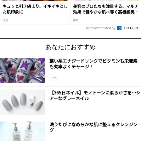
キュッと引き締まり、イキイキとし
美容のプロたちも注目する、マルチ
た肌印象に
効果で健やかな肌へ導く高機能美容
液
(PR)
(PR)
Recommended by
あなたにおすすめ
整い系エナジードリンクでビタミンも栄養素
も効率よくチャージ！
（PR）
【365日ネイル】モノトーンに柔らかさを…シ
アーなグレーネイル
洗うたびになめらかな肌に整えるクレンジン
グ