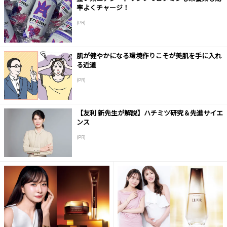
率よくチャージ！
(PR)
肌が健やかになる環境作りこそが美肌を手に入れ
る近道
(PR)
【友利 新先生が解説】ハチミツ研究＆先進サイエ
ンス
(PR)