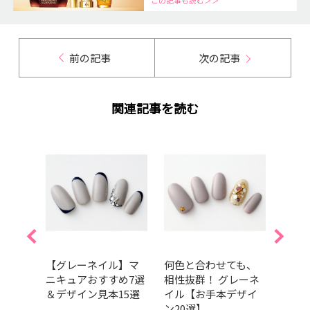
この記事も読む＞＞
前の記事
次の記事
関連記事を読む
】秋色
【グレーネイル】マ
何色と合わせても、
【36
ト×
ニキュアおすすめ7選
相性抜群！ グレーネ
な春
軽や
＆デザイン見本15選
イル【お手本デザイ
ーロ
ン20選】
ーラ