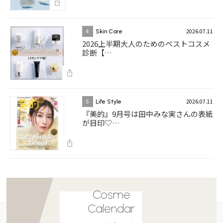
2026.07.11
4
Skin Care
2026上半期大人のためのベストコスメ
診断【…
2026.07.11
5
Life Style
『美的』9月号は田中みな実さんの表紙
が目印♡…
Cosme
Calendar