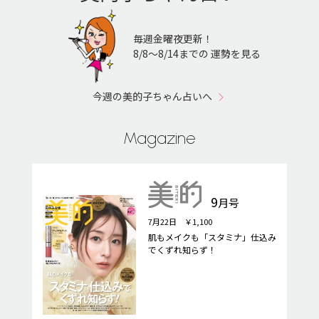
毎週金曜夜更新！
8/8〜8/14までの 運勢を見る
今週の美的子ちゃん占いへ
Magazine
9
月号
7月22日 ￥1,100
肌もメイクも「スタミナ」仕込み
でくずれ知らず！