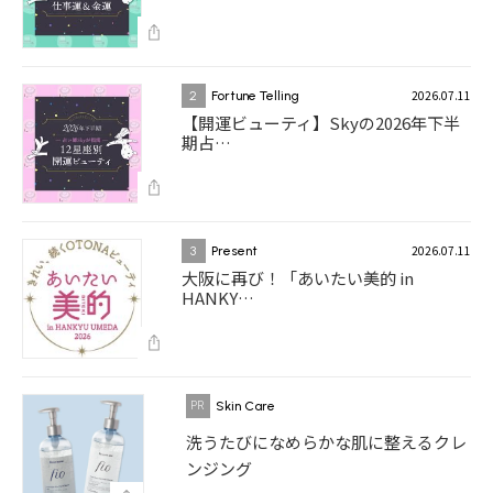
2026.07.11
2
Fortune Telling
【開運ビューティ】Skyの2026年下半
期占…
2026.07.11
3
Present
大阪に再び！「あいたい美的 in
HANKY…
Skin Care
洗うたびになめらかな肌に整えるクレ
ンジング