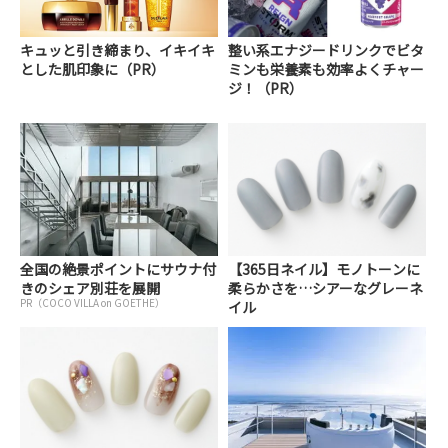
キュッと引き締まり、イキイキ
整い系エナジードリンクでビタ
とした肌印象に（PR）
ミンも栄養素も効率よくチャー
ジ！（PR）
全国の絶景ポイントにサウナ付
【365日ネイル】モノトーンに
きのシェア別荘を展開
柔らかさを…シアーなグレーネ
PR（COCO VILLA on GOETHE）
イル