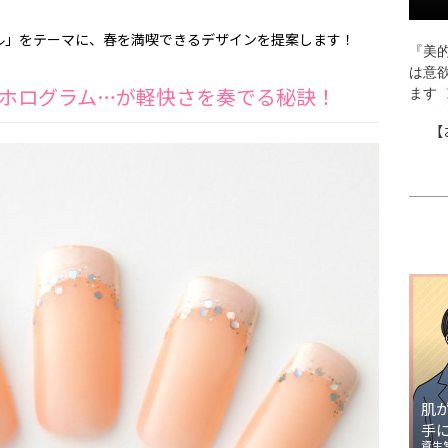
ル」をテーマに、春を満喫できるデザインを提案します！
『美的
は意
ホログラム…が軽快さを奏でる秘訣！
ます
【
肌
手
資生