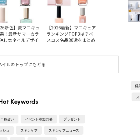
026新色】夏マニキュ
【2026最新】マニキュア
【2026最新】ア
6選！最新サマーカラ
ランキングTOP3は？ベ
ョンの人気ネイル
涼し気ネイルデザイ
スコス名品30選をまとめ
ベスコス受賞色＆
チェック
ました
まとめ
ネイルのトップにもどる
健
ス
Hot Keywords
下半期占い
イベント参加応募
プレゼント
ッシュ
スキンケア
スキンケアニュース