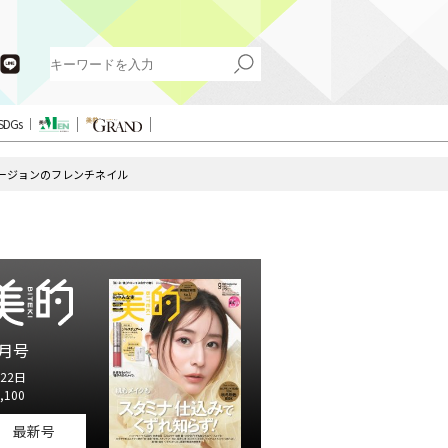
SDGs
バージョンのフレンチネイル
月号
22日
,100
最新号