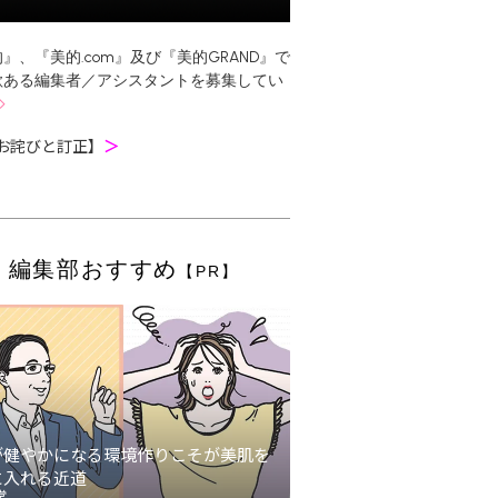
』、『美的.com』及び『美的GRAND』で
欲ある編集者／アシスタントを募集してい
お詫びと訂正】
＞
編集部おすすめ
【PR】
が健やかになる環境作りこそが美肌を
に入れる近道
堂