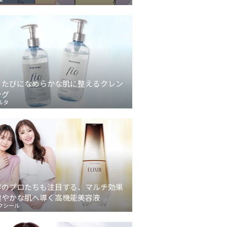
うたびになめらかな肌に整えるクレン
ング
ルタ
容のプロたちも注目する、マルチ効果
健やかな肌へ導く高機能美容液
クシール