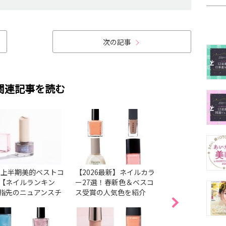
次の記事
関連記事を読む
26上半期美的ベストコ
【2026最新】ネイルカラ
【2026最新】ネ
【ネイルランキン
ー27選！春新色＆ベスコ
気色38選！ベスコ
指先のニュアンスチ
ス受賞の人気色を紹介
色＆春の新色・限
ジから透明感まで1
とめ
かなう♡