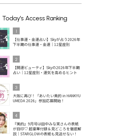
Today's Access Ranking
1
【仕事運・金運占い】Skyが占う2026年
下半期の仕事運・金運｜12星座別
2
【開運ビューティ】Skyの2026年下半期
占い｜12星座別・運気を高めるヒント
3
大阪に再び！「あいたい美的 in HANKYU
UMEDA 2026」参加応募開始！
イルの人
コスメデコルテのネイル
【2025最新】井田ラボラ
単
ス受賞
が最新ベスコス1位！上
トリーズ キャンメイクの
ネイ
4
定色ま
品ツヤベージュに注目
ネイル！秋冬新色＆ベス
色
『美的』9月号は田中みな実さんの表紙
コス受賞は？
を
が目印♡ 超豪華付録＆見どころを徹底解
説｜STARGLOWの表紙も見逃せない！