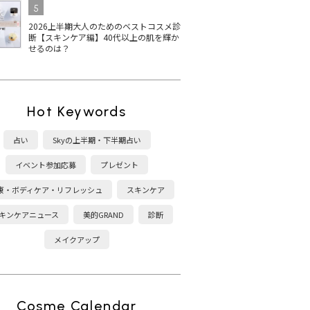
5
2026上半期大人のためのベストコスメ診
断【スキンケア編】40代以上の肌を輝か
せるのは？
ディクシ
THREE ネイルラッカー
【2025最新】シャネルの
黄
5選！
の人気色は？2025秋冬限
マニキュア ヴェルニの秋
ア
春新色
定色・ベスコス受賞カラ
冬新色に注目！おすすめ
エ
ーを紹介
カラーは？
げ
Hot Keywords
占い
Skyの上半期・下半期占い
イベント参加応募
プレゼント
康・ボディケア・リフレッシュ
スキンケア
キンケアニュース
美的GRAND
診断
メイクアップ
Cosme Calendar