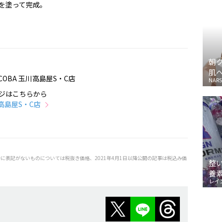
を塗って完成。
朝
肌
COBA 玉川高島屋S・C店
NARS
ジはこちらから
川高島屋S・C店
特に表記がないものについては税抜き価格、2021年4月1日以降公開の記事は税込み価
整
養
レイ