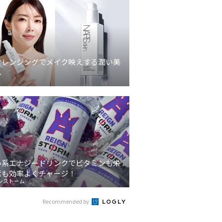
クレンジングでメイク映えする潤い美
へ
い系エナジードリンクでビタミンも栄
素も効率よくチャージ！
ンストーム
Recommended by