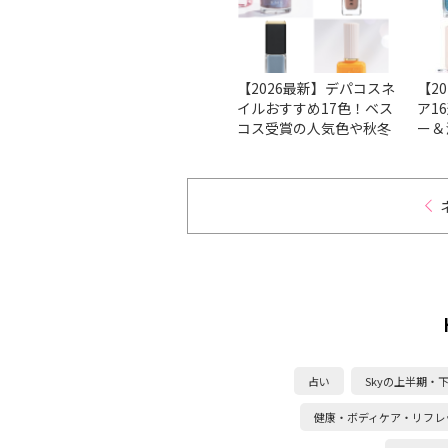
方法を
【ベスコス受賞】マニキ
【2026最新】デパコスネ
【2
も分か
ュアの人気のブランド＆
イルおすすめ17色！ベス
ア1
イルケ
人気色をチェック！
コス受賞の人気色や秋冬
ー＆
新色を厳選
ンを
占い
Skyの上半期・
健康・ボディケア・リフレ