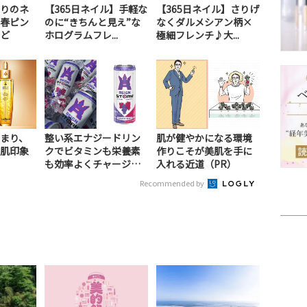
りのネ
【365日ネイル】手軽な
【365日ネイル】さりげ
春ピン
のに“きちんと見え”な
なくダルメシアン柄×
ど
ホログラムフレ...
極細フレンチ♪大...
まり、
整い系エナジードリン
肌が健やかになる環境
肌印象
クでビタミンも栄養素
作りこそが美肌を手に
も効率よくチャージ！
入れる近道（PR）
（PR）
Recommended by