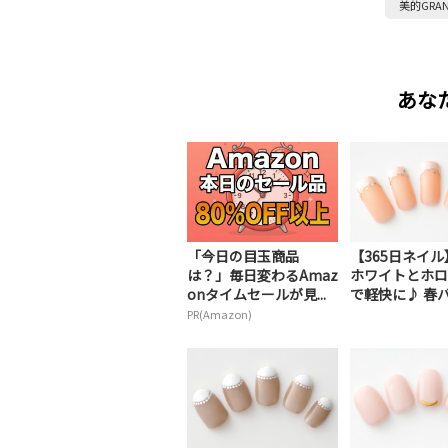
美的GRA
あな
「今日の目玉商品
【365日ネイ
は？」毎日変わるAmaz
ホワイトとホロ
onタイムセールが見...
で軽快に♪ 春バ.
PR(Amazon)