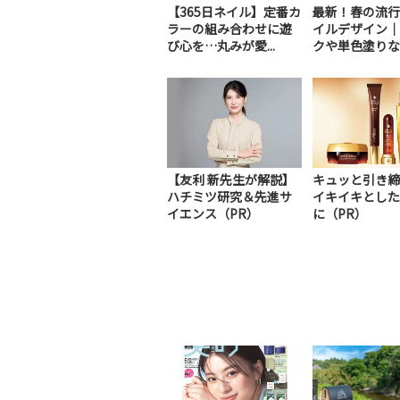
【365日ネイル】定番カ
最新！春の流行
ラーの組み合わせに遊
イルデザイン｜
び心を…丸みが愛...
クや単色塗りな
【友利 新先生が解説】
キュッと引き締
ハチミツ研究＆先進サ
イキイキとした
イエンス（PR）
に（PR）