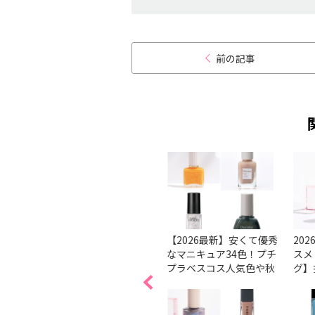
前の記事
ルケア
【基本】きれいなネイル
【2026最新】安くて優秀
20
ューは
の塗り方、コツは？ 順番
なマニキュア34色！プチ
スメ
。
で解説
プラベスコス人気色や秋
グ】
ブが潜
冬新色を紹介
ェン
る↑ビ
本で
ト