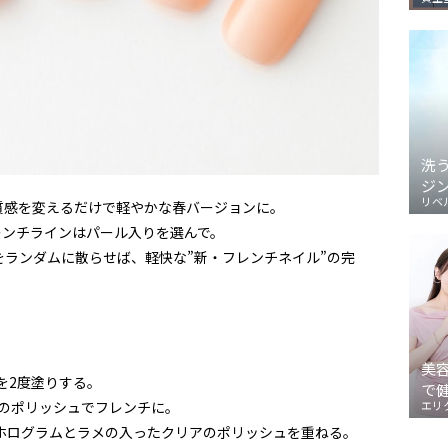
洗
ジ
リベ
質感を変えるだけで軽やかな春バージョンに。
レンチラインはパール入りを選んで。
ランダムに散らせば、軽快な”新・フレンチネイル”の完
美
を
2
度塗りする。
で
のポリッシュでフレンチに。
エリ
ホログラムとラメの入ったクリアのポリッシュを重ねる。