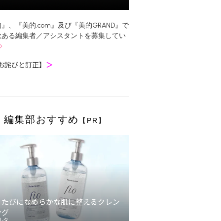
』、『美的.com』及び『美的GRAND』で
欲ある編集者／アシスタントを募集してい
お詫びと訂正】
＞
編集部おすすめ
【PR】
うたびになめらかな肌に整えるクレン
ング
ルタ