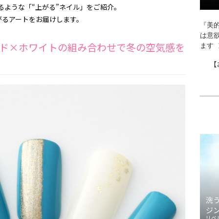
るような「“上がる”ネイル」をご紹介。
がるアートをお届けします。
『美的
は意
ド×ホワイトの組み合わせで冬の空気感を
ます
【
洗
ジ
リベ