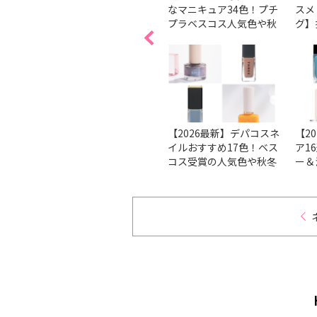
ューは
の塗り方、コツは？ 順番
なマニキュア34色！プチ
スメ
。
で解説
プラベスコス人気色や秋
グ】
ブが潜
冬新色を紹介
ェン
る↑ビ
本で
ト
方法を
【ベスコス受賞】マニキ
【2026最新】デパコスネ
【2
も分か
ュアの人気のブランド＆
イルおすすめ17色！ベス
ア1
イルケ
人気色をチェック！
コス受賞の人気色や秋冬
ー＆
新色を厳選
ンを