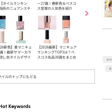
【ネイルランキン
ー27選！春新色＆ベスコ
気色38選！ベスコ
指先のニュアンスチ
ス受賞の人気色を紹介
色＆春の新色・限
ジから透明感まで1
とめ
かなう♡
026新色】夏マニキュ
【2026最新】マニキュア
【2026最新】ア
6選！最新サマーカラ
ランキングTOP3は？ベ
ョンの人気ネイル
涼し気ネイルデザイ
スコス名品30選をまとめ
ベスコス受賞色＆
イベ
チェック
ました
まとめ
ス
ネイルのトップにもどる
Hot Keywords