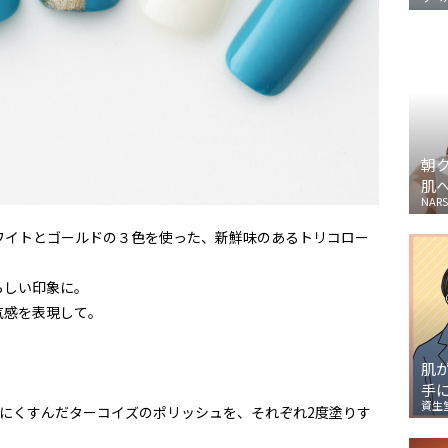
朝
肌
NARS
ワイトとゴールドの３色を使った、新鮮味のあるトリコロー
らしい印象に。
気感を表現して。
肌
手
資生
にくすんだターコイズのポリッシュを、それぞれ
2
度塗りす