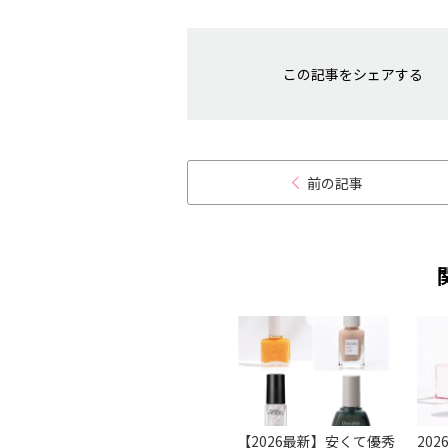
この記事をシェアする
前の記事
ルケア
【基本】きれいなネイル
【2026最新】安くて優秀
20