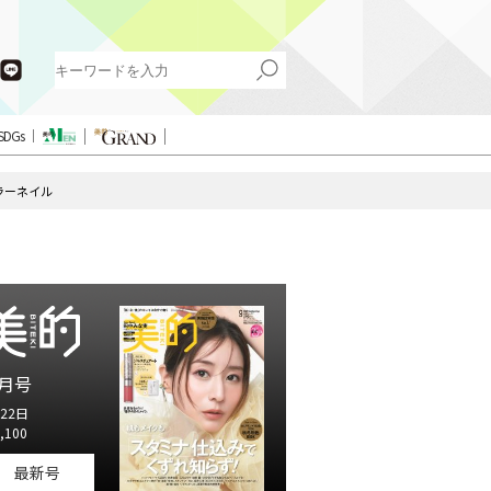
SDGs
ラーネイル
月号
22日
,100
最新号