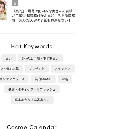
ス受賞
が最新ベスコス1位！上
トリーズ キャンメイクの
ネイ
5
定色ま
品ツヤベージュに注目
ネイル！秋冬新色＆ベス
色
『美的』9月号は田中みな実さんの表紙
コス受賞は？
を
が目印♡ 超豪華付録＆見どころを徹底解
説｜STARGLOWの表紙も見逃せない！
Hot Keywords
ディクシ
THREE ネイルラッカー
【2025最新】シャネルの
黄
占い
Skyの上半期・下半期占い
5選！
の人気色は？2025秋冬限
マニキュア ヴェルニの秋
ア
春新色
定色・ベスコス受賞カラ
冬新色に注目！おすすめ
エ
ント参加応募
プレゼント
スキンケア
ーを紹介
カラーは？
げ
キンケアニュース
美的GRAND
診断
健康・ボディケア・リフレッシュ
真木あかりさん香水占い
Cosme Calendar