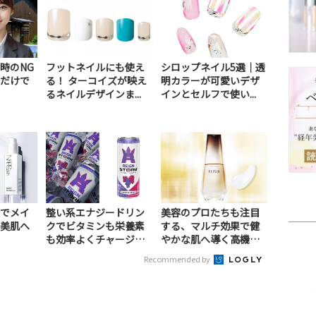
時のNG
フットネイルにも使え
シロップネイル5選｜透
だけで
る！ ターコイズが映え
明カラーが可愛いデザ
るネイルデザインま...
インとセルフで使い...
でメイ
整い系エナジードリン
美容のプロたちも注目
美肌へ
クでビタミンも栄養素
する、マルチ効果で健
も効率よくチャージ！
やかな肌へ導く高機能
（PR）
美容液（PR）
Recommended by