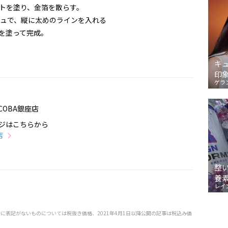
トを塗り、金箔を散らす。
ュで、縦に太めのラインを入れる
を塗って完成。
キ
印
ゲラ
COBA銀座店
ジはこちらから
店
整
養
レイ
特に表記がないものについては税抜き価格、2021年4月1日以降公開の記事は税込み価