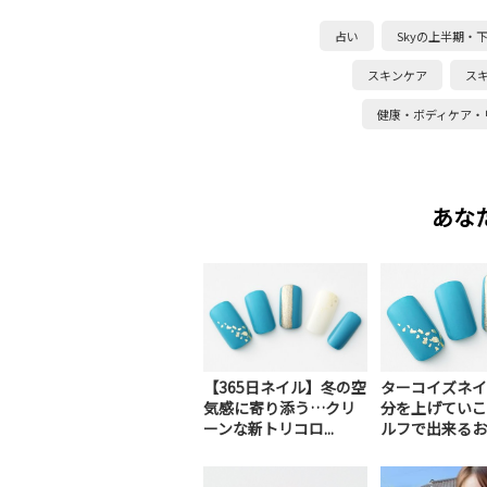
占い
Skyの上半期・
スキンケア
ス
健康・ボディケア・
あな
【365日ネイル】冬の空
ターコイズネイ
気感に寄り添う…クリ
分を上げていこ
ーンな新トリコロ...
ルフで出来るおす