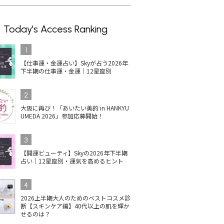
Today's Access Ranking
1
【仕事運・金運占い】Skyが占う2026年
下半期の仕事運・金運｜12星座別
2
大阪に再び！「あいたい美的 in HANKYU
UMEDA 2026」参加応募開始！
3
【開運ビューティ】Skyの2026年下半期
占い｜12星座別・運気を高めるヒント
4
2026上半期大人のためのベストコスメ診
断【スキンケア編】40代以上の肌を輝か
せるのは？
イルの人
コスメデコルテのネイル
【2025最新】井田ラボラ
単