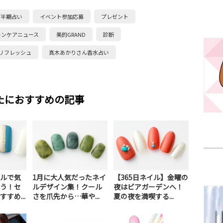
下半期占い
イベント参加応募
プレゼント
キンケアニュース
美的GRAND
診断
リフレッシュ
真木あかりさん香水占い
たにおすすめの記事
ルで気
1月に大人気だったネイ
【365日ネイル】金曜の
う！セ
ルデザイン集！クール
夜はビアガーデンへ！
すめ...
さを爪先から…華や...
夏の夜を満喫する...