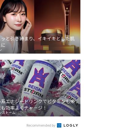
ュッと引き締まり、イキイキとした肌
象に
ン
い系エナジードリンクでビタミンも栄
素も効率よくチャージ！
ンストーム
Recommended by