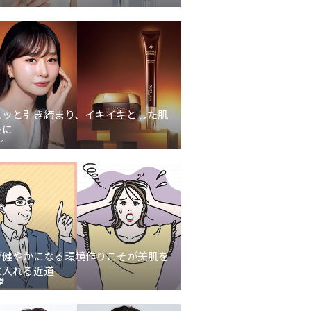
ュッと引き締まり、イキイキとした肌
象に
ン
が健やかになる環境作りこそが美肌を
に入れる近道
堂