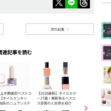
次の記事
関連記事を読む
26上半期美的ベストコ
【2026最新】ネイルカラ
【2026最新】ネ
【ネイルランキン
ー27選！春新色＆ベスコ
気色38選！ベスコ
指先のニュアンスチ
ス受賞の人気色を紹介
色＆春の新色・限
ジから透明感まで1
とめ