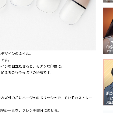
キ
印
ゲラ
なデザインのネイル。
りです。
ラインを目立たせると、モダンな印象に。
を加えるのも今っぽさの秘訣です。
肌
それ以外の爪にベージュのポリッシュで、それぞれストレー
手
資生
花柄シールを、フレンチ部分にのせる。