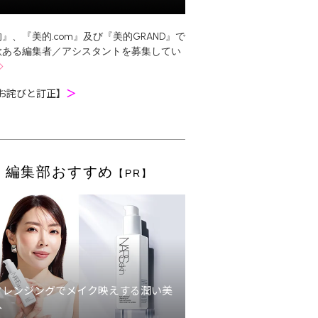
』、『美的.com』及び『美的GRAND』で
欲ある編集者／アシスタントを募集してい
お詫びと訂正】
＞
編集部おすすめ
【PR】
クレンジングでメイク映えする潤い美
へ