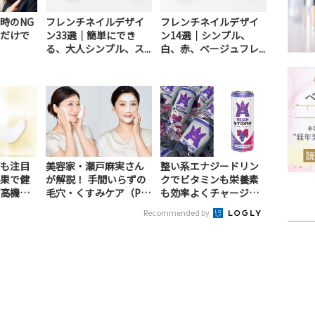
時のNG
フレンチネイルデザイ
フレンチネイルデザイ
だけで
ン33選｜簡単にでき
ン14選｜シンプル、
る、大人シンプル、ス...
白、赤、ベージュフレ...
も注目
美容家・瀬戸麻実さん
整い系エナジードリン
果で健
が解説！ 手間いらずの
クでビタミンも栄養素
高機能
毛穴・くすみケア（P
も効率よくチャージ！
R）
（PR）
Recommended by