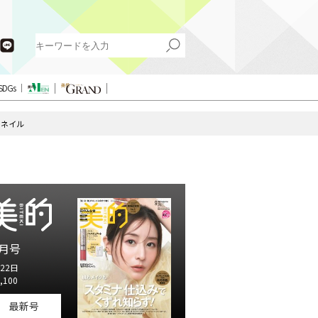
SDGs
チネイル
月号
22日
,100
最新号