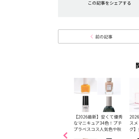
この記事をシェアする
前の記事
ルケア
【基本】きれいなネイル
【2026最新】安くて優秀
20
ューは
の塗り方、コツは？ 順番
なマニキュア34色！プチ
スメ
。
で解説
プラベスコス人気色や秋
グ】
ブが潜
冬新色を紹介
ェン