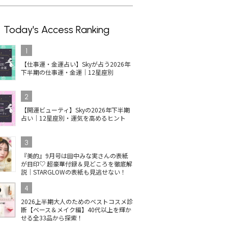
Today's Access Ranking
1
【仕事運・金運占い】Skyが占う2026年
下半期の仕事運・金運｜12星座別
2
【開運ビューティ】Skyの2026年下半期
占い｜12星座別・運気を高めるヒント
3
『美的』9月号は田中みな実さんの表紙
が目印♡ 超豪華付録＆見どころを徹底解
説｜STARGLOWの表紙も見逃せない！
4
イルの人
コスメデコルテのネイル
【2025最新】井田ラボラ
単
ス受賞
が最新ベスコス1位！上
トリーズ キャンメイクの
ネイ
2026上半期大人のためのベストコスメ診
断【ベース＆メイク編】40代以上を輝か
定色ま
品ツヤベージュに注目
ネイル！秋冬新色＆ベス
色
せる全33品から探索！
コス受賞は？
を