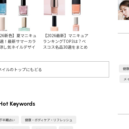
かなう♡
026新色】夏マニキュ
【2026最新】マニキュア
【2026最新】ア
6選！最新サマーカラ
ランキングTOP3は？ベ
ョンの人気ネイル
涼し気ネイルデザイ
スコス名品30選をまとめ
ベスコス受賞色＆
チェック
ました
まとめ
健
ネイルのトップにもどる
メ
Hot Keywords
・下半期占い
健康・ボディケア・リフレッシュ