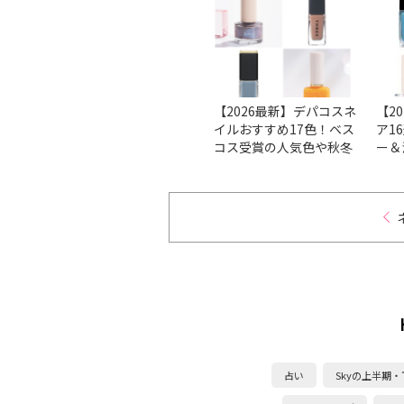
る↑ビ
本で
ト
方法を
【ベスコス受賞】マニキ
【2026最新】デパコスネ
【2
も分か
ュアの人気のブランド＆
イルおすすめ17色！ベス
ア1
イルケ
人気色をチェック！
コス受賞の人気色や秋冬
ー＆
新色を厳選
ンを
占い
Skyの上半期