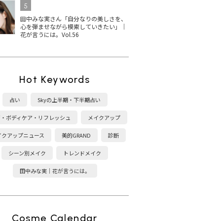
5
田中みな実さん「自分なりの美しさを、
心を弾ませながら模索していきたい」｜
花が言うには。Vol.56
ディクシ
THREE ネイルラッカー
【2025最新】シャネルの
黄
5選！
の人気色は？2025秋冬限
マニキュア ヴェルニの秋
ア
Hot Keywords
春新色
定色・ベスコス受賞カラ
冬新色に注目！おすすめ
エ
ーを紹介
カラーは？
げ
占い
Skyの上半期・下半期占い
康・ボディケア・リフレッシュ
メイクアップ
イクアップニュース
美的GRAND
診断
シーン別メイク
トレンドメイク
田中みな実｜花が言うには。
Cosme Calendar