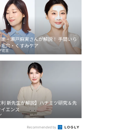
容家・瀬戸麻実さんが解説！ 手間いら
の毛穴・くすみケア
ア花王
友利 新先生が解説】ハチミツ研究＆先
サイエンス
ン
Recommended by