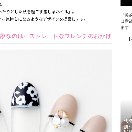
ね。
ったりとした秋を過ごす癒し系ネイル」。
『美的
かな気持ちになるようなデザインを提案します。
は意
ます
象なのは…ストレートなフレンチのおかげ
【
朝
肌
NARS