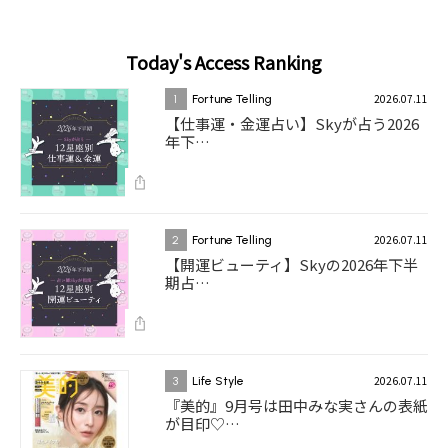
Today's Access Ranking
2026.07.11
1
Fortune Telling
【仕事運・金運占い】Skyが占う2026
年下…
2026.07.11
2
Fortune Telling
【開運ビューティ】Skyの2026年下半
期占…
2026.07.11
3
Life Style
『美的』9月号は田中みな実さんの表紙
が目印♡…