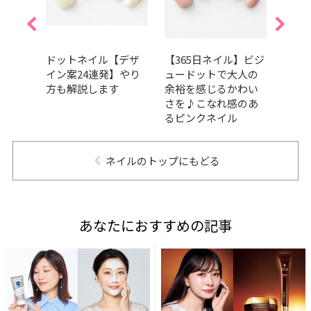
】ラフ
ドットネイル【デザ
【365日ネイル】ビジ
【36
がカ
イン案24連発】やり
ュードットで大人の
ロラ
方も解説します
余裕を感じるかわい
らし
さを♪こなれ感のあ
プな
るピンクネイル
ネイ
ネイルのトップにもどる
あなたにおすすめの記事