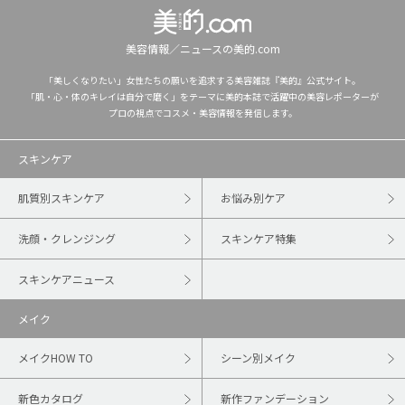
美容情報／ニュースの美的.com
「美しくなりたい」女性たちの願いを追求する美容雑誌『美的』公式サイト。
「肌・心・体のキレイは自分で磨く」をテーマに美的本誌で活躍中の美容レポーターが
プロの視点でコスメ・美容情報を発信します。
スキンケア
肌質別スキンケア
お悩み別ケア
洗顔・クレンジング
スキンケア特集
スキンケアニュース
メイク
メイクHOW TO
シーン別メイク
新色カタログ
新作ファンデーション