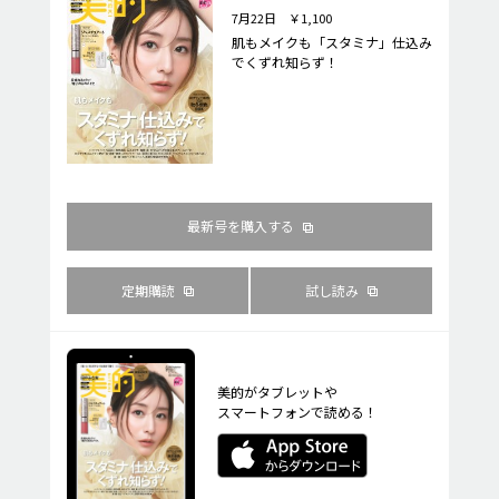
7月22日 ￥1,100
肌もメイクも「スタミナ」仕込み
でくずれ知らず！
最新号を購入する
定期購読
試し読み
美的がタブレットや
スマートフォンで読める！