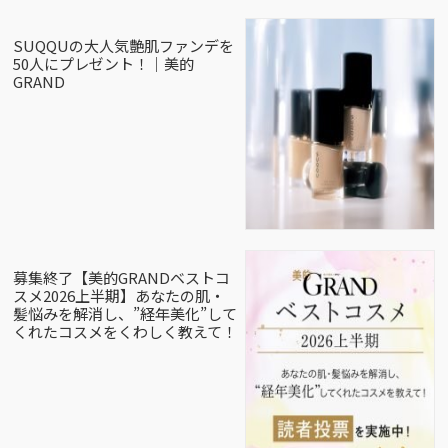
SUQQUの大人気艶肌ファンデを
50人にプレゼント！｜美的
GRAND
募集終了【美的GRANDベストコ
スメ2026上半期】あなたの肌・
髪悩みを解消し、”経年美化”して
くれたコスメをくわしく教えて！