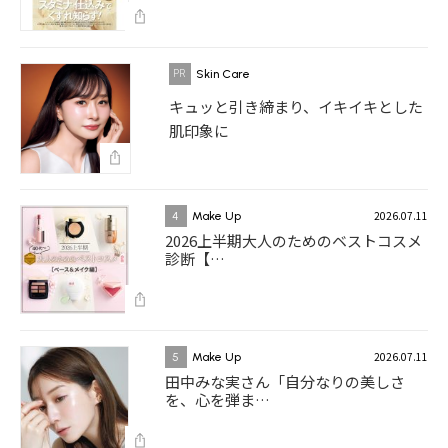
Skin Care
キュッと引き締まり、イキイキとした
肌印象に
2026.07.11
4
Make Up
2026上半期大人のためのベストコスメ
診断【…
2026.07.11
5
Make Up
田中みな実さん「自分なりの美しさ
を、心を弾ま…