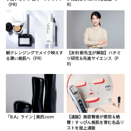
（PR）
R）
朝クレンジングでメイク映えす
【友利 新先生が解説】ハチミ
る潤い美肌へ（PR）
ツ研究＆先進サイエンス（P
R）
「B.A」ライン | 美的.com
【通販】美容賢者が愛用＆絶
賛！すっぴん美肌を育む名品リ
ストを誌上通販