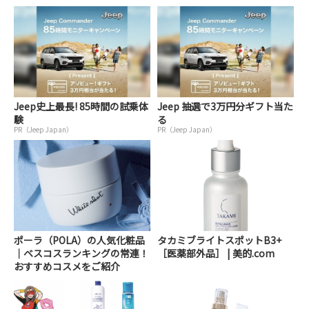
Jeep史上最長! 85時間の試乗体
Jeep 抽選で3万円分ギフト当た
験
る
PR（Jeep Japan）
PR（Jeep Japan）
ポーラ（POLA）の人気化粧品
タカミブライトスポットB3+
｜ベスコスランキングの常連！
［医薬部外品］ | 美的.com
おすすめコスメをご紹介