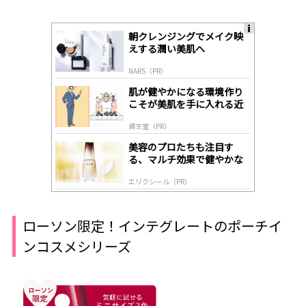
朝クレンジングでメイク映
A
えする潤い美肌へ
ds
by
NARS（PR）
lo
gl
肌が健やかになる環境作り
y
こそが美肌を手に入れる近
道
資生堂（PR）
美容のプロたちも注目す
る、マルチ効果で健やかな
肌へ導く高機能美容液
エリクシール（PR）
ローソン限定！インテグレートのポーチイ
ンコスメシリーズ