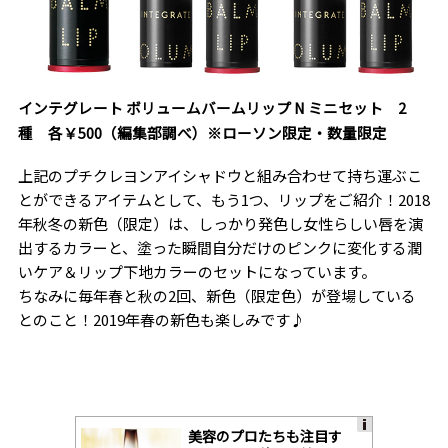
インテグレート ボリュームバームリップ N ミニセット 2
種 各￥500（編集部調べ）※ローソン限定・数量限定
上記のプチクレヨンアイシャドウと組み合わせて持ち運ぶこ
とができるアイテムとして、もう1つ、リップをご紹介！2018
年秋冬の新色（限定）は、しっかり発色し女性らしい唇を演
出するカラーと、塗った瞬間自分だけのピンクに変化する潤
いケア＆リップ下地カラーのセットになっています。
ちなみに毎年春と秋の2回、新色（限定色）が登場している
とのこと！2019年春の新色も楽しみです♪
美容のプロたちも注目す
A