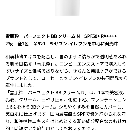
雪肌粋 パーフェクト BB クリーム N SPF50+ PA++++
23g 全2色 ￥920 ※セブン-イレブンを中心に発売中
和漢植物エキスを配合し、雪のように清らかで透明感あふれ
る肌を目指す「雪肌粋」。コンビニエンスストアで購入しや
すいサイズと価格でありながら、きちんと美肌ケアができる
ブランドとして、コーセーとセブン-イレブンの共同開発から
誕生しました。
「雪肌粋 パーフェクト BB クリーム N」は、1本で美容液、
乳液、クリーム、日やけ止め、化粧下地、ファンデーション
の6役を担うBBクリーム。シミやくすみを自然にカバーし、
美白肌に仕上げます。国内最高値のSPFで紫外線から肌を守
り、和漢植物エキスをはじめとする潤い成分配合なのも魅力
的！時短ケアや旅行用としてもおすすめです。