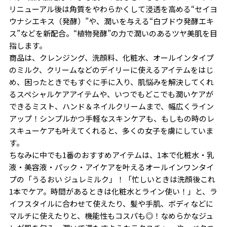
リニューアル後は角質をやわらかくして浸透を高める“セイヨ
ウナシエキス（発酵）”や、潤いを与える“白ブドウ発酵エキ
ス”などを新配合。“植物発酵”の力で潤いのあるツヤ美肌を目
指します。
商品は、クレンジング、洗顔料、化粧水、オールインタイプ
のミルク、クリームなどのデイリーに使えるアイテムをはじ
め、困ったときでもすぐに手に入り、肌悩みを解決してくれ
るスペシャルケアアイテムや、いつでもどこでも潤いケアが
できるミスト、ハンド＆ネイルクリームまで、幅広くライン
アップ！シンプルかつ手軽なスキンケアも、もしもの時のレ
スキューケアも叶えてくれると、多くの女子を虜にしていま
す。
ちなみに中でも1番のおすすめアイテムは、1本で化粧水・乳
液・美容液・パック・アイケアを叶えるオールインワンタイ
プの「うるおい ジュレミルク」！「忙しいときは洗顔後これ
1本でケア。時間があるときは化粧水とライン使い！」と、ラ
イフスタイルに合わせて使えたり、髪や手肌、ボディなどに
マルチに使えたりと、機能性もコスパも◎！なめらかなジュ