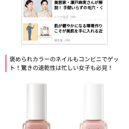
gl
美容家・瀬戸麻実さんが解
y
説！ 手間いらずの毛穴・く
すみケア
ニベア花王（PR）
肌が健やかになる環境作り
こそが美肌を手に入れる近
道
資生堂（PR）
褒められカラーのネイルもコンビニでゲッ
ト！驚きの速乾性は忙しい女子も必見！