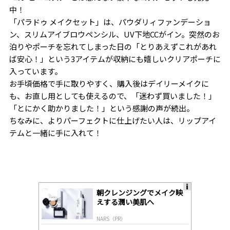
中！
「パラドゥ メイクセット」は、パウダリィファンデーショ
ン、スリムアイブロウペンシル、UV下地CCがイン。突然のお
泊りやポーチを忘れてしまった日の「とりあえずこれがあれ
ば安心！」という3アイテムが収納にも嬉しいクリアポーチに
入っています。
お手頃価格で手に取りやすく、購入後はデイリーメイクに
も、お直し用としても使えるので、「迷わず買いました！」
「とにかく助かりました！」という感謝の声が続出。
ちなみに、よりパーフェクトに仕上げたい人は、リップアイ
テムと一緒に手に入れて！
朝クレンジングでメイク映
A
えする潤い美肌へ
ds
by
NARS（PR）
lo