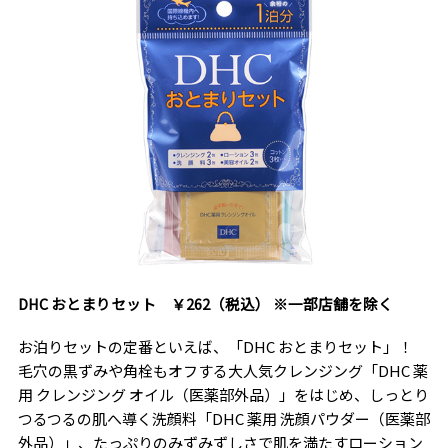
DHC おとまりセット ￥262（税込） ※一部店舗を除く
お泊りセットの定番といえば、「DHC おとまりセット」！
毛穴の黒ずみや角栓もオフする大人気クレンジング「DHC 薬
用 クレンジング オイル（医薬部外品）」をはじめ、しっとり
つるつるの肌へ導く洗顔料「DHC 薬用 洗顔パウダー（医薬部
外品）」、たっぷりのみずみずしさで肌を満たすローション