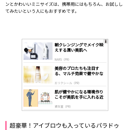
ンとかわいいミニサイズは、携帯用にはもちろん、お試しし
てみたいという人にもおすすめです。
朝クレンジングでメイク映
A
えする潤い美肌へ
ds
by
NARS（PR）
lo
gl
美容のプロたちも注目す
y
る、マルチ効果で健やかな
肌へ導く高機能美容液
エリクシール（PR）
肌が健やかになる環境作り
こそが美肌を手に入れる近
道
資生堂（PR）
超豪華！アイブロウも入っているパラドゥ