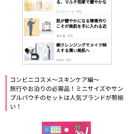
る、マルチ効果で健やかな
ds
肌へ導く高機能美容液
by
エリクシール（PR）
lo
gl
肌が健やかになる環境作り
y
こそが美肌を手に入れる近
道
資生堂（PR）
朝クレンジングでメイク映
えする潤い美肌へ
NARS（PR）
コンビニコスメ～スキンケア編～
旅行やお泊りの必需品！ミニサイズやサン
プルパウチのセットは人気ブランドが勢揃
い！