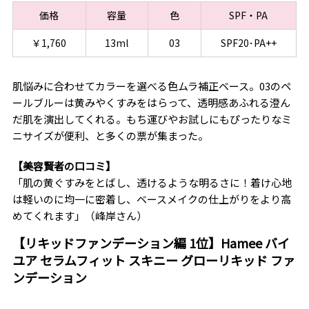
価格
容量
色
SPF・PA
￥1,760
13ml
03
SPF20･PA++
肌悩みに合わせてカラーを選べる色ムラ補正ベース。03のペ
ールブルーは黄みやくすみをはらって、透明感あふれる澄ん
だ肌を演出してくれる。もち運びやお試しにもぴったりなミ
ニサイズが便利、と多くの票が集まった。
【美容賢者の口コミ】
「肌の黄ぐすみをとばし、透けるような明るさに！着け心地
は軽いのに均一に密着し、ベースメイクの仕上がりをより高
めてくれます」（峰岸さん）
【リキッドファンデーション編 1位】Hamee バイ
ユア セラムフィット スキニー グローリキッド ファ
ンデーション