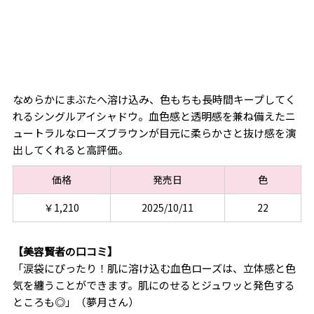
なめらかにまぶたへ溶け込み、色もちも長時間キープしてく
れるシングルアイシャドウ。血色感と透明感を兼ね備えたニ
ュートラルなローズブラウンが目元に柔らかさと抜け感を演
出してくれると高評価。
価格
発売日
色
￥1,210
2025/10/11
22
【美容賢者の口コミ】
「涙袋にぴったり！肌に溶け込む血色ローズは、立体感と色
気を纏うことができます。肌にのせるとジュワッと発色する
ところも◎」（夢月さん）