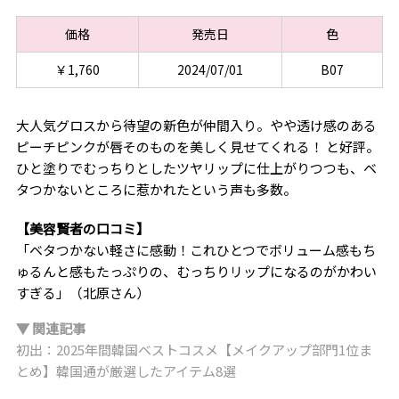
価格
発売日
色
￥1,760
2024/07/01
B07
大人気グロスから待望の新色が仲間入り。やや透け感のある
ピーチピンクが唇そのものを美しく見せてくれる！ と好評。
ひと塗りでむっちりとしたツヤリップに仕上がりつつも、ベ
タつかないところに惹かれたという声も多数。
【美容賢者の口コミ】
「ベタつかない軽さに感動！これひとつでボリューム感もち
ゅるんと感もたっぷりの、むっちりリップになるのがかわい
すぎる」（北原さん）
▼ 関連記事
初出：2025年間韓国ベストコスメ【メイクアップ部門1位ま
とめ】韓国通が厳選したアイテム8選