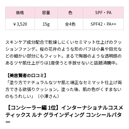
価格
容量
色
SPF・PA
￥3,520
15g
全4色
SPF42・PA++
スキンケア成分配合で乾燥しにくいセミマット仕上げのクッ
ションファンデ。桜の花弁のような形のパフは小鼻や目元な
どの細かい部分にもフィット。まるで陶器のような透明感の
あるツヤ肌仕上がりは1度使うと手放せないと話題沸騰中。
【美容賢者の口コミ】
「塗り方でナチュラルなツヤ肌と端正なセミマット仕上げ両
方できる欲張りクッション。塗った後、肌の色がくすまない
のもうれしい」（小澤さん）
【コンシーラー編 1位】インターナショナルコスメ
ティックス ルナ グラインディング コンシールバタ
ー