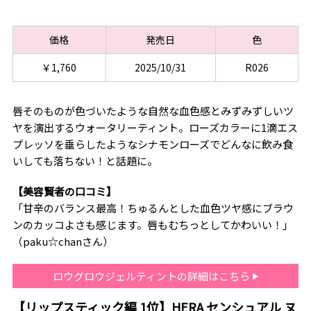
価格
発売日
色
￥1,760
2025/10/31
R026
唇そのものが色づいたような自然な血色感とみずみずしいツ
ヤを演出するウォータリーティント。ローズカラーに1滴エス
プレッソを垂らしたようなシナモンローズでどんなに飲み食
いしても落ちない！と話題に。
【美容賢者の口コミ】
「甘辛のバランス最高！ちゅるんとした血色ツヤ感にブラウ
ンのカッコよさも感じます。唇もむちっとしてかわいい！」
（paku☆chanさん）
ロウグロウジェルティントの詳細はこちら
【リップスティック編 1位】HERA センシュアル ヌ