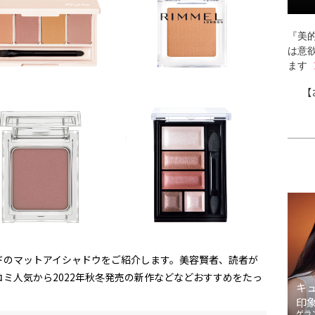
『美的
は意
ます
【
ドのマットアイシャドウをご紹介します。美容賢者、読者が
ミ人気から2022年秋冬発売の新作などなどおすすめをたっ
キ
印
ゲラ