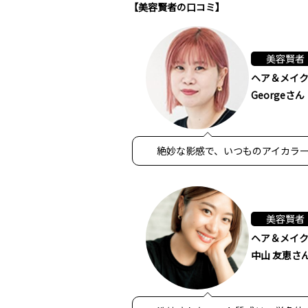
【美容賢者の口コミ】
美容賢者
ヘア＆メイ
Georgeさん
絶妙な影感で、いつものアイカラ
美容賢者
ヘア＆メイ
中山 友恵さ