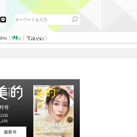
SDGs
月号
22日
,100
最新号