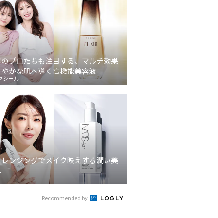
容のプロたちも注目する、マルチ効果
健やかな肌へ導く高機能美容液
クシール
クレンジングでメイク映えする潤い美
へ
Recommended by