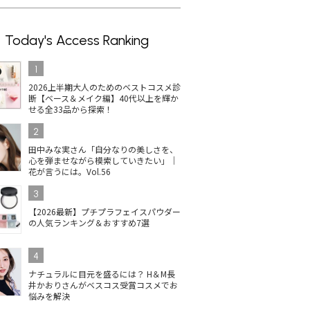
Today's Access Ranking
1
2026上半期大人のためのベストコスメ診
断【ベース＆メイク編】40代以上を輝か
せる全33品から探索！
2
田中みな実さん「自分なりの美しさを、
心を弾ませながら模索していきたい」｜
花が言うには。Vol.56
3
【2026最新】プチプラフェイスパウダー
の人気ランキング＆おすすめ7選
4
ナチュラルに目元を盛るには？ H＆M長
井かおりさんがベスコス受賞コスメでお
悩みを解決