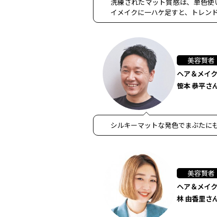
洗練されたマット質感は、単色使
イメイクに一ハケ足すと、トレン
美容賢者
ヘア＆メイ
笹本 恭平さ
シルキーマットな発色でまぶたに
美容賢者
ヘア＆メイ
林 由香里さ