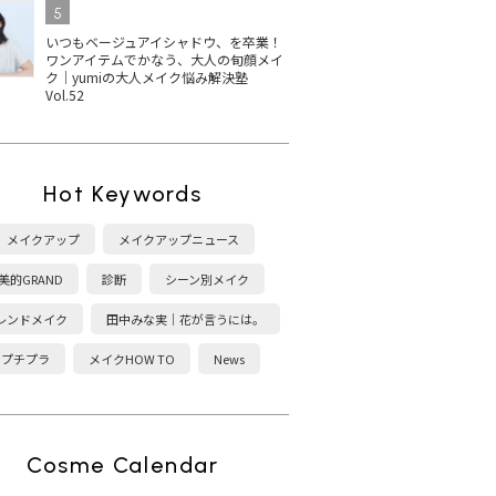
5
いつもベージュアイシャドウ、を卒業！
ワンアイテムでかなう、大人の旬顔メイ
ク｜yumiの大人メイク悩み解決塾
Vol.52
Hot Keywords
メイクアップ
メイクアップニュース
美的GRAND
診断
シーン別メイク
レンドメイク
田中みな実｜花が言うには。
プチプラ
メイクHOW TO
News
Cosme Calendar