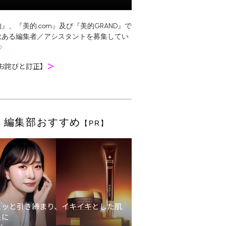
』、『美的.com』及び『美的GRAND』で
欲ある編集者／アシスタントを募集してい
お詫びと訂正】
＞
編集部おすすめ
【PR】
ュッと引き締まり、イキイキとした肌
象に
ン