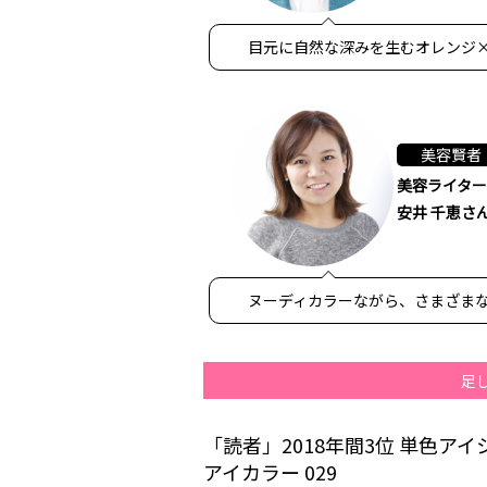
目元に自然な深みを生むオレンジ
美容賢者
美容ライター
安井 千恵さ
ヌーディカラーながら、さまざま
足
「読者」2018年間3位 単色ア
アイカラー 029