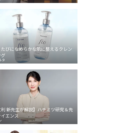
うたびになめらかな肌に整えるクレン
ング
ルタ
友利 新先生が解説】ハチミツ研究＆先
サイエンス
ン