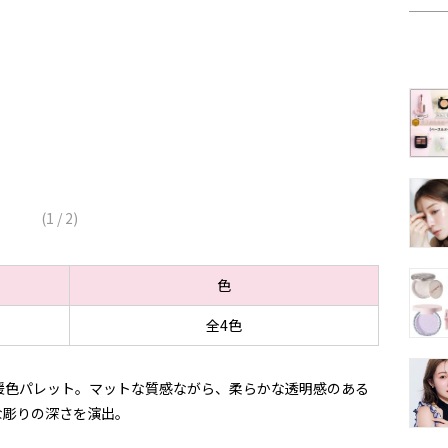
(
1
/
2
)
色
全4色
暖色パレット。マットな質感ながら、柔らかな透明感のある
な彫りの深さを演出。