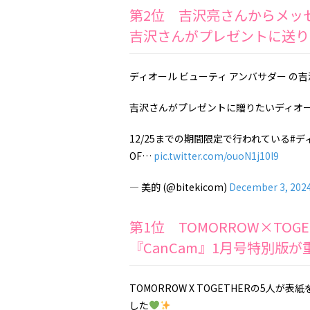
第2位 吉沢亮さんからメッ
吉沢さんがプレゼントに送り
ディオール ビューティ アンバサダー の
吉沢さんがプレゼントに贈りたいディオール
12/25までの期間限定で行われている#ディ
OF…
pic.twitter.com/ouoN1j10l9
— 美的 (@bitekicom)
December 3, 202
第1位 TOMORROW×TOG
『CanCam』1月号特別版が
TOMORROW X TOGETHERの5人
した