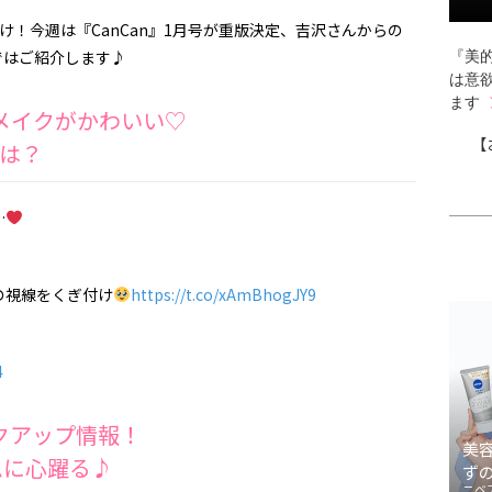
け！今週は『CanCan』1月号が重版決定、吉沢さんからの
ではご紹介します♪
『美的
は意
ます
メイクがかわいい♡
【
は？
…
の視線をくぎ付け
https://t.co/xAmBhogJY9
4
クアップ情報！
美
ムに心躍る♪
ず
ニベ