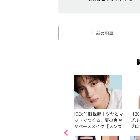
前の記事
で落ち
【2026最新】韓国コスメ
ICEx 竹野世梛｜ツヤとマ
【2
スコ
リップ21選！ベスコス受
ットでつくる、夏の爽や
プル
から厳
賞＆おすすめを紹介
かベースメイク【メンズ
ブロ
メイクLABO】
くて