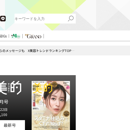
SDGs
TOMORROW×TOGETHERが目印『CanCam』1月号が重版！吉沢亮さんからのメッセージも X美容トレンドランキングTOP5 Vol.215
月号
22日
,100
最新号