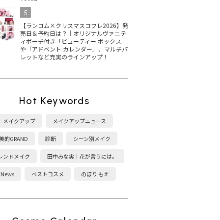
5
【ランコム×クリスマスコフレ2026】発
売日＆予約日は？｜オリジナルヴァニテ
ィポーチ付き「ビューティー ボックス」
や「アドベント カレンダー」、マルチパ
レットなど充実のラインアップ！
Hot Keywords
メイクアップ
メイクアップニュース
美的GRAND
診断
シーン別メイク
レンドメイク
田中みな実｜花が言うには。
News
ベストコスメ
のぼり もえ
26美的
夏デートにぴったり♡ お
【2026最新】プチプラツ
【2
経年美
直しするたびキレイにな
ヤハイライト10選！美ベ
イシ
スメイ
れる薄フォギー肌の作り
スコス受賞＆秋新色から
ス
のベー
方｜H&M 石川ユウキさん
厳選
を
が今こ
が提案