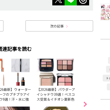
次の記事
関連記事を読む
ト
026最新】ウォーター
【2026最新】パウダーア
美容賢者が選ぶ20
ーフのプチプラアイ
イシャドウ39選！ベスコ
GRAND上半期・
ウ9選！汗・水に強
ス受賞＆イチオシ夏新色
化ベスコス【ベー
落ちにくいのは？
を紹介
ク部門】この春夏
スメイクの最適解