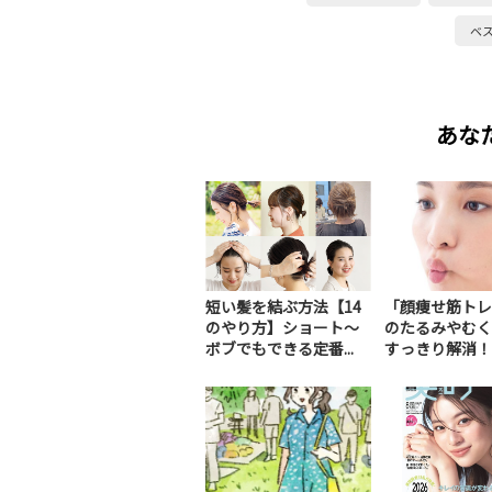
ベ
あな
短い髪を結ぶ方法【14
「顔痩せ筋トレ
のやり方】ショート～
のたるみやむく
ボブでもできる定番...
すっきり解消！