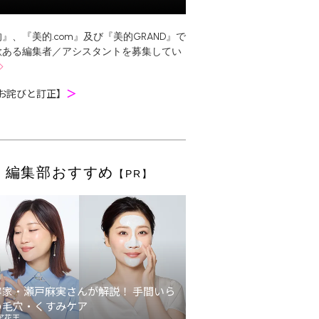
』、『美的.com』及び『美的GRAND』で
欲ある編集者／アシスタントを募集してい
お詫びと訂正】
＞
編集部おすすめ
【PR】
容家・瀬戸麻実さんが解説！ 手間いら
の毛穴・くすみケア
ア花王