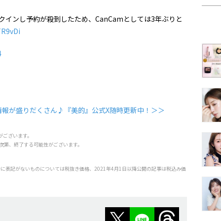
クインし予約が殺到したため、CanCamとしては3年ぶりと
TR9vDi
4
情報が盛りだくさん♪『美的』公式X随時更新中！＞＞
がございます。
次第、終了する可能性がございます。
特に表記がないものについては税抜き価格、2021年4月1日以降公開の記事は税込み価