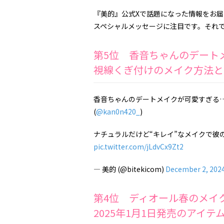
『美的』公式Xで話題になった情報をお届
スペシャルメッセージに注目です。それ
第5位 香音ちゃんのデート
視線くぎ付けのメイク方法と
香音ちゃんのデートメイクが可愛すぎる
(
@kan0n420_
)
ナチュラルだけど“キレイ”なメイクで彼
pic.twitter.com/jLdvCx9Zt2
— 美的 (@bitekicom)
December 2, 202
第4位 ディオール春のメイ
2025年1月1日発売のアイテ