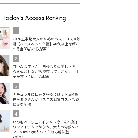
Today's Access Ranking
1
2026上半期大人のためのベストコスメ診
断【ベース＆メイク編】40代以上を輝か
せる全33品から探索！
2
田中みな実さん「自分なりの美しさを、
心を弾ませながら模索していきたい」｜
花が言うには。Vol.56
3
ナチュラルに目元を盛るには？ H＆M長
井かおりさんがベスコス受賞コスメでお
悩みを解決
4
いつもベージュアイシャドウ、を卒業！
ワンアイテムでかなう、大人の旬顔メイ
ク｜yumiの大人メイク悩み解決塾
Vol.52