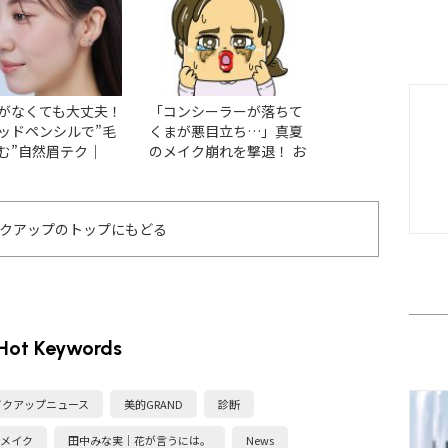
こに！
がなくても大丈夫！
「コンシーラーが落ちて
【2026最新】40
ッドペンシルで”毛
くまが悪目立ち…」真夏
「崩れないベース
む”自然眉テク｜
のメイク崩れを撃退！ お
ク」おすすめアイ
miの大人メイク悩み解
すすめのアイテムとテク
やり方
Vol.53
ニックとは？
クアップのトップにもどる
Hot Keywords
イクアップニュース
美的GRAND
診断
メイク
田中みな実｜花が言うには。
News