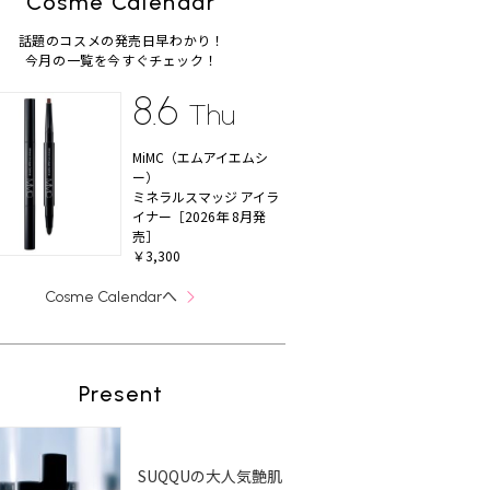
Cosme Calendar
話題のコスメの発売日早わかり！
今月の一覧を今すぐチェック！
8.6
Thu
代向け
【2026最新】ブルべ向け
【2026最新】崩れないプ
20
メイ
プチプラアイシャドウ9
チプラアイブロウ15選！
「
MiMC（エムアイエムシ
テム＆
選！ベスコスから厳選
ALL2,200円以下の人気お
ク
ー）
すすめ
ン
ミネラルスマッジ アイラ
イナー［2026年 8月発
売］
￥3,300
へ
Cosme Calendar
Present
SUQQUの大人気艶肌