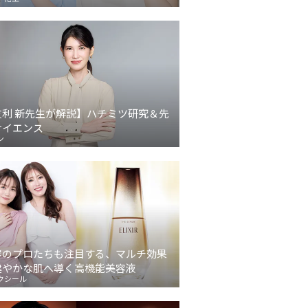
友利 新先生が解説】ハチミツ研究＆先
サイエンス
ン
容のプロたちも注目する、マルチ効果
健やかな肌へ導く高機能美容液
クシール