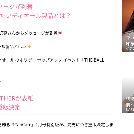
セージが到着
たいディオール製品とは？
吉沢亮さんからメッセージが到着
キ
印
製品とは...?
ゲラ
オール のホリデー ポップアップ イベント「THE BALL
4
ETHERが表紙
朝
肌
重版決定
NARS
が表紙を飾る『CanCam』1月号特別版が、完売につき重版決定しま