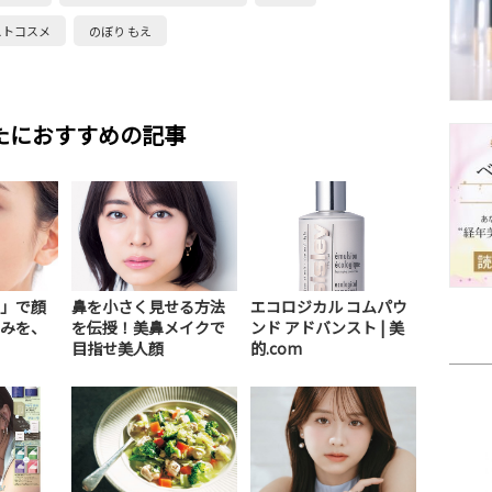
ストコスメ
のぼり もえ
たにおすすめの記事
」で顔
鼻を小さく見せる方法
エコロジカル コムパウ
みを、
を伝授！美鼻メイクで
ンド アドバンスト | 美
目指せ美人顔
的.com