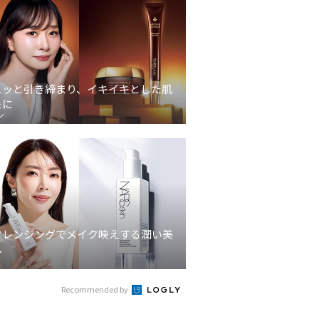
ュッと引き締まり、イキイキとした肌
象に
ン
クレンジングでメイク映えする潤い美
へ
Recommended by