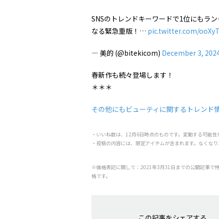
SNSのトレンドキーワードで1位にもラン
なる緊急重版！…
pic.twitter.com/ooXy
— 美的 (@bitekicom)
December 3, 202
春新作も続々登場します！
＊＊＊
その他にもビューティに関するトレンド
・いいね数は、12月6日時点のものです。変動する可能性
・投稿の内容には、限定アイテムが含まれます。なくなり
※価格表記に関して：2021年3月31日までの公開記事で
格です。
この記事をシェアする