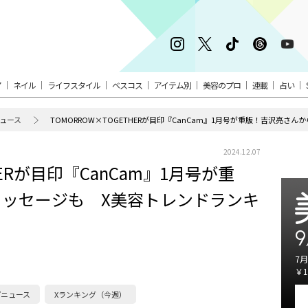
ア
ネイル
ライフスタイル
ベスコス
アイテム別
美容のプロ
連載
占い
ュース
2024.12.07
HERが目印『CanCam』1月号が重
ッセージも X美容トレンドランキ
9
7月
￥1
ニュース
Xランキング（今週）