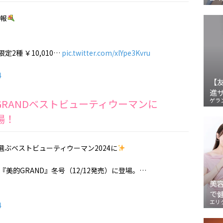
報
2種 ￥10,010…
pic.twitter.com/xlYpe3Kvru
4
【
進
ゲラ
GRANDベストビューティウーマンに
場！
選ぶベストビューティウーマン2024に
美的GRAND』冬号（12/12発売）に登場。…
美
で
エリ
4