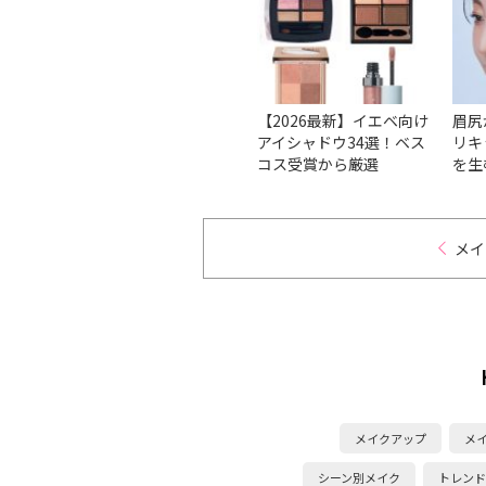
ーアイ
【2026最新】パール単色
【2026最新】イエベ向け
眉尻
スコス
アイシャドウ16選！細や
アイシャドウ34選！ベス
リキ
介
かなキラメキで輝く目元
コス受賞から厳選
を生
に
yu
決塾 
メイ
メイクアップ
メ
シーン別メイク
トレンド